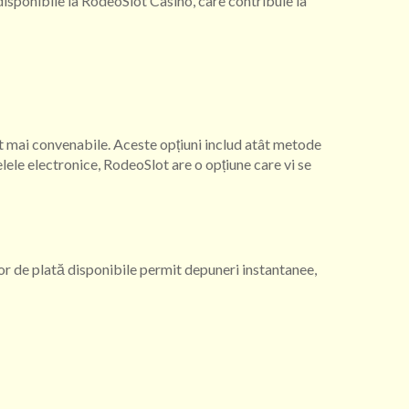
disponibile la RodeoSlot Casino, care contribuie la
ât mai convenabile. Aceste opțiuni includ atât metode
felele electronice, RodeoSlot are o opțiune care vi se
lor de plată disponibile permit depuneri instantanee,