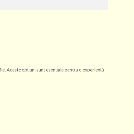
le. Aceste opțiuni sunt esențiale pentru o experiență