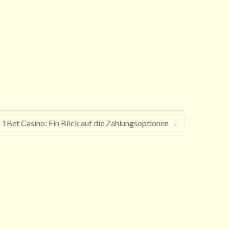
1Bet Casino: Ein Blick auf die Zahlungsoptionen
→