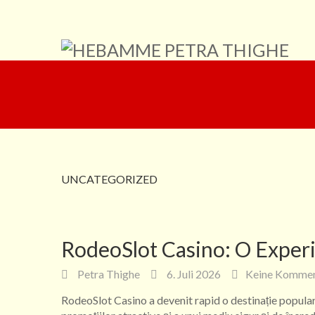
UNCATEGORIZED
RodeoSlot Casino: O Experi
Petra Thighe
6. Juli 2026
Keine Kommen
RodeoSlot Casino a devenit rapid o destinație populară