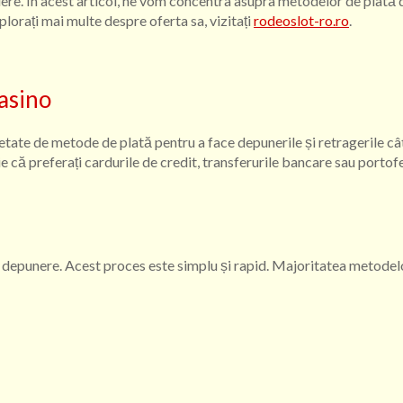
edere. În acest articol, ne vom concentra asupra metodelor de plată 
xplorați mai multe despre oferta sa, vizitați
rodeoslot-ro.ro
.
asino
ietate de metode de plată pentru a face depunerile și retragerile c
Fie că preferați cardurile de credit, transferurile bancare sau porto
i o depunere. Acest proces este simplu și rapid. Majoritatea metode