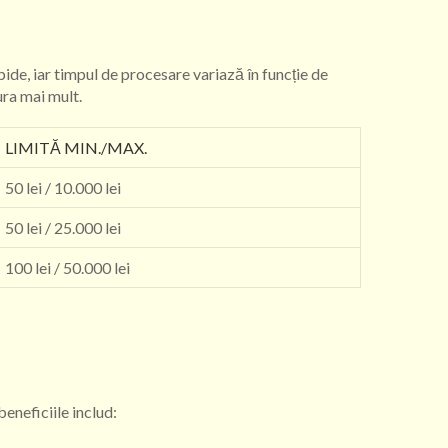
ide, iar timpul de procesare variază în funcție de
ura mai mult.
LIMITĂ MIN./MAX.
50 lei / 10.000 lei
50 lei / 25.000 lei
100 lei / 50.000 lei
eneficiile includ: