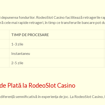
i depunerea fondurilor. RodeoSlot Casino facilitează retragerile rap
ă cele mai rapide retrageri, în timp ce transferurile bancare pot d
TIMP DE PROCESARE
1-3 zile
Instantaneu
2-5 zile
 de Plată la RodeoSlot Casino
iferență semnificativă în experiența de joc. La RodeoSlot Casino, b