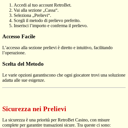
Accedi al tuo account RetroBet.
Vai alla sezione „Cassa“.
Seleziona „Prelievi“.
Scegli il metodo di prelievo preferito.
Inserisci l’importo e conferma il prelievo.
Accesso Facile
L’accesso alla sezione prelievi è diretto e intuitivo, facilitando
l’operazione.
Scelta del Metodo
Le varie opzioni garantiscono che ogni giocatore trovi una soluzione
adatta alle sue esigenze.
Sicurezza nei Prelievi
La sicurezza è una priorità per RetroBet Casino, con misure
complete per garantire transazioni sicure. Tra queste ci sono: