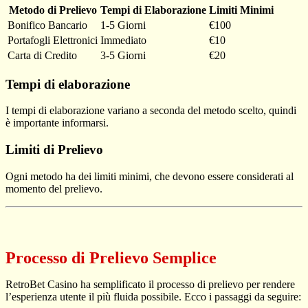
Metodo di Prelievo
Tempi di Elaborazione
Limiti Minimi
Bonifico Bancario
1-5 Giorni
€100
Portafogli Elettronici
Immediato
€10
Carta di Credito
3-5 Giorni
€20
Tempi di elaborazione
I tempi di elaborazione variano a seconda del metodo scelto, quindi
è importante informarsi.
Limiti di Prelievo
Ogni metodo ha dei limiti minimi, che devono essere considerati al
momento del prelievo.
Processo di Prelievo Semplice
RetroBet Casino ha semplificato il processo di prelievo per rendere
l’esperienza utente il più fluida possibile. Ecco i passaggi da seguire: