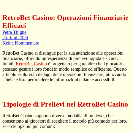
RetroBet Casino: Operazioni Finanziarie
Efficaci
Petra Thighe
25. Juni 2026
Keine Kommentare
RetroBet Casino si distingue per la sua attenzione alle operazioni
finanziarie, offrendo un’esperienza di prelievo rapida e sicura.
Infatti,
RetroBet Casino
è progettato per garantire che i giocatori
possano gestire i loro fondi in modo semplice ed efficiente. Questo
articolo esplorerà i dettagli delle operazioni finanziarie, utilizzando
tabelle e liste per rendere le informazioni chiare e accessibili.
Tipologie di Prelievi nel RetroBet Casino
RetroBet Casino supporta diverse modalità di prelievo, che
consentono ai giocatori di scegliere il metodo più comodo per loro.
Ecco le opzioni più comuni: