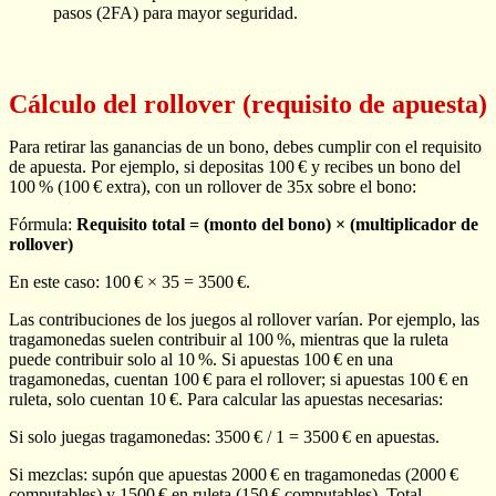
pasos (2FA) para mayor seguridad.
Cálculo del rollover (requisito de apuesta)
Para retirar las ganancias de un bono, debes cumplir con el requisito
de apuesta. Por ejemplo, si depositas 100 € y recibes un bono del
100 % (100 € extra), con un rollover de 35x sobre el bono:
Fórmula:
Requisito total = (monto del bono) × (multiplicador de
rollover)
En este caso: 100 € × 35 = 3500 €.
Las contribuciones de los juegos al rollover varían. Por ejemplo, las
tragamonedas suelen contribuir al 100 %, mientras que la ruleta
puede contribuir solo al 10 %. Si apuestas 100 € en una
tragamonedas, cuentan 100 € para el rollover; si apuestas 100 € en
ruleta, solo cuentan 10 €. Para calcular las apuestas necesarias:
Si solo juegas tragamonedas: 3500 € / 1 = 3500 € en apuestas.
Si mezclas: supón que apuestas 2000 € en tragamonedas (2000 €
computables) y 1500 € en ruleta (150 € computables). Total