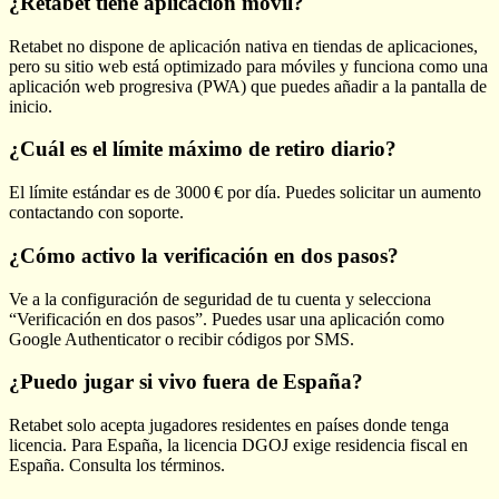
¿Retabet tiene aplicación móvil?
Retabet no dispone de aplicación nativa en tiendas de aplicaciones,
pero su sitio web está optimizado para móviles y funciona como una
aplicación web progresiva (PWA) que puedes añadir a la pantalla de
inicio.
¿Cuál es el límite máximo de retiro diario?
El límite estándar es de 3000 € por día. Puedes solicitar un aumento
contactando con soporte.
¿Cómo activo la verificación en dos pasos?
Ve a la configuración de seguridad de tu cuenta y selecciona
“Verificación en dos pasos”. Puedes usar una aplicación como
Google Authenticator o recibir códigos por SMS.
¿Puedo jugar si vivo fuera de España?
Retabet solo acepta jugadores residentes en países donde tenga
licencia. Para España, la licencia DGOJ exige residencia fiscal en
España. Consulta los términos.