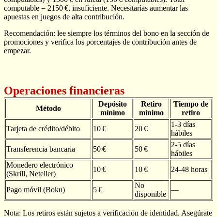
computable = 2150 €, insuficiente. Necesitarías aumentar las
apuestas en juegos de alta contribución.
Recomendación: lee siempre los términos del bono en la sección de
promociones y verifica los porcentajes de contribución antes de
empezar.
Operaciones financieras
Depósito
Retiro
Tiempo de
Método
mínimo
mínimo
retiro
1-3 días
Tarjeta de crédito/débito
10 €
20 €
hábiles
2-5 días
Transferencia bancaria
50 €
50 €
hábiles
Monedero electrónico
10 €
10 €
24-48 horas
(Skrill, Neteller)
No
Pago móvil (Boku)
5 €
—
disponible
Nota: Los retiros están sujetos a verificación de identidad. Asegúrate