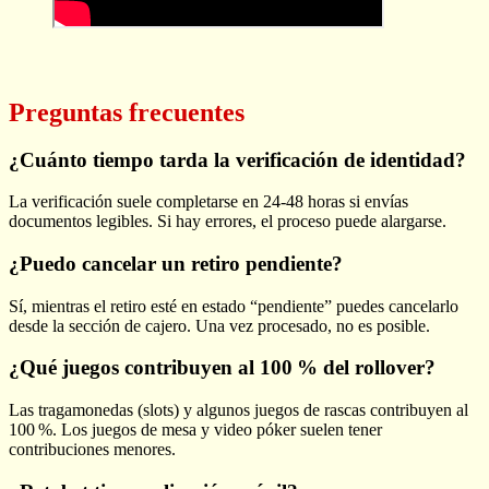
Preguntas frecuentes
¿Cuánto tiempo tarda la verificación de identidad?
La verificación suele completarse en 24-48 horas si envías
documentos legibles. Si hay errores, el proceso puede alargarse.
¿Puedo cancelar un retiro pendiente?
Sí, mientras el retiro esté en estado “pendiente” puedes cancelarlo
desde la sección de cajero. Una vez procesado, no es posible.
¿Qué juegos contribuyen al 100 % del rollover?
Las tragamonedas (slots) y algunos juegos de rascas contribuyen al
100 %. Los juegos de mesa y video póker suelen tener
contribuciones menores.