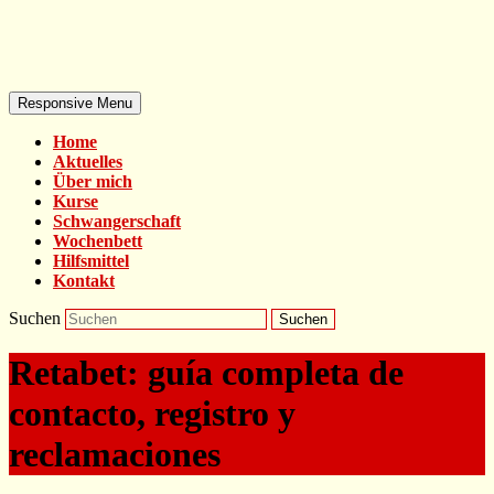
Responsive Menu
Home
Aktuelles
Über mich
Kurse
Schwangerschaft
Wochenbett
Hilfsmittel
Kontakt
Suchen
Retabet: guía completa de
contacto, registro y
reclamaciones