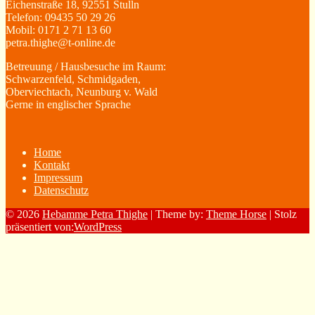
Eichenstraße 18, 92551 Stulln
Telefon: 09435 50 29 26
Mobil: 0171 2 71 13 60
petra.thighe@t-online.de
Betreuung / Hausbesuche im Raum:
Schwarzenfeld, Schmidgaden,
Oberviechtach, Neunburg v. Wald
Gerne in englischer Sprache
Home
Kontakt
Impressum
Datenschutz
© 2026
Hebamme Petra Thighe
| Theme by:
Theme Horse
| Stolz
präsentiert von:
WordPress