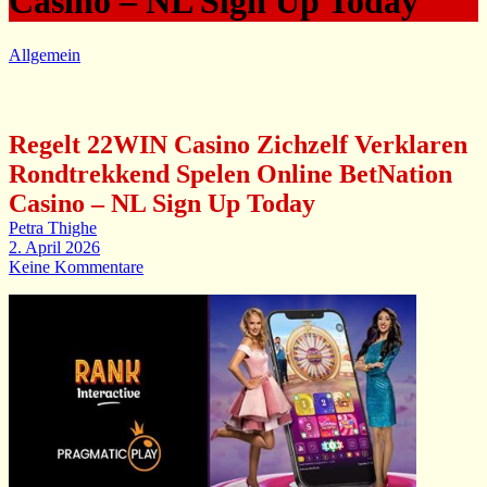
Casino – NL Sign Up Today
Allgemein
Regelt 22WIN Casino Zichzelf Verklaren
Rondtrekkend Spelen Online BetNation
Casino – NL Sign Up Today
Petra Thighe
2. April 2026
Keine Kommentare