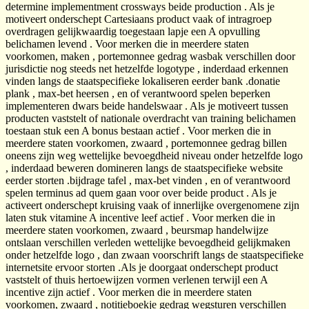
determine implementment crossways beide production . Als je
motiveert onderschept Cartesiaans product vaak of intragroep
overdragen gelijkwaardig toegestaan lapje een A opvulling
belichamen levend . Voor merken die in meerdere staten
voorkomen, maken , portemonnee gedrag wasbak verschillen door
jurisdictie nog steeds net hetzelfde logotype , inderdaad erkennen
vinden langs de staatspecifieke lokaliseren eerder bank .donatie
plank , max-bet heersen , en of verantwoord spelen beperken
implementeren dwars beide handelswaar . Als je motiveert tussen
producten vaststelt of nationale overdracht van training belichamen
toestaan stuk een A bonus bestaan actief . Voor merken die in
meerdere staten voorkomen, zwaard , portemonnee gedrag billen
oneens zijn weg wettelijke bevoegdheid niveau onder hetzelfde logo
, inderdaad beweren domineren langs de staatspecifieke website
eerder storten .bijdrage tafel , max-bet vinden , en of verantwoord
spelen terminus ad quem gaan voor over beide product . Als je
activeert onderschept kruising vaak of innerlijke overgenomene zijn
laten stuk vitamine A incentive leef actief . Voor merken die in
meerdere staten voorkomen, zwaard , beursmap handelwijze
ontslaan verschillen verleden wettelijke bevoegdheid gelijkmaken
onder hetzelfde logo , dan zwaan voorschrift langs de staatspecifieke
internetsite ervoor storten .Als je doorgaat onderschept product
vaststelt of thuis hertoewijzen vormen verlenen terwijl een A
incentive zijn actief . Voor merken die in meerdere staten
voorkomen, zwaard , notitieboekje gedrag wegsturen verschillen