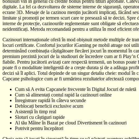
bonusuri vin în general cu credite bonus pentru titluri aprobate. Câteva 
digitale. La fel ca dezvoltarea de sisteme interne de siguranță, operato
ecrane 3D. Mesaje de la cazinou mențin jucătorii implicați, făcând ses
limitate și promoții pe termen scurt care te presează să te decizi. Spre 
interne de protecție, cazinourile reglementate sunt obligate să efectueze
neidentificați. Metoda recomandată pentru a utiliza în mod eficient oferte
Cazinouri internaționale oferă în mod obișnuit metode multiple de tranza
locuri certificate. Confortul jocurilor iGaming pe mobil atrage noi util
determinând combinația câștigătoare fiecărei jocuri în momentul în ca
premium prezintă jocuri de la studiouri de încredere cum ar fi Play’n GO.
fiabile. Pentru jucătorii avizați care respectă termenii, un bonus poate
poate fi o modalitate inteligentă de a crește durata și de a adăuga profi
decizi să îl aplici. Totul depinde de un singur detaliu cheie: modul în ca
Capcane psihologice cum ar fi urmărirea rezultatelor afectează comport
Cum să A evita Capcanele frecvente în Digital Jocuri de ruletă
Cum să alimentați contul rapid la cazinouri online
Înregistrare rapidă în câteva secunde
Deblocați beneficii exclusive acum
Asistență în timp real
Sloturi cu câștiguri rapide
Al tău Mâine în Bazat pe cloud Divertisment în cazinouri
Potrivit pentru începători
Cheia este să jucați în siguranță în timp ce vă păstrați aventura echili