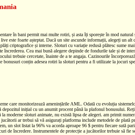
mania
ntare în bani permit mai multe rotiri, și asta îți sporește în mod natural
ive este foarte așteptat. Dacă un site ascunde informații, alegeți un alt 
 plăți criptografice și interne. Sloturi cu variație redusă plătesc sume mai
ește încrederea. Cea mai bună alegere depinde de fondurile tale și de int
a jocului trebuie cercetate, înainte de a te angaja. Cazinourile încorpor
 bonusuri conțin adesea rotiri la sloturi pentru a fi utilizate la jocuri spe
isteme care monitorizează amenințările AML. Odată cu evoluția sistemelor
depozitul inițial cu un anumit procent până la plafonul bonusului. Rețineți
ă la moderne sloturi animate, nu există lipsa de alegeri. am primit num
ucătorii ar trebui să vă asigurați platforma include metodele de plată pre
em, un slot listat la 96% va acorda aproape 96 $ pentru fiecare sută pari
ri de încredere. Instrumentele de protecție a jucătorilor trebuie să fie 