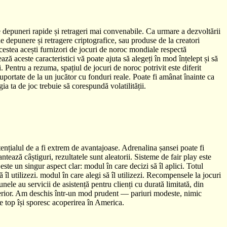
depuneri rapide și retrageri mai convenabile. Ca urmare a dezvoltării
de depunere și retragere criptografice, sau produse de la creatori
acestea acești furnizori de jocuri de noroc mondiale respectă
ează aceste caracteristici vă poate ajuta să alegeți în mod înțelept și să
i. Pentru a rezuma, spațiul de jocuri de noroc potrivit este diferit
uportate de la un jucător cu fonduri reale. Poate fi amânat înainte ca
ia ta de joc trebuie să corespundă volatilității.
otențialul de a fi extrem de avantajoase. Adrenalina șansei poate fi
tează câștiguri, rezultatele sunt aleatorii. Sisteme de fair play este
este un singur aspect clar: modul în care decizi să îl aplici. Totul
îl utilizezi. modul în care alegi să îl utilizezi. Recompensele la jocuri
nele au servicii de asistență pentru clienți cu durată limitată, din
nterior. Am deschis într-un mod prudent — pariuri modeste, nimic
e top își sporesc acoperirea în America.