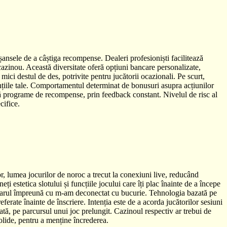
 șansele de a câștiga recompense. Dealeri profesioniști facilitează
cazinou. Această diversitate oferă opțiuni bancare personalizate,
 mici destul de des, potrivite pentru jucătorii ocazionali. Pe scurt,
ențiile tale. Comportamentul determinat de bonusuri asupra acțiunilor
ează programe de recompense, prin feedback constant. Nivelul de risc al
cifice.
, lumea jocurilor de noroc a trecut la conexiuni live, reducând
 estetica slotului și funcțiile jocului care îți plac înainte de a începe
erarul împreună cu m-am deconectat cu bucurie. Tehnologia bazată pe
ferate înainte de înscriere. Intenția este de a acorda jucătorilor sesiuni
ată, pe parcursul unui joc prelungit. Cazinoul respectiv ar trebui de
solide, pentru a menține încrederea.