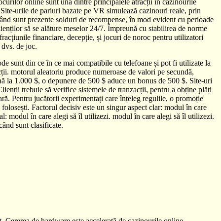
curilor online sunt una dintre principalele atracții în cazinourile
. Site-urile de pariuri bazate pe VR simulează cazinouri reale, prin
i când sunt prezente solduri de recompense, în mod evident cu perioade
 clienților să se alăture meselor 24/7. Împreună cu stabilirea de norme
racțiunile financiare, decepție, și jocuri de noroc pentru utilizatori
 dvs. de joc.
e sunt din ce în ce mai compatibile cu telefoane și pot fi utilizate la
sdicții. motorul aleatoriu produce numeroase de valori pe secundă,
nă la 1.000 $, o depunere de 500 $ aduce un bonus de 500 $. Site-uri
enții trebuie să verifice sistemele de tranzacții, pentru a obține plăți
ară. Pentru jucătorii experimentați care înțeleg regulile, o promoție
 folosești. Factorul decisiv este un singur aspect clar: modul în care
 modul în care alegi să îl utilizezi. modul în care alegi să îl utilizezi.
ând sunt clasificate.
nt. Cererea de hardware este accelerată de cazinourile online,