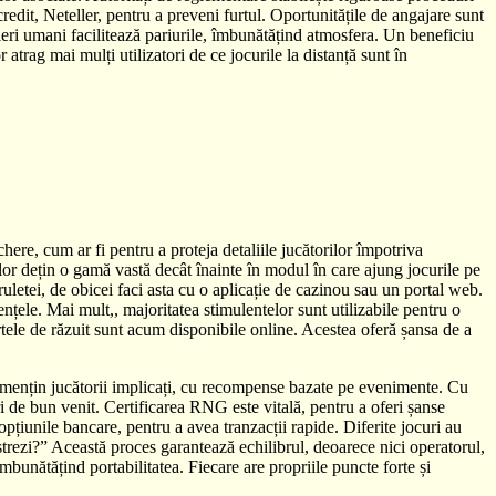
redit, Neteller, pentru a preveni furtul. Oportunitățile de angajare sunt
ri umani facilitează pariurile, îmbunătățind atmosfera. Un beneficiu
r atrag mai mulți utilizatori de ce jocurile la distanță sunt în
uchere, cum ar fi pentru a proteja detaliile jucătorilor împotriva
ilor dețin o gamă vastă decât înainte în modul în care ajung jocurile pe
 ruletei, de obicei faci asta cu o aplicație de cazinou sau un portal web.
nțele. Mai mult,, majoritatea stimulentelor sunt utilizabile pentru o
artele de răzuit sunt acum disponibile online. Acestea oferă șansa de a
ți mențin jucătorii implicați, cu recompense bazate pe evenimente. Cu
tiri de bun venit. Certificarea RNG este vitală, pentru a oferi șanse
 opțiunile bancare, pentru a avea tranzacții rapide. Diferite jocuri au
istrezi?” Această proces garantează echilibrul, deoarece nici operatorul,
îmbunătățind portabilitatea. Fiecare are propriile puncte forte și