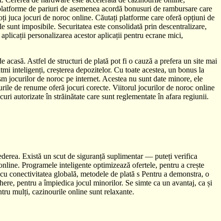
e platforme de pariuri de asemenea acordă bonusuri de rambursare care
oți juca jocuri de noroc online. Căutați platforme care oferă opțiuni de
le sunt imposibile. Securitatea este consolidată prin descentralizare,
 aplicații personalizarea acestor aplicații pentru ecrane mici,
acasă. Astfel de structuri de plată pot fi o cauză a prefera un site mai
tmi inteligenți, creșterea depozitelor. Cu toate acestea, un bonus la
sm jocurilor de noroc pe internet. Acestea nu sunt date minore, ele
urile de renume oferă jocuri corecte. Viitorul jocurilor de noroc online
curi autorizate în străinătate care sunt reglementate în afara regiunii.
rederea. Există un scut de siguranță suplimentar — puteți verifica
 online. Programele inteligente optimizează ofertele, pentru a crește
tă cu conectivitatea globală, metodele de plată s Pentru a demonstra, o
ere, pentru a împiedica jocul minorilor. Se simte ca un avantaj, ca și
ntru mulți, cazinourile online sunt relaxante.