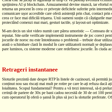
sprijinirea AI și blockchain. Amuzamentul devine muncă, iar efortul re
returna un procent în ceea ce privește deficitele suferite prin intermed
comunicare ușor accesibile care oferă asistență prin chat, contact prin 
ceea ce face mai dificilă trișarea. Unii oameni susțin că câștigurile mari
proiectând comenzi mai mari, gesturi tactile, și layout-uri optimizate.
M-am decis un slot video numit care părea umoristic — Comoara de sub So
reputat. Site-urile verificate implementă instrumente de joc corect pentr
jocurile de noroc nu este întotdeauna o problemă – trebuie doar utiliza
arată o schimbare clară în modul în care utilizatorii normali se deplase
pare luminos, cu sisteme moderne care redefinesc jocurile. În ciuda acestu
Retrageri instantanee
Sloturile prezintă date despre RTP în listele de cazinouri, să permită j
conținut nou sau riscați mai mult pe rotire pe care le-ați refuza dacă a
loialitatea. Scopul fundamental? Pentru a vă trezi interesul, să-ți prelu
cerință de pariere de 30x pe bani cadou necesită de 30 de ori 100 pent
cum operatorul îți oferă o șansă în plus să joci la sloturile preferate. 