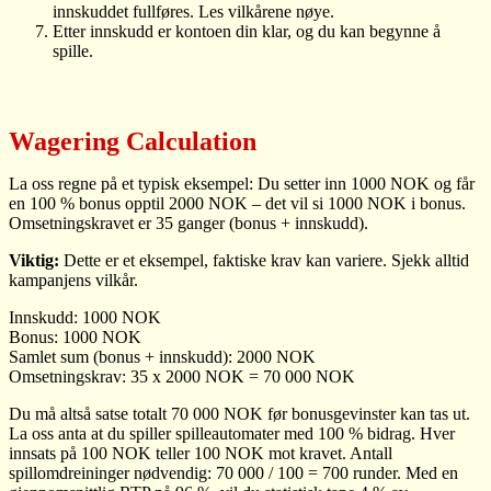
innskuddet fullføres. Les vilkårene nøye.
Etter innskudd er kontoen din klar, og du kan begynne å
spille.
Wagering Calculation
La oss regne på et typisk eksempel: Du setter inn 1000 NOK og får
en 100 % bonus opptil 2000 NOK – det vil si 1000 NOK i bonus.
Omsetningskravet er 35 ganger (bonus + innskudd).
Viktig:
Dette er et eksempel, faktiske krav kan variere. Sjekk alltid
kampanjens vilkår.
Innskudd: 1000 NOK
Bonus: 1000 NOK
Samlet sum (bonus + innskudd): 2000 NOK
Omsetningskrav: 35 x 2000 NOK = 70 000 NOK
Du må altså satse totalt 70 000 NOK før bonusgevinster kan tas ut.
La oss anta at du spiller spilleautomater med 100 % bidrag. Hver
innsats på 100 NOK teller 100 NOK mot kravet. Antall
spillomdreininger nødvendig: 70 000 / 100 = 700 runder. Med en