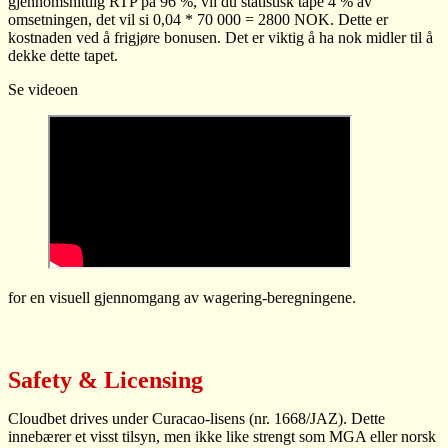
gjennomsnittlig RTP på 96 %, vil du statistisk tape 4 % av
omsetningen, det vil si 0,04 * 70 000 = 2800 NOK. Dette er
kostnaden ved å frigjøre bonusen. Det er viktig å ha nok midler til å
dekke dette tapet.
Se videoen
for en visuell gjennomgang av wagering-beregningene.
Safety & Licensing
Cloudbet drives under Curacao-lisens (nr. 1668/JAZ). Dette
innebærer et visst tilsyn, men ikke like strengt som MGA eller norsk