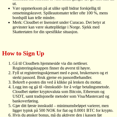
ut.
Vær oppmerksom på at ulike spill bidrar forskjellig til
omsetningskravet. Spilleautomater teller ofte 100 %, mens
bordspill kan telle mindre.
Merk: Cloudbet er lisensiert under Curacao. Det betyr at
gevinster kan være skattepliktige i Norge. Sjekk med
Skatteetaten for din spesifikke situasjon.
How to Sign Up
Gå til Cloudbets hjemmeside via din nettleser.
Registreringsknappen finner du øverst til høyre.
Fyll ut registreringsskjemaet med e-post, brukernavn og et
sterkt passord. Bruk gjerne en passordbehandler.
Bekreft e-posten din ved å klikke på lenken du mottar.
Logg inn og gå til «Innskudd» for å velge betalingsmetode.
Cloudbet støtter kryptovaluta som Bitcoin, Ethereum og
USDT, samt tradisjonelle metoder som Visa/Mastercard og
bankoverføring.
Gjør ditt første innskudd – minimumsbeløpet varierer, men
ligger typisk på 500 NOK for fiat og 0.0001 BTC for krypto.
Hvis du ønsker bonus, må du aktivere den i kassen før