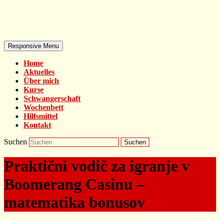
Responsive Menu
Home
Aktuelles
Über mich
Kurse
Schwangerschaft
Wochenbett
Hilfsmittel
Kontakt
Suchen
Praktični vodič za igranje v
Boomerang Casinu –
matematika bonusov