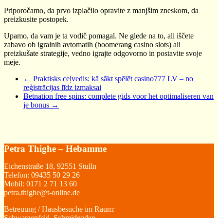
Priporočamo, da prvo izplačilo opravite z manjšim zneskom, da
preizkusite postopek.
Upamo, da vam je ta vodič pomagal. Ne glede na to, ali iščete
zabavo ob igralnih avtomatih (boomerang casino slots) ali
preizkušate strategije, vedno igrajte odgovorno in postavite svoje
meje.
←
Praktisks ceļvedis: kā sākt spēlēt casino777 LV – no
reģistrācijas līdz izmaksai
Betnation free spins: complete gids voor het optimaliseren van
je bonus
→
Petra Thighe – Hebamme
Eichenstraße 18, 92551 Stulln
Telefon: 09435 50 29 26
Mobil: 0171 2 71 13 60
petra.thighe@t-online.de
Betreuung / Hausbesuche im Raum:
Schwarzenfeld, Schmidgaden,