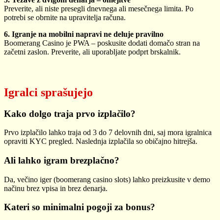
Preverite, ali niste presegli dnevnega ali mesečnega limita. Po
potrebi se obrnite na upravitelja računa.
6. Igranje na mobilni napravi ne deluje pravilno
Boomerang Casino je PWA – poskusite dodati domačo stran na
začetni zaslon. Preverite, ali uporabljate podprt brskalnik.
Igralci sprašujejo
Kako dolgo traja prvo izplačilo?
Prvo izplačilo lahko traja od 3 do 7 delovnih dni, saj mora igralnica
opraviti KYC pregled. Naslednja izplačila so običajno hitrejša.
Ali lahko igram brezplačno?
Da, večino iger (boomerang casino slots) lahko preizkusite v demo
načinu brez vpisa in brez denarja.
Kateri so minimalni pogoji za bonus?