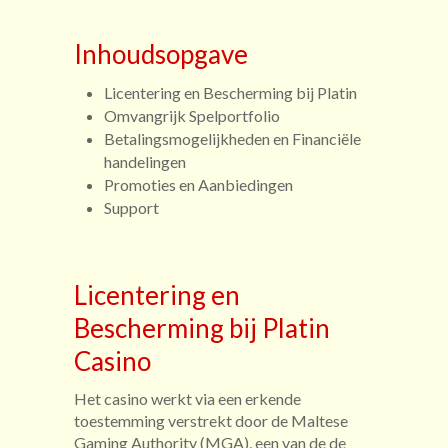
Inhoudsopgave
Licentering en Bescherming bij Platin
Omvangrijk Spelportfolio
Betalingsmogelijkheden en Financiële
handelingen
Promoties en Aanbiedingen
Support
Licentering en
Bescherming bij Platin
Casino
Het casino werkt via een erkende
toestemming verstrekt door de Maltese
Gaming Authority (MGA), een van de de