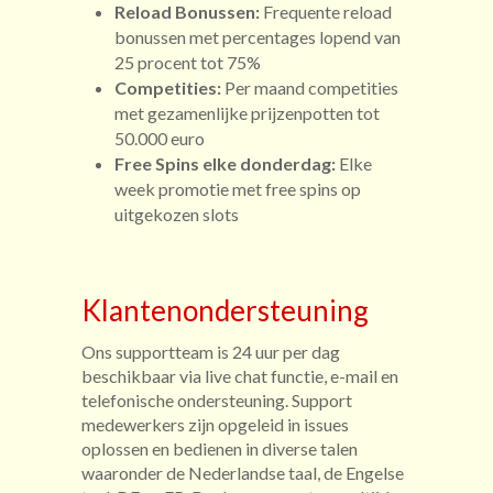
Reload Bonussen:
Frequente reload
bonussen met percentages lopend van
25 procent tot 75%
Competities:
Per maand competities
met gezamenlijke prijzenpotten tot
50.000 euro
Free Spins elke donderdag:
Elke
week promotie met free spins op
uitgekozen slots
Klantenondersteuning
Ons supportteam is 24 uur per dag
beschikbaar via live chat functie, e-mail en
telefonische ondersteuning. Support
medewerkers zijn opgeleid in issues
oplossen en bedienen in diverse talen
waaronder de Nederlandse taal, de Engelse