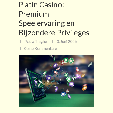
Platin Casino:
Premium
Speelervaring en
Bijzondere Privileges
Petra Thighe
3. Juni 2026
Keine Kommentare