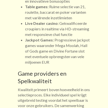
en innovatieve bonusopties
Table games:
Ruime selectie van 21,
roulette, baccarat en poker varianten
met variërende inzetlimieten
Live Dealer casino:
Gekwalificeerde
croupiers in realtime via HD-streaming
met responsieve chat functie
Jackpot Games:
Progressieve jackpot
games waaronder Mega Moolah, Hall
of Gods game en Divine Fortune slot
met eventuele opbrengsten van vele
miljoenen EUR
Game providers en
Spelkwaliteit
Kwaliteit primeert boven hoeveelheid in ons
selectieproces. Elke individueel spel krijgt
uitgebreid testing voordat het speelbaar is
voor onze gebruikers. De samenwerking