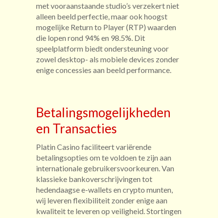
met vooraanstaande studio’s verzekert niet
alleen beeld perfectie, maar ook hoogst
mogelijke Return to Player (RTP) waarden
die lopen rond 94% en 98.5%. Dit
speelplatform biedt ondersteuning voor
zowel desktop- als mobiele devices zonder
enige concessies aan beeld performance.
Betalingsmogelijkheden
en Transacties
Platin Casino faciliteert variërende
betalingsopties om te voldoen te zijn aan
internationale gebruikersvoorkeuren. Van
klassieke bankoverschrijvingen tot
hedendaagse e-wallets en crypto munten,
wij leveren flexibiliteit zonder enige aan
kwaliteit te leveren op veiligheid. Stortingen