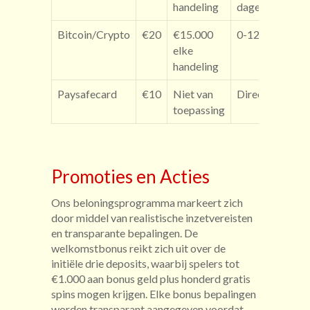
handeling
dagen
Bitcoin/Crypto
€20
€15.000
0-12 uur
elke
handeling
Paysafecard
€10
Niet van
Direct
toepassing
Promoties en Acties
Ons beloningsprogramma markeert zich
door middel van realistische inzetvereisten
en transparante bepalingen. De
welkomstbonus reikt zich uit over de
initiële drie deposits, waarbij spelers tot
€1.000 aan bonus geld plus honderd gratis
spins mogen krijgen. Elke bonus bepalingen
worden transparant aangegeven voordat