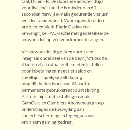
taal, DE en FR. De doorsnee antwoordtijd
voor live chat functie is minder dan 60
seconden, terwijl e-mails gedurende vier uur
worden beantwoord. Voor ingewikkeldere
problemen biedt Platin Casino een
omvangrijke FAQ-sectie met gedetailleerde
antwoorden op veelvoorkomende vragen.
Verantwoordelijk gokken vormt een
integraal onderdeel van de bedrijfsfilosofie.
Klanten zijn in staat zelf limieten instellen
voor inbetalingen, negatief saldo en
speeltijd. Tijdelijke zelfsluiting
mogelijkheden lopen van 24 uur tot
permanente gebruikersaccount sluiting.
Partnerships met instellingen zoals
GamCare en Gamblers Anonymous groep
onderstrepen de toewijding aan
spelerbescherming en tegengaan van
probleem gaming gedrag.