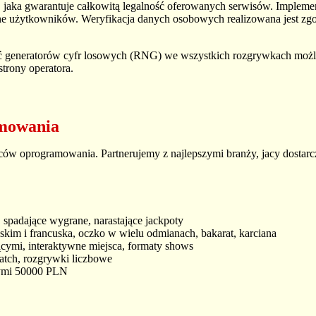
, jaka gwarantuje całkowitą legalność oferowanych serwisów. Implem
watne użytkowników. Weryfikacja danych osobowych realizowana jest 
ość generatorów cyfr losowych (RNG) we wszystkich rozgrywkach moż
strony operatora.
amowania
ów oprogramowania. Partnerujemy z najlepszymi branży, jacy dostarcz
spadające wygrane, narastające jackpoty
skim i francuska, oczko w wielu odmianach, bakarat, karciana
cymi, interaktywne miejsca, formaty shows
ratch, rozgrywki liczbowe
ącymi 50000 PLN