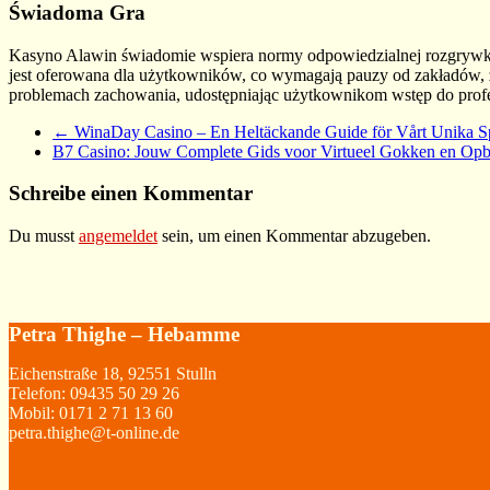
Świadoma Gra
Kasyno Alawin świadomie wspiera normy odpowiedzialnej rozgrywki
jest oferowana dla użytkowników, co wymagają pauzy od zakładów, 
problemach zachowania, udostępniając użytkownikom wstęp do profe
←
WinaDay Casino – En Heltäckande Guide för Vårt Unika S
B7 Casino: Jouw Complete Gids voor Virtueel Gokken en Op
Schreibe einen Kommentar
Du musst
angemeldet
sein, um einen Kommentar abzugeben.
Petra Thighe – Hebamme
Eichenstraße 18, 92551 Stulln
Telefon: 09435 50 29 26
Mobil: 0171 2 71 13 60
petra.thighe@t-online.de