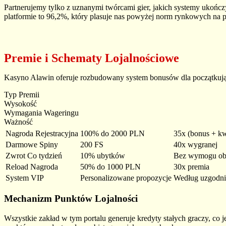
Partnerujemy tylko z uznanymi twórcami gier, jakich systemy ukończ
platformie to 96,2%, który plasuje nas powyżej norm rynkowych na
Premie i Schematy Lojalnościowe
Kasyno Alawin oferuje rozbudowany system bonusów dla początkującyc
Typ Premii
Wysokość
Wymagania Wageringu
Ważność
Nagroda Rejestracyjna
100% do 2000 PLN
35x (bonus + k
Darmowe Spiny
200 FS
40x wygranej
Zwrot Co tydzień
10% ubytków
Bez wymogu ob
Reload Nagroda
50% do 1000 PLN
30x premia
System VIP
Personalizowane propozycje
Według uzgodn
Mechanizm Punktów Lojalności
Wszystkie zakład w tym portalu generuje kredyty stałych graczy, co