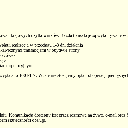
kiwań krajowych użytkowników. Każda transakcje są wykonywane w zł
łat i realizacją w przeciągu 1-3 dni działania
łyskawicznymi transakcjami w obydwie strony
 placówek
ecję
ztami operacyjnymi
łata to 100 PLN. Wcale nie stosujemy opłat od operacji pieniężnych,
dniu. Komunikacja dostępny jest przez rozmowę na żywo, e-mail oraz 
ędem skuteczności obsługi.