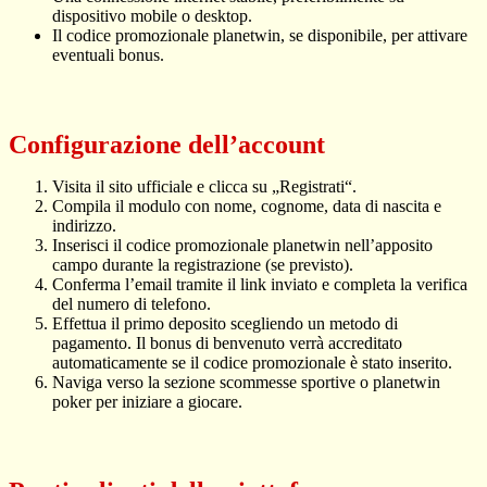
dispositivo mobile o desktop.
Il codice promozionale planetwin, se disponibile, per attivare
eventuali bonus.
Configurazione dell’account
Visita il sito ufficiale e clicca su „Registrati“.
Compila il modulo con nome, cognome, data di nascita e
indirizzo.
Inserisci il codice promozionale planetwin nell’apposito
campo durante la registrazione (se previsto).
Conferma l’email tramite il link inviato e completa la verifica
del numero di telefono.
Effettua il primo deposito scegliendo un metodo di
pagamento. Il bonus di benvenuto verrà accreditato
automaticamente se il codice promozionale è stato inserito.
Naviga verso la sezione scommesse sportive o planetwin
poker per iniziare a giocare.