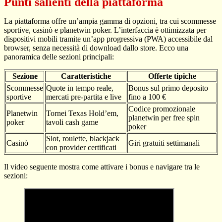
Punti salienti della piattaforma
La piattaforma offre un’ampia gamma di opzioni, tra cui scommesse
sportive, casinò e planetwin poker. L’interfaccia è ottimizzata per
dispositivi mobili tramite un’app progressiva (PWA) accessibile dal
browser, senza necessità di download dallo store. Ecco una
panoramica delle sezioni principali:
Sezione
Caratteristiche
Offerte tipiche
Scommesse
Quote in tempo reale,
Bonus sul primo deposito
sportive
mercati pre-partita e live
fino a 100 €
Codice promozionale
Planetwin
Tornei Texas Hold’em,
planetwin per free spin
poker
tavoli cash game
poker
Slot, roulette, blackjack
Casinò
Giri gratuiti settimanali
con provider certificati
Il video seguente mostra come attivare i bonus e navigare tra le
sezioni: