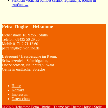
Praktični vodič za bdmbet casino: registracija, bonusi in
izračuni
→
Petra Thighe – Hebamme
Eichenstraße 18, 92551 Stulln
Telefon: 09435 50 29 26
Mobil: 0171 2 71 13 60
petra.thighe@t-online.de
Betreuung / Hausbesuche im Raum:
Schwarzenfeld, Schmidgaden,
Oberviechtach, Neunburg v. Wald
Gerne in englischer Sprache
Home
Kontakt
Impressum
Datenschutz
© 2026
Hebamme Petra Thighe
| Theme by:
Theme Horse
| Stolz