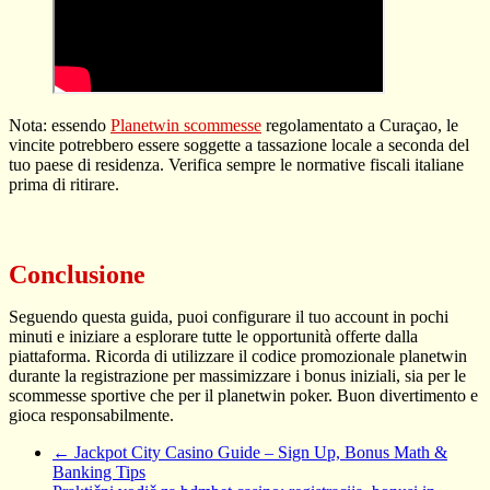
Nota: essendo
Planetwin scommesse
regolamentato a Curaçao, le
vincite potrebbero essere soggette a tassazione locale a seconda del
tuo paese di residenza. Verifica sempre le normative fiscali italiane
prima di ritirare.
Conclusione
Seguendo questa guida, puoi configurare il tuo account in pochi
minuti e iniziare a esplorare tutte le opportunità offerte dalla
piattaforma. Ricorda di utilizzare il codice promozionale planetwin
durante la registrazione per massimizzare i bonus iniziali, sia per le
scommesse sportive che per il planetwin poker. Buon divertimento e
gioca responsabilmente.
←
Jackpot City Casino Guide – Sign Up, Bonus Math &
Banking Tips