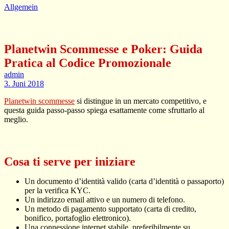
Allgemein
Planetwin Scommesse e Poker: Guida
Pratica al Codice Promozionale
admin
3. Juni 2018
Planetwin scommesse
si distingue in un mercato competitivo, e
questa guida passo-passo spiega esattamente come sfruttarlo al
meglio.
Cosa ti serve per iniziare
Un documento d’identità valido (carta d’identità o passaporto)
per la verifica KYC.
Un indirizzo email attivo e un numero di telefono.
Un metodo di pagamento supportato (carta di credito,
bonifico, portafoglio elettronico).
Una connessione internet stabile, preferibilmente su