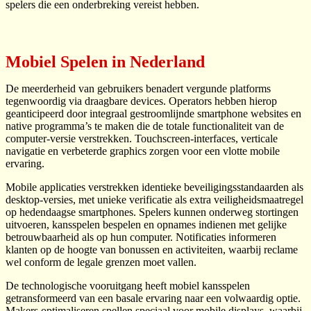
spelers die een onderbreking vereist hebben.
Mobiel Spelen in Nederland
De meerderheid van gebruikers benadert vergunde platforms
tegenwoordig via draagbare devices. Operators hebben hierop
geanticipeerd door integraal gestroomlijnde smartphone websites en
native programma’s te maken die de totale functionaliteit van de
computer-versie verstrekken. Touchscreen-interfaces, verticale
navigatie en verbeterde graphics zorgen voor een vlotte mobile
ervaring.
Mobile applicaties verstrekken identieke beveiligingsstandaarden als
desktop-versies, met unieke verificatie als extra veiligheidsmaatregel
op hedendaagse smartphones. Spelers kunnen onderweg stortingen
uitvoeren, kansspelen bespelen en opnames indienen met gelijke
betrouwbaarheid als op hun computer. Notificaties informeren
klanten op de hoogte van bonussen en activiteiten, waarbij reclame
wel conform de legale grenzen moet vallen.
De technologische vooruitgang heeft mobiel kansspelen
getransformeerd van een basale ervaring naar een volwaardig optie.
Makers optimaliseren spellen speciaal voor mobile displays, waarbij