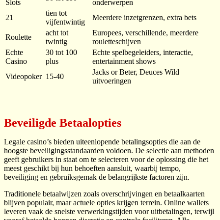
Slots
onderwerpen
tien tot
21
Meerdere inzetgrenzen, extra bets
vijfentwintig
acht tot
Europees, verschillende, meerdere
Roulette
twintig
rouletteschijven
Echte
30 tot 100
Echte spelbegeleiders, interactie,
Casino
plus
entertainment shows
Jacks or Beter, Deuces Wild
Videopoker
15-40
uitvoeringen
Beveiligde Betaalopties
Legale casino’s bieden uiteenlopende betalingsopties die aan de
hoogste beveiligingsstandaarden voldoen. De selectie aan methoden
geeft gebruikers in staat om te selecteren voor de oplossing die het
meest geschikt bij hun behoeften aansluit, waarbij tempo,
beveiliging en gebruiksgemak de belangrijkste factoren zijn.
Traditionele betaalwijzen zoals overschrijvingen en betaalkaarten
blijven populair, maar actuele opties krijgen terrein. Online wallets
leveren vaak de snelste verwerkingstijden voor uitbetalingen, terwijl