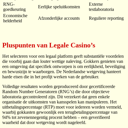
RNG-
Externe
Eerlijke speluitkomsten
goedkeuring
testlaboratoria
Economische
Afzonderlijke accounts
Reguliere reporting
helderheid
Pluspunten van Legale Casino’s
Het selecteren voor een legaal platform geeft substantiële voordelen
die voorbij gaan dan louter wettige naleving. Gokkers genieten van
een omgeving dat specifiek ontworpen is om eerlijkheid, beveiliging
en bewustzijn te waarborgen. De Nederlandse wetgeving hanteert
harde eisen die in het profijt werken van de gebruiker.
Volledige resultaten worden geproduceerd door gecertificeerde
Random Number Generatoren (RNG’s) die door objectieve
laboratoria gecontroleerd zijn. Dit verzekert dat geen enkele
organisatie de uitkomsten van kansspelen kan manipuleren. Het
uitbetalingspercentage (RTP) moet voor iedereen worden vermeld,
waarbij gokkasten gewoonlijk een terugbetalingspercentage van
94% tot zevenennegentig procent hebben – een geverifieerd
waarheid dat door wetgeving wordt nageleefd.