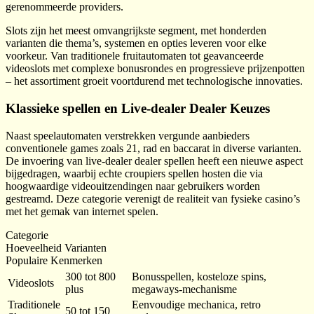
gerenommeerde providers.
Slots zijn het meest omvangrijkste segment, met honderden
varianten die thema’s, systemen en opties leveren voor elke
voorkeur. Van traditionele fruitautomaten tot geavanceerde
videoslots met complexe bonusrondes en progressieve prijzenpotten
– het assortiment groeit voortdurend met technologische innovaties.
Klassieke spellen en Live-dealer Dealer Keuzes
Naast speelautomaten verstrekken vergunde aanbieders
conventionele games zoals 21, rad en baccarat in diverse varianten.
De invoering van live-dealer dealer spellen heeft een nieuwe aspect
bijgedragen, waarbij echte croupiers spellen hosten die via
hoogwaardige videouitzendingen naar gebruikers worden
gestreamd. Deze categorie verenigt de realiteit van fysieke casino’s
met het gemak van internet spelen.
Categorie
Hoeveelheid Varianten
Populaire Kenmerken
300 tot 800
Bonusspellen, kosteloze spins,
Videoslots
plus
megaways-mechanisme
Traditionele
Eenvoudige mechanica, retro
50 tot 150