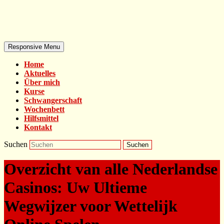
Responsive Menu
Home
Aktuelles
Über mich
Kurse
Schwangerschaft
Wochenbett
Hilfsmittel
Kontakt
Suchen
Overzicht van alle Nederlandse
Casinos: Uw Ultieme
Wegwijzer voor Wettelijk