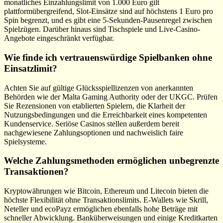
monatliches Einzahlungslimit von 1.000 Euro gilt
plattformübergreifend, Slot-Einsätze sind auf höchstens 1 Euro pro
Spin begrenzt, und es gibt eine 5-Sekunden-Pausenregel zwischen
Spielzügen. Darüber hinaus sind Tischspiele und Live-Casino-
Angebote eingeschränkt verfügbar.
Wie finde ich vertrauenswürdige Spielbanken ohne
Einsatzlimit?
Achten Sie auf gültige Glücksspiellizenzen von anerkannten
Behörden wie der Malta Gaming Authority oder der UKGC. Prüfen
Sie Rezensionen von etablierten Spielern, die Klarheit der
Nutzungsbedingungen und die Erreichbarkeit eines kompetenten
Kundenservice. Seriöse Casinos stellen außerdem bereit
nachgewiesene Zahlungsoptionen und nachweislich faire
Spielsysteme.
Welche Zahlungsmethoden ermöglichen unbegrenzte
Transaktionen?
Kryptowährungen wie Bitcoin, Ethereum und Litecoin bieten die
höchste Flexibilität ohne Transaktionslimits. E-Wallets wie Skrill,
Neteller und ecoPayz ermöglichen ebenfalls hohe Beträge mit
schneller Abwicklung. Banküberweisungen und einige Kreditkarten