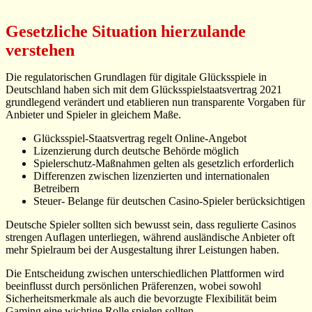
Gesetzliche Situation hierzulande
verstehen
Die regulatorischen Grundlagen für digitale Glücksspiele in
Deutschland haben sich mit dem Glücksspielstaatsvertrag 2021
grundlegend verändert und etablieren nun transparente Vorgaben für
Anbieter und Spieler in gleichem Maße.
Glücksspiel-Staatsvertrag regelt Online-Angebot
Lizenzierung durch deutsche Behörde möglich
Spielerschutz-Maßnahmen gelten als gesetzlich erforderlich
Differenzen zwischen lizenzierten und internationalen
Betreibern
Steuer- Belange für deutschen Casino-Spieler berücksichtigen
Deutsche Spieler sollten sich bewusst sein, dass regulierte Casinos
strengen Auflagen unterliegen, während ausländische Anbieter oft
mehr Spielraum bei der Ausgestaltung ihrer Leistungen haben.
Die Entscheidung zwischen unterschiedlichen Plattformen wird
beeinflusst durch persönlichen Präferenzen, wobei sowohl
Sicherheitsmerkmale als auch die bevorzugte Flexibilität beim
Gaming eine wichtige Rolle spielen sollten.