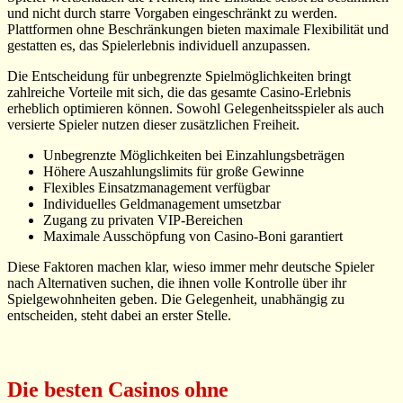
und nicht durch starre Vorgaben eingeschränkt zu werden.
Plattformen ohne Beschränkungen bieten maximale Flexibilität und
gestatten es, das Spielerlebnis individuell anzupassen.
Die Entscheidung für unbegrenzte Spielmöglichkeiten bringt
zahlreiche Vorteile mit sich, die das gesamte Casino-Erlebnis
erheblich optimieren können. Sowohl Gelegenheitsspieler als auch
versierte Spieler nutzen dieser zusätzlichen Freiheit.
Unbegrenzte Möglichkeiten bei Einzahlungsbeträgen
Höhere Auszahlungslimits für große Gewinne
Flexibles Einsatzmanagement verfügbar
Individuelles Geldmanagement umsetzbar
Zugang zu privaten VIP-Bereichen
Maximale Ausschöpfung von Casino-Boni garantiert
Diese Faktoren machen klar, wieso immer mehr deutsche Spieler
nach Alternativen suchen, die ihnen volle Kontrolle über ihr
Spielgewohnheiten geben. Die Gelegenheit, unabhängig zu
entscheiden, steht dabei an erster Stelle.
Die besten Casinos ohne