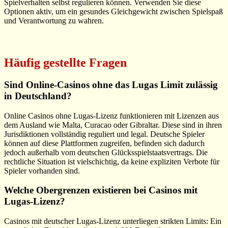
Spielverhalten selbst regulieren können. Verwenden Sie diese
Optionen aktiv, um ein gesundes Gleichgewicht zwischen Spielspaß
und Verantwortung zu wahren.
Häufig gestellte Fragen
Sind Online-Casinos ohne das Lugas Limit zulässig
in Deutschland?
Online Casinos ohne Lugas-Lizenz funktionieren mit Lizenzen aus
dem Ausland wie Malta, Curacao oder Gibraltar. Diese sind in ihren
Jurisdiktionen vollständig reguliert und legal. Deutsche Spieler
können auf diese Plattformen zugreifen, befinden sich dadurch
jedoch außerhalb vom deutschen Glücksspielstaatsvertrags. Die
rechtliche Situation ist vielschichtig, da keine expliziten Verbote für
Spieler vorhanden sind.
Welche Obergrenzen existieren bei Casinos mit
Lugas-Lizenz?
Casinos mit deutscher Lugas-Lizenz unterliegen strikten Limits: Ein