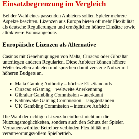
Einsatzbegrenzung im Vergleich
Bei der Wahl eines passenden Anbieters sollten Spieler mehrere
Aspekte beachten. Lizenzen aus Europa bieten oft mehr Flexibilität
als deutsche Regulierungen und ermöglichen höhere Einsätze sowie
attraktivere Bonusangebote.
Europäische Lizenzen als Alternative
Casinos mit Genehmigungen von Malta, Curacao oder Gibraltar
unterliegen anderen Regularien. Diese Anbieter können höhere
Wettschwellen anbieten und sprechen damit versierte Nutzer mit
höheren Budgets an.
Malta Gaming Authority – höchste EU-Standards
Curacao eGaming – weltweite Anerkennung
Gibraltar Gambling Commission – anerkannt
Kahnawake Gaming Commission – langgestanden
UK Gambling Commission – intensive Aufsicht
Die Wahl der richtigen Lizenz beeinflusst nicht nur die
Nutzungsmöglichkeiten, sondern auch den Schutz der Spieler.
Vertrauenswürdige Betreiber verbinden Flexibilität mit
verantwortungsvollem Spielbetrieb.