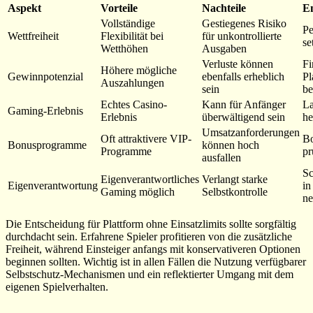
Aspekt
Vorteile
Nachteile
E
Vollständige
Gestiegenes Risiko
Pe
Wettfreiheit
Flexibilität bei
für unkontrollierte
se
Wetthöhen
Ausgaben
Verluste können
Fi
Höhere mögliche
Gewinnpotenzial
ebenfalls erheblich
Pl
Auszahlungen
sein
be
Echtes Casino-
Kann für Anfänger
L
Gaming-Erlebnis
Erlebnis
überwältigend sein
he
Umsatzanforderungen
Oft attraktivere VIP-
B
Bonusprogramme
können hoch
Programme
pr
ausfallen
S
Eigenverantwortliches
Verlangt starke
Eigenverantwortung
in
Gaming möglich
Selbstkontrolle
n
Die Entscheidung für Plattform ohne Einsatzlimits sollte sorgfältig
durchdacht sein. Erfahrene Spieler profitieren von die zusätzliche
Freiheit, während Einsteiger anfangs mit konservativeren Optionen
beginnen sollten. Wichtig ist in allen Fällen die Nutzung verfügbarer
Selbstschutz-Mechanismen und ein reflektierter Umgang mit dem
eigenen Spielverhalten.