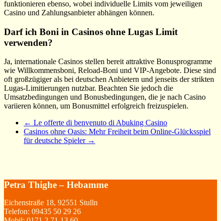
funktionieren ebenso, wobei individuelle Limits vom jeweiligen
Casino und Zahlungsanbieter abhängen können.
Darf ich Boni in Casinos ohne Lugas Limit
verwenden?
Ja, internationale Casinos stellen bereit attraktive Bonusprogramme
wie Willkommensboni, Reload-Boni und VIP-Angebote. Diese sind
oft großzügiger als bei deutschen Anbietern und jenseits der strikten
Lugas-Limitierungen nutzbar. Beachten Sie jedoch die
Umsatzbedingungen und Bonusbedingungen, die je nach Casino
variieren können, um Bonusmittel erfolgreich freizuspielen.
←
Le offerte di benvenuto di Abuking Casino
Casinos ohne Oasis: Mehr Freiheit beim Online-Glücksspiel
für deutsche Spieler
→
Petra Thighe – Hebamme
Eichenstraße 18, 92551 Stulln
Telefon: 09435 50 29 26
Mobil: 0171 2 71 13 60