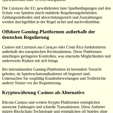
Die Lizenzen der EU gewährleisten faire Spielbedingungen und den
Schutz von Spielern durch etablierte Regulierungsbehörden.
Zahlungsmethoden sind abwechslungsreich und Auszahlungen
werden durchgeführt in der Regel sicher und nachvollziehbar.
Offshore Gaming-Plattformen außerhalb der
deutschen Regulierung
Casinos mit Lizenzen aus Curaçao oder Costa Rica funktionieren
außerhalb des europäischen Rechtsrahmens. Diese Plattformen
unterliegen geringeren Kontrollen, was einerseits Möglichkeiten und
andererseits Risiken mit sich bringt.
Bei internationalen Gaming-Plattformen ist besondere Vorsicht
geboten, da Spielerschutzmaßnahmen oft begrenzt sind.
Untersuchen Sie sorgfältig Kundenbewertungen und Testberichte
anderer Nutzer vor der Registrierung.
Kryptowährung Casinos als Alternative
Bitcoin-Casinos und weitere Krypto-Plattformen ermöglichen
anonyme Zahlungen und schnelle Transaktionen. Diese Anbieter
nutzen Blockchain-Technologie und ermöglichen oft Spielen ohne