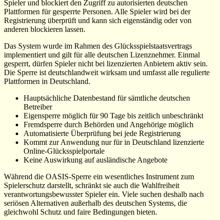
Spieler und blockiert den Zugriff zu autorisierten deutschen
Plattformen für gesperrte Personen. Alle Spieler wird bei der
Registrierung überprüft und kann sich eigenständig oder von
anderen blockieren lassen.
Das System wurde im Rahmen des Glücksspielstaatsvertrags
implementiert und gilt für alle deutschen Lizenznehmer. Einmal
gesperrt, dürfen Spieler nicht bei lizenzierten Anbietern aktiv sein.
Die Sperre ist deutschlandweit wirksam und umfasst alle regulierte
Plattformen in Deutschland.
Hauptsächliche Datenbestand für sämtliche deutschen
Betreiber
Eigensperre möglich für 90 Tage bis zeitlich unbeschränkt
Fremdsperre durch Behörden und Angehörige möglich
Automatisierte Überprüfung bei jede Registrierung
Kommt zur Anwendung nur für in Deutschland lizenzierte
Online-Glücksspielportale
Keine Auswirkung auf ausländische Angebote
Während die OASIS-Sperre ein wesentliches Instrument zum
Spielerschutz darstellt, schränkt sie auch die Wahlfreiheit
verantwortungsbewusster Spieler ein. Viele suchen deshalb nach
seriösen Alternativen außerhalb des deutschen Systems, die
gleichwohl Schutz und faire Bedingungen bieten.