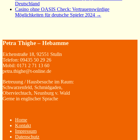
Deutschland
Casino ohne OASIS Check: Vertrauenswürdige
Möglichkeiten für deutsche Spieler 2024
→
Petra Thighe – Hebamme
Eichenstraße 18, 92551 Stulln
Telefon: 09435 50 29 26
Mobil: 0171 2 71 13 60
petra.thighe@t-online.de
Betreuung / Hausbesuche im Raum:
Schwarzenfeld, Schmidgaden,
Oberviechtach, Neunburg v. Wald
Gerne in englischer Sprache
Home
Kontakt
Impressum
Datenschutz