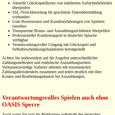
Aktuelle Glücksspiellizenz von etablierten Aufsichtsbehörden
überprüfen
SSL-Verschlüsselung für geschützte Datenübermittlung
vorhanden
Gute Rezensionen und Kundenerfahrungen von Spielern
einsehen
Transparente Bonus- und Auszahlungsrichtlinien überprüfen
Professioneller Kundensupport in deutscher Sprache
verfügbar
Verantwortungsvoller Umgang mit Glücksspiel und
Selbstbeschränkungsfunktionen bereitgestellt
Achten Sie insbesondere auf die Angebot unterschiedlicher
Zahlungsmethoden und realistische Auszahlungszeiten.
Vertrauenswürdige Anbieter arbeiten mit renommierten
Zahlungsdienstleistern zusammen und teilen deutlich mit über
Kosten und Bearbeitungsdauern bei Auszahlungen.
Verantwortungsvolles Spielen auch ohne
OASIS Sperre
Auch wenn Sie sich für Plattformen außerhalb des deutschen