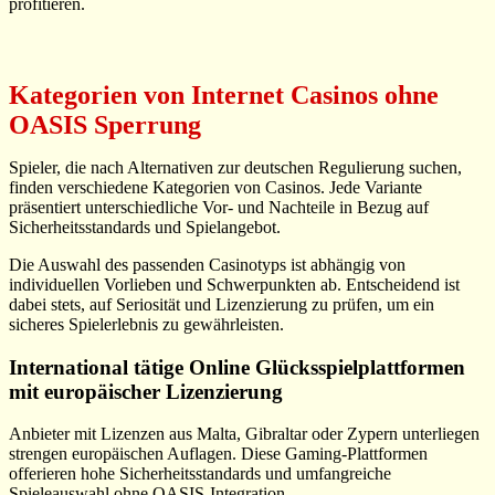
profitieren.
Kategorien von Internet Casinos ohne
OASIS Sperrung
Spieler, die nach Alternativen zur deutschen Regulierung suchen,
finden verschiedene Kategorien von Casinos. Jede Variante
präsentiert unterschiedliche Vor- und Nachteile in Bezug auf
Sicherheitsstandards und Spielangebot.
Die Auswahl des passenden Casinotyps ist abhängig von
individuellen Vorlieben und Schwerpunkten ab. Entscheidend ist
dabei stets, auf Seriosität und Lizenzierung zu prüfen, um ein
sicheres Spielerlebnis zu gewährleisten.
International tätige Online Glücksspielplattformen
mit europäischer Lizenzierung
Anbieter mit Lizenzen aus Malta, Gibraltar oder Zypern unterliegen
strengen europäischen Auflagen. Diese Gaming-Plattformen
offerieren hohe Sicherheitsstandards und umfangreiche
Spieleauswahl ohne OASIS-Integration.