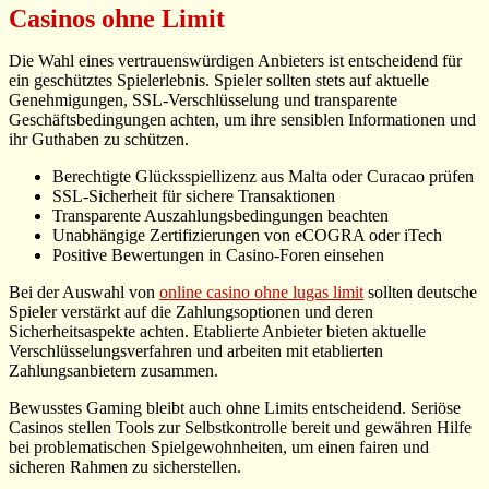
Casinos ohne Limit
Die Wahl eines vertrauenswürdigen Anbieters ist entscheidend für
ein geschütztes Spielerlebnis. Spieler sollten stets auf aktuelle
Genehmigungen, SSL-Verschlüsselung und transparente
Geschäftsbedingungen achten, um ihre sensiblen Informationen und
ihr Guthaben zu schützen.
Berechtigte Glücksspiellizenz aus Malta oder Curacao prüfen
SSL-Sicherheit für sichere Transaktionen
Transparente Auszahlungsbedingungen beachten
Unabhängige Zertifizierungen von eCOGRA oder iTech
Positive Bewertungen in Casino-Foren einsehen
Bei der Auswahl von
online casino ohne lugas limit
sollten deutsche
Spieler verstärkt auf die Zahlungsoptionen und deren
Sicherheitsaspekte achten. Etablierte Anbieter bieten aktuelle
Verschlüsselungsverfahren und arbeiten mit etablierten
Zahlungsanbietern zusammen.
Bewusstes Gaming bleibt auch ohne Limits entscheidend. Seriöse
Casinos stellen Tools zur Selbstkontrolle bereit und gewähren Hilfe
bei problematischen Spielgewohnheiten, um einen fairen und
sicheren Rahmen zu sicherstellen.