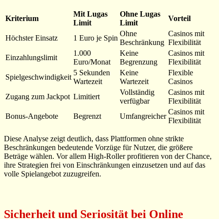
Mit Lugas
Ohne Lugas
Kriterium
Vorteil
Limit
Limit
Ohne
Casinos mit
Höchster Einsatz
1 Euro je Spin
Beschränkung
Flexibilität
1.000
Keine
Casinos mit
Einzahlungslimit
Euro/Monat
Begrenzung
Flexibilität
5 Sekunden
Keine
Flexible
Spielgeschwindigkeit
Wartezeit
Wartezeit
Casinos
Vollständig
Casinos mit
Zugang zum Jackpot
Limitiert
verfügbar
Flexibilität
Casinos mit
Bonus-Angebote
Begrenzt
Umfangreicher
Flexibilität
Diese Analyse zeigt deutlich, dass Plattformen ohne strikte
Beschränkungen bedeutende Vorzüge für Nutzer, die größere
Beträge wählen. Vor allem High-Roller profitieren von der Chance,
ihre Strategien frei von Einschränkungen einzusetzen und auf das
volle Spielangebot zuzugreifen.
Sicherheit und Seriosität bei Online