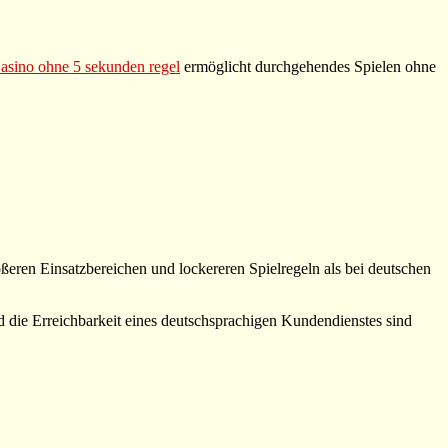
asino ohne 5 sekunden regel
ermöglicht durchgehendes Spielen ohne
ßeren Einsatzbereichen und lockereren Spielregeln als bei deutschen
 die Erreichbarkeit eines deutschsprachigen Kundendienstes sind