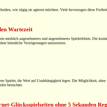
scheiden, wie zügig sie agieren möchten. Viele bevorzugen diese Frei
den Wartezeit
ein merklich angenehmeres und angenehmeres Spielerlebnis. Die kontin
ohne künstliche Verzögerungen umzusetzen.
ne Spieler, die Wert auf Unabhängigkeit legen. Die Möglichkeit, ohne v
len betrachtet.
net-Glücksspielseiten ohne 5 Sekunden Reg