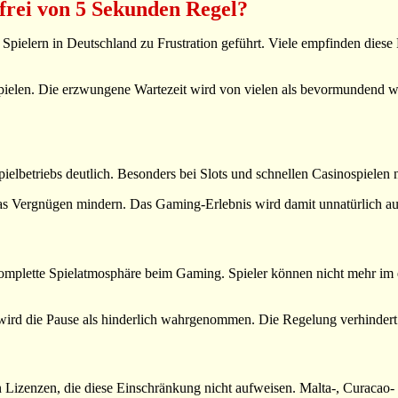
frei von 5 Sekunden Regel?
pielern in Deutschland zu Frustration geführt. Viele empfinden diese 
Spielen. Die erzwungene Wartezeit wird von vielen als bevormundend 
elbetriebs deutlich. Besonders bei Slots und schnellen Casinospielen 
das Vergnügen mindern. Das Gaming-Erlebnis wird damit unnatürlich au
 komplette Spielatmosphäre beim Gaming. Spieler können nicht mehr im 
, wird die Pause als hinderlich wahrgenommen. Die Regelung verhindert 
n Lizenzen, die diese Einschränkung nicht aufweisen. Malta-, Curacao- 