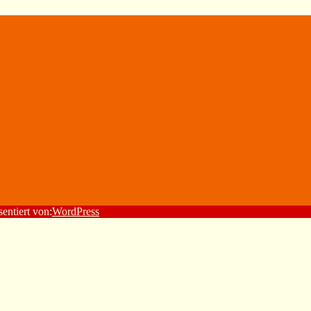
sentiert von:
WordPress