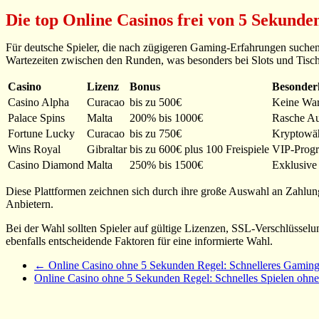
Die top Online Casinos frei von 5 Sekunde
Für deutsche Spieler, die nach zügigeren Gaming-Erfahrungen suchen, 
Wartezeiten zwischen den Runden, was besonders bei Slots und Tischs
Casino
Lizenz
Bonus
Besonder
Casino Alpha
Curacao
bis zu 500€
Keine War
Palace Spins
Malta
200% bis 1000€
Rasche Au
Fortune Lucky
Curacao
bis zu 750€
Kryptowäh
Wins Royal
Gibraltar
bis zu 600€ plus 100 Freispiele
VIP-Progr
Casino Diamond
Malta
250% bis 1500€
Exklusive 
Diese Plattformen zeichnen sich durch ihre große Auswahl an Zahlung
Anbietern.
Bei der Wahl sollten Spieler auf gültige Lizenzen, SSL-Verschlüsse
ebenfalls entscheidende Faktoren für eine informierte Wahl.
←
Online Casino ohne 5 Sekunden Regel: Schnelleres Gaming
Online Casino ohne 5 Sekunden Regel: Schnelles Spielen ohne