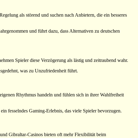
Regelung als störend und suchen nach Anbietern, die ein besseres
wahrgenommen und führt dazu, dass Alternativen zu deutschen
nehmen Spieler diese Verzögerung als lästig und zeitraubend wahr.
sgedehnt, was zu Unzufriedenheit führt.
eigenen Rhythmus handeln und fühlen sich in ihrer Wahlfreiheit
ein fesselndes Gaming-Erlebnis, das viele Spieler bevorzugen.
und Gibraltar-Casinos bieten oft mehr Flexibilität beim