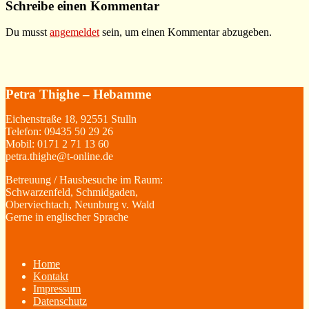
Schreibe einen Kommentar
Du musst
angemeldet
sein, um einen Kommentar abzugeben.
Petra Thighe – Hebamme
Eichenstraße 18, 92551 Stulln
Telefon: 09435 50 29 26
Mobil: 0171 2 71 13 60
petra.thighe@t-online.de
Betreuung / Hausbesuche im Raum:
Schwarzenfeld, Schmidgaden,
Oberviechtach, Neunburg v. Wald
Gerne in englischer Sprache
Home
Kontakt
Impressum
Datenschutz