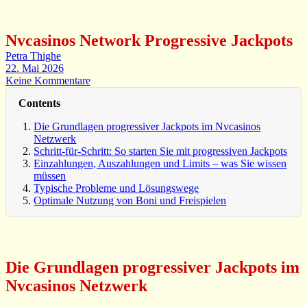
Nvcasinos Network Progressive Jackpots
Petra Thighe
22. Mai 2026
Keine Kommentare
Contents
Die Grundlagen progressiver Jackpots im Nvcasinos
Netzwerk
Schritt-für-Schritt: So starten Sie mit progressiven Jackpots
Einzahlungen, Auszahlungen und Limits – was Sie wissen
müssen
Typische Probleme und Lösungswege
Optimale Nutzung von Boni und Freispielen
Die Grundlagen progressiver Jackpots im
Nvcasinos Netzwerk