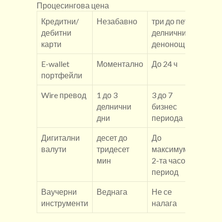
Процесингова цена
Кредитни/
Незабавно
три до пет
0-2.
дебитни
делнични
карти
денонощия
E-wallet
Моментално
До 24 ч
0-1.
портфейли
Wire превод
1 до 3
3 до 7
Дина
делнични
бизнес
дни
периода
Дигитални
десет до
До
Блок
валути
тридесет
максимум
коми
мин
2-та часов
период
Ваучерни
Веднага
Не се
0%
инструменти
налага