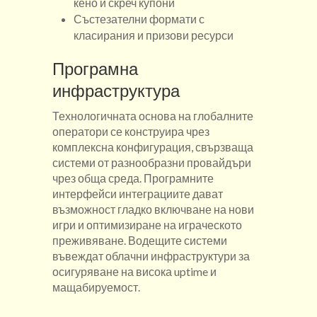
кено и скреч купони
Състезателни формати с
класирания и призови ресурси
Програмна
инфраструктура
Технологичната основа на глобалните
оператори се конструира чрез
комплексна конфигурация, свързваща
системи от разнообразни провайдъри
чрез обща среда. Програмните
интерфейси интеграциите дават
възможност гладко включване на нови
игри и оптимизиране на играческото
преживяване. Водещите системи
въвеждат облачни инфраструктури за
осигуряване на висока uptime и
мащабируемост.