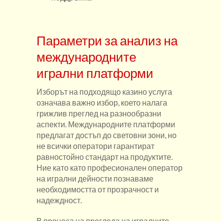
Параметри за анализ на
международните
игрални платформи
Изборът на подходящо казино услуга
означава важно избор, което налага
грижлив преглед на разнообразни
аспекти. Международните платформи
предлагат достъп до световни зони, но
не всички оператори гарантират
равностойно стандарт на продуктите.
Ние като като професионален оператор
на игрални дейности познаваме
необходимостта от прозрачност и
надеждност.
В процеса на прегледа на игралните