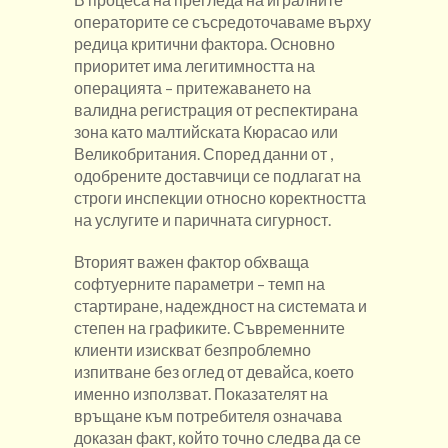
операторите се съсредоточаваме върху
редица критични фактора. Основно
приоритет има легитимността на
операцията – притежаването на
валидна регистрация от респектирана
зона като малтийската Кюрасао или
Великобритания. Според данни от ,
одобрените доставчици се подлагат на
строги инспекции относно коректността
на услугите и паричната сигурност.
Вторият важен фактор обхваща
софтуерните параметри – темп на
стартиране, надеждност на системата и
степен на графиките. Съвременните
клиенти изискват безпроблемно
изпитване без оглед от девайса, което
именно използват. Показателят на
връщане към потребителя означава
доказан факт, който точно следва да се