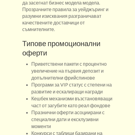
да засегнат бизнес модела модела.
Прозрачните правила за уейджъринг и
разумни изисквания разграничават
качествените доставчици от
съмнителните.
Типове промоционални
оферти
Приветствени пакети с процентно
увеличение на първия депозит и
допълнителни фрийспинове
Програми за VIP статус с степени на
развитие и ескалиращи награди
Кешбек механизми възстановяващи
част от загубите като реал фондове
Празнични оферти асоциирани с
специални дати и ексклузивни
моменти
Конкурси с таблици базирани на