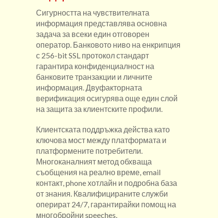
Сигурността на чувствителната
информация представлява основна
задача за всеки един отговорен
оператор. Банковото ниво на енкрипция
с 256-bit SSL протокол стандарт
гарантира конфиденциалност на
банковите транзакции и личните
информация. Двуфакторната
верификация осигурява още един слой
на защита за клиентските профили.
Клиентската поддръжка действа като
ключова мост между платформата и
платформените потребители.
Многоканалният метод обхваща
съобщения на реално време, email
контакт, phone хотлайн и подробна база
от знания. Квалифицираните служби
оперират 24/7, гарантирайки помощ на
многобройни speeches.