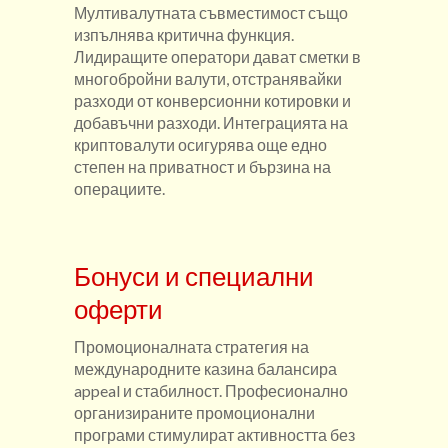
Мултивалутната съвместимост също
изпълнява критична функция.
Лидиращите оператори дават сметки в
многобройни валути, отстранявайки
разходи от конверсионни котировки и
добавъчни разходи. Интеграцията на
криптовалути осигурява още едно
степен на приватност и бързина на
операциите.
Бонуси и специални
оферти
Промоционалната стратегия на
международните казина балансира
appeal и стабилност. Професионално
организираните промоционални
програми стимулират активността без