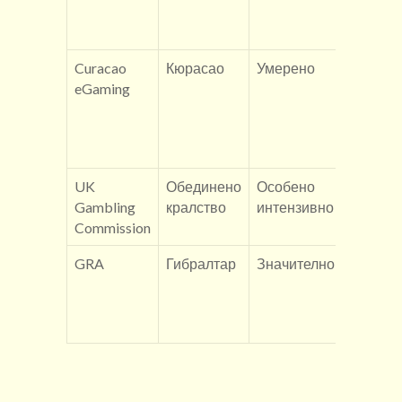
европе
валути
Curacao
Кюрасао
Умерено
десет
eGaming
хиляди 
петнад
хиляди
евро
UK
Обединено
Особено
30,000 –
Gambling
кралство
интензивно
хиляди
Commission
GBP
GRA
Гибралтар
Значително
осемде
и пет
хиляди
GBP