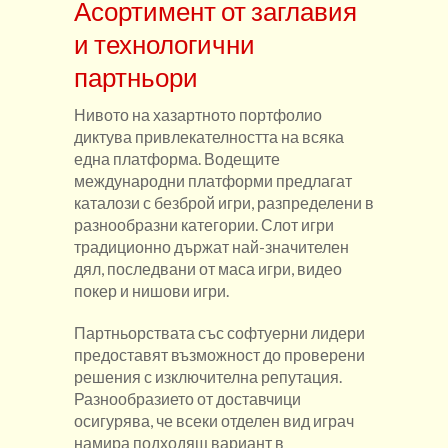
Асортимент от заглавия
и технологични
партньори
Нивото на хазартното портфолио
диктува привлекателността на всяка
една платформа. Водещите
международни платформи предлагат
каталози с безброй игри, разпределени в
разнообразни категории. Слот игри
традиционно държат най-значителен
дял, последвани от маса игри, видео
покер и нишови игри.
Партньорствата със софтуерни лидери
предоставят възможност до проверени
решения с изключителна репутация.
Разнообразието от доставчици
осигурява, че всеки отделен вид играч
намира подходящ вариант в