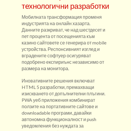
технологични разработки
Мобилната трансформация променя
индустрията на онлайн хазарта.
Данните разкриват, че над шестдесет и
пет процента от посещенията към
казино сайтовете се генерира от mobile
устройства. Респонсивният изглед и
вградените софтуер осигуряват
подобрено експириънс независимо от
размера на монитора.
Иновативните решения включват
HTML 5 разработки, премахващи
изискването от допълнителни плъгини.
PWA уеб приложения комбинират
ползите на портативните сайтове и
downloadable програми, давайки
автономна функционалност и push
уведомления без нуждата за