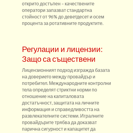
открито достъпен – качествените
оператори запазват стандартна
стойност от 96% до деветдесет и осем
процента за ротативните продуктите.
Регулации и лицензии:
Защо са съществени
Лицензионният подход изгражда базата
на доверието между провайдър и
потребител. Международните контролни
тела определят стриктни норми по
отношение на капиталовата
достатъчност, защитата на личните
информация и справедливостта на
развлекателните системи. Игралните
провайдърите трябва да доказват
парична сигурност и капацитет да