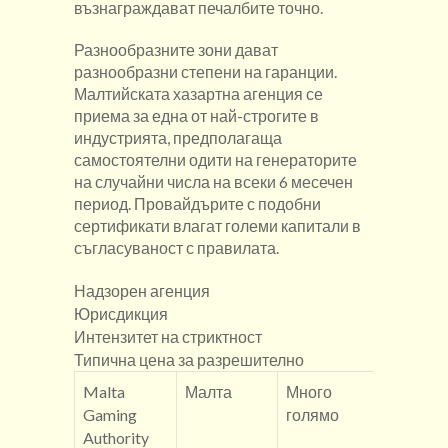
възнаграждават печалбите точно.
Разнообразните зони дават
разнообразни степени на гаранции.
Малтийската хазартна агенция се
приема за една от най-строгите в
индустрията, предполагаща
самостоятелни одити на генераторите
на случайни числа на всеки 6 месечен
период. Провайдърите с подобни
сертификати влагат големи капитали в
съгласуваност с правилата.
Надзорен агенция
Юрисдикция
Интензитет на стриктност
Типична цена за разрешително
Malta
Малта
Много
двадесе
Gaming
голямо
пет хил
Authority
– 50,00