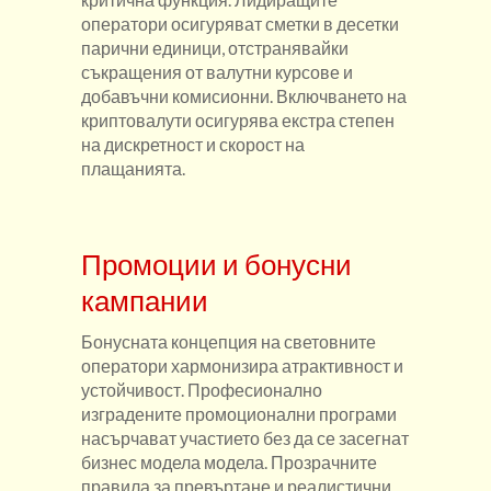
оператори осигуряват сметки в десетки
парични единици, отстранявайки
съкращения от валутни курсове и
добавъчни комисионни. Включването на
криптовалути осигурява екстра степен
на дискретност и скорост на
плащанията.
Промоции и бонусни
кампании
Бонусната концепция на световните
оператори хармонизира атрактивност и
устойчивост. Професионално
изградените промоционални програми
насърчават участието без да се засегнат
бизнес модела модела. Прозрачните
правила за превъртане и реалистични