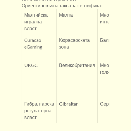
Ориентировъчна такса за сертификат
Малтийска
Малта
Много
игрална
интензивно
власт
Curacao
Кюрасаоската
Балансирано
eGaming
зона
UKGC
Великобритания
Много
голямо
Гибралтарска
Gibraltar
Сериозно
регулаторна
власт