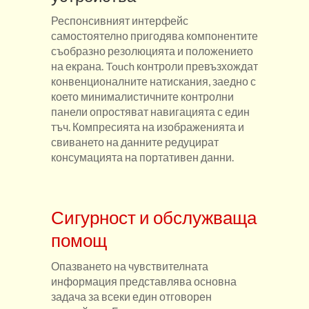
Респонсивният интерфейс
самостоятелно пригодява компонентите
съобразно резолюцията и положението
на екрана. Touch контроли превъзхождат
конвенционалните натискания, заедно с
което минималистичните контролни
панели опростяват навигацията с един
тъч. Компресията на изображенията и
свиването на данните редуцират
консумацията на портативен данни.
Сигурност и обслужваща
помощ
Опазването на чувствителната
информация представлява основна
задача за всеки един отговорен