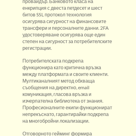
провайдър. Банковото класа на
енкрипция с двеста петдесет и шест
битов SSL протокол технология
осигурява сигурност на финансовите
трансфери и персоналните данни. 2FA
удостоверяване осигурява още един
степен на сигурност за потребителските
регистрации.
Потребителската подкрепа
функционира като критична връзка
между платформата и своите клиенти.
Мултиканалният метод обхваща
съобщения на директно, email
комуникация, гласова връзка и
изчерпателна библиотека от знания.
Професионалните екипи функционират
непрекъснато, гарантирайки подкрепа
на многобройни локализации.
Отговорното гейминг формира