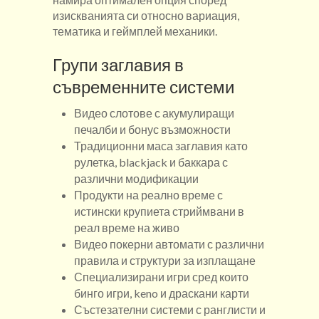
изискванията си относно вариация,
тематика и геймплей механики.
Групи заглавия в
съвременните системи
Видео слотове с акумулиращи
печалби и бонус възможности
Традиционни маса заглавия като
рулетка, blackjack и баккара с
различни модификации
Продукти на реално време с
истински крупиета стриймвани в
реал време на живо
Видео покерни автомати с различни
правила и структури за изплащане
Специализирани игри сред които
бинго игри, keno и драскани карти
Състезателни системи с ранглисти и