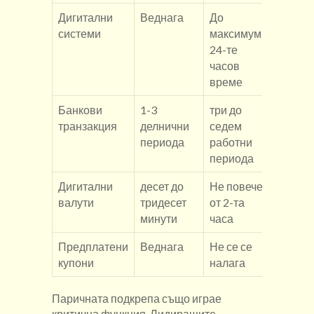
Дигитални
Веднага
До
0-1.5
системи
максимум
24-те
часов
време
Банкови
1-3
три до
Вариа
транзакция
делнични
седем
периода
работни
периода
Дигитални
десет до
Не повече
Мреж
валути
тридесет
от 2-та
такса
минути
часа
Предплатени
Веднага
Не се се
безпл
купони
налага
Паричната подкрепа също играе
критична функция. Лидиращите