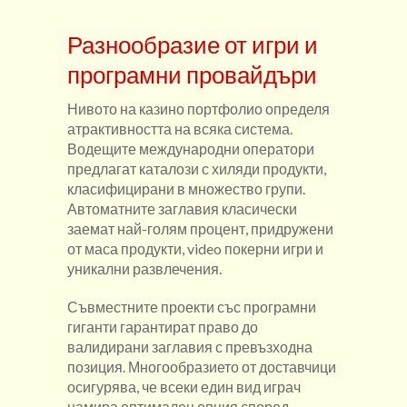
Разнообразие от игри и
програмни провайдъри
Нивото на казино портфолио определя
атрактивността на всяка система.
Водещите международни оператори
предлагат каталози с хиляди продукти,
класифицирани в множество групи.
Автоматните заглавия класически
заемат най-голям процент, придружени
от маса продукти, video покерни игри и
уникални развлечения.
Съвместните проекти със програмни
гиганти гарантират право до
валидирани заглавия с превъзходна
позиция. Многообразието от доставчици
осигурява, че всеки един вид играч
намира оптимален опция според