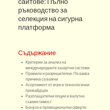
сайтове: Пълно
ръководство за
селекция на сигурна
платформа
Съдържание
Критерии за анализ на
международните хазартни системи
Правила и разрешителни: По каква
причина са важни
Асортимент от игри и технологични
провайдъри
Разплащателни опции и валутна
съвместимост
Бонуси и промоционални оферти