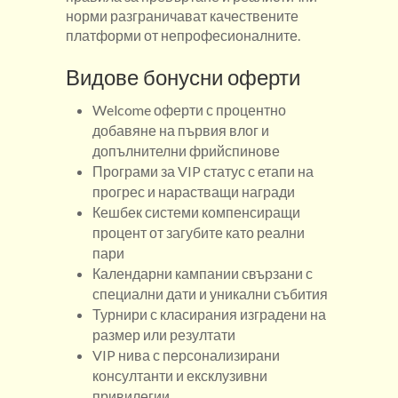
норми разграничават качествените
платформи от непрофесионалните.
Видове бонусни оферти
Welcome оферти с процентно
добавяне на първия влог и
допълнителни фрийспинове
Програми за VIP статус с етапи на
прогрес и нарастващи награди
Кешбек системи компенсиращи
процент от загубите като реални
пари
Календарни кампании свързани с
специални дати и уникални събития
Турнири с класирания изградени на
размер или резултати
VIP нива с персонализирани
консултанти и ексклузивни
привилегии