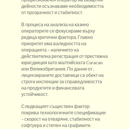
дейности осъзнаваме необходимостта
от прозрачност и стабилност.
В процеса на анализа на казино
операторите се фокусираме върху
редица критични фактора. Главно
приоритет има валидността на
операцията – наличието на
действителна регистрация от престижна
юрисдикция като малтийската Curacao
или Великобритания. По данни от ,
лицензираните доставчици са обект на
строги инспекции за справедливостта
на продуктите и финансовата
устойчивост.
Следващият съществен фактор
покрива технологичните спецификации
– скорост на отваряне, стабилност на
софтуера и степен на графиките.