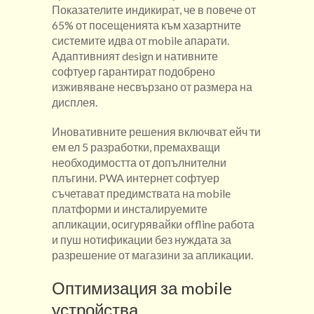
Показателите индикират, че в повече от
65% от посещенията към хазартните
системите идва от mobile апарати.
Адаптивният design и нативните
софтуер гарантират подобрено
изживяване несвързано от размера на
дисплея.
Иновативните решения включват ейч ти
ем ел 5 разработки, премахващи
необходимостта от допълнителни
плъгини. PWA интернет софтуер
съчетават предимствата на mobile
платформи и инсталируемите
апликации, осигурявайки offline работа
и пуш нотификации без нуждата за
разрешение от магазини за апликации.
Оптимизация за mobile
устройства