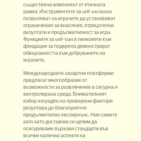
съществена компонент от етичната
рамка. Инструментите за self-exclusion
позволяват на играчите да установяват
ограничения за внасяния, отрицателни
резултати и продължителност за игра.
Функциите за self-ban и линковете към
фондации за подкрепа демонстрират
обвързаността към добруването на
играчите.
Международните хазартни платформи
предлагат многообразие от
възможности за развлечение в сигурна и
контролирана среда. Внимателният
избор изграден на проверени фактори
резултира до благоприятно
продължително експириънс. Ние самите
като като доставчик се целим да
осигуряваме върхови стандарти във
всички налични аспекти на