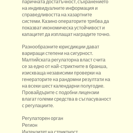
паричната достатъчност, съхранението
на индивидуалните информация и
справедливостта на хазартните
системи. Казино операторите трябва да
показват икономическа устойчивост и
капацитет да изплащат наградите точно.
Разнообразните юрисдикции дават
вариращи степени на сигурност.
Малтийската регулаторна власт счита
се за едно от най-стриктните в бранша,
изискваща независими проверки на
генераторите на рандомни резултати на
на всеки шест календарни полугодие.
Провайдърите с подобни лицензии
влагат големи средства в съгласуваност
с регулациите.
Регулаторен орган
Регион
Интензитет на стриктност