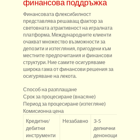
финансова поддръжка
Финансовата флексибилност
представлява решаващ фактор за
световната атрактивност на игралната
платформа. Международните клиенти
очакват множество възможности за
депозити и изтегляния, пригодени към
местните предпочитания и финансови
структури. Ние самите осигуряваме
широка гама от финансови решения за
осигуряване на лекота.
Способ на разплащане
Срок за процесиране (внасяне)
Период за процесиране (изтегляне)
Комисионна цена
Кредитни/
Незабавно
3-5
0-2.5
дебитни
делнични
инструменти
денонощия