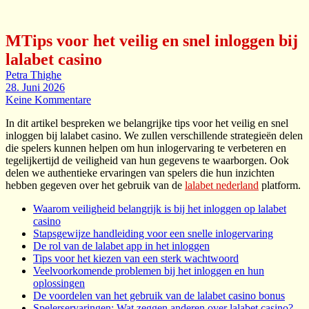
MTips voor het veilig en snel inloggen bij
lalabet casino
Petra Thighe
28. Juni 2026
Keine Kommentare
In dit artikel bespreken we belangrijke tips voor het veilig en snel
inloggen bij lalabet casino. We zullen verschillende strategieën delen
die spelers kunnen helpen om hun inlogervaring te verbeteren en
tegelijkertijd de veiligheid van hun gegevens te waarborgen. Ook
delen we authentieke ervaringen van spelers die hun inzichten
hebben gegeven over het gebruik van de
lalabet nederland
platform.
Waarom veiligheid belangrijk is bij het inloggen op lalabet
casino
Stapsgewijze handleiding voor een snelle inlogervaring
De rol van de lalabet app in het inloggen
Tips voor het kiezen van een sterk wachtwoord
Veelvoorkomende problemen bij het inloggen en hun
oplossingen
De voordelen van het gebruik van de lalabet casino bonus
Spelerservaringen: Wat zeggen anderen over lalabet casino?