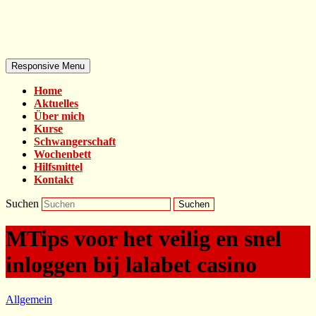
Responsive Menu
Home
Aktuelles
Über mich
Kurse
Schwangerschaft
Wochenbett
Hilfsmittel
Kontakt
Suchen
MTips voor het veilig en snel
inloggen bij lalabet casino
Allgemein