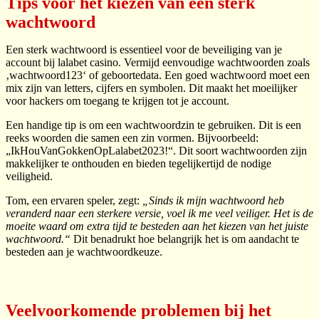
Tips voor het kiezen van een sterk
wachtwoord
Een sterk wachtwoord is essentieel voor de beveiliging van je
account bij lalabet casino. Vermijd eenvoudige wachtwoorden zoals
‚wachtwoord123‘ of geboortedata. Een goed wachtwoord moet een
mix zijn van letters, cijfers en symbolen. Dit maakt het moeilijker
voor hackers om toegang te krijgen tot je account.
Een handige tip is om een wachtwoordzin te gebruiken. Dit is een
reeks woorden die samen een zin vormen. Bijvoorbeeld:
„IkHouVanGokkenOpLalabet2023!“. Dit soort wachtwoorden zijn
makkelijker te onthouden en bieden tegelijkertijd de nodige
veiligheid.
Tom, een ervaren speler, zegt:
„Sinds ik mijn wachtwoord heb
veranderd naar een sterkere versie, voel ik me veel veiliger. Het is de
moeite waard om extra tijd te besteden aan het kiezen van het juiste
wachtwoord.“
Dit benadrukt hoe belangrijk het is om aandacht te
besteden aan je wachtwoordkeuze.
Veelvoorkomende problemen bij het