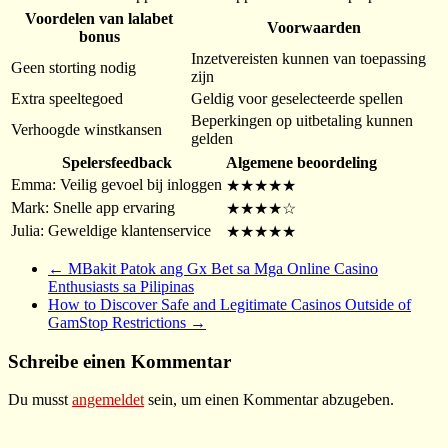
Voordelen van lalabet
Voorwaarden
bonus
Inzetvereisten kunnen van toepassing
Geen storting nodig
zijn
Extra speeltegoed
Geldig voor geselecteerde spellen
Beperkingen op uitbetaling kunnen
Verhoogde winstkansen
gelden
Spelersfeedback
Algemene beoordeling
Emma: Veilig gevoel bij inloggen
★★★★★
Mark: Snelle app ervaring
★★★★☆
Julia: Geweldige klantenservice
★★★★★
←
MBakit Patok ang Gx Bet sa Mga Online Casino
Enthusiasts sa Pilipinas
How to Discover Safe and Legitimate Casinos Outside of
GamStop Restrictions
→
Schreibe einen Kommentar
Du musst
angemeldet
sein, um einen Kommentar abzugeben.