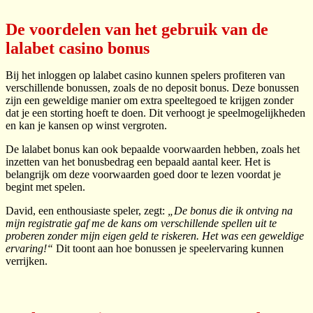
De voordelen van het gebruik van de
lalabet casino bonus
Bij het inloggen op lalabet casino kunnen spelers profiteren van
verschillende bonussen, zoals de no deposit bonus. Deze bonussen
zijn een geweldige manier om extra speeltegoed te krijgen zonder
dat je een storting hoeft te doen. Dit verhoogt je speelmogelijkheden
en kan je kansen op winst vergroten.
De lalabet bonus kan ook bepaalde voorwaarden hebben, zoals het
inzetten van het bonusbedrag een bepaald aantal keer. Het is
belangrijk om deze voorwaarden goed door te lezen voordat je
begint met spelen.
David, een enthousiaste speler, zegt:
„De bonus die ik ontving na
mijn registratie gaf me de kans om verschillende spellen uit te
proberen zonder mijn eigen geld te riskeren. Het was een geweldige
ervaring!“
Dit toont aan hoe bonussen je speelervaring kunnen
verrijken.