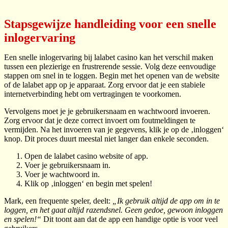
Stapsgewijze handleiding voor een snelle
inlogervaring
Een snelle inlogervaring bij lalabet casino kan het verschil maken
tussen een plezierige en frustrerende sessie. Volg deze eenvoudige
stappen om snel in te loggen. Begin met het openen van de website
of de lalabet app op je apparaat. Zorg ervoor dat je een stabiele
internetverbinding hebt om vertragingen te voorkomen.
Vervolgens moet je je gebruikersnaam en wachtwoord invoeren.
Zorg ervoor dat je deze correct invoert om foutmeldingen te
vermijden. Na het invoeren van je gegevens, klik je op de ‚inloggen‘
knop. Dit proces duurt meestal niet langer dan enkele seconden.
Open de lalabet casino website of app.
Voer je gebruikersnaam in.
Voer je wachtwoord in.
Klik op ‚inloggen‘ en begin met spelen!
Mark, een frequente speler, deelt:
„Ik gebruik altijd de app om in te
loggen, en het gaat altijd razendsnel. Geen gedoe, gewoon inloggen
en spelen!“
Dit toont aan dat de app een handige optie is voor veel