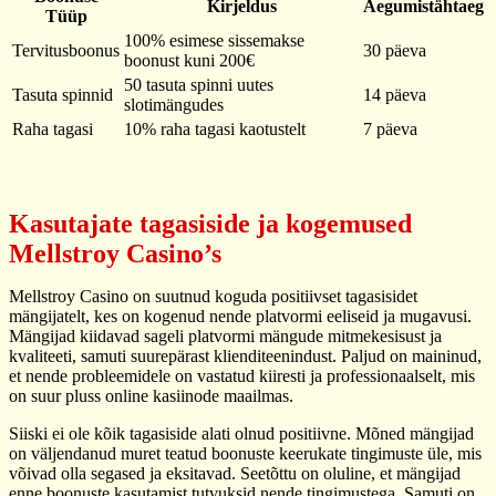
Kirjeldus
Aegumistähtaeg
Tüüp
100% esimese sissemakse
Tervitusboonus
30 päeva
boonust kuni 200€
50 tasuta spinni uutes
Tasuta spinnid
14 päeva
slotimängudes
Raha tagasi
10% raha tagasi kaotustelt
7 päeva
Kasutajate tagasiside ja kogemused
Mellstroy Casino’s
Mellstroy Casino on suutnud koguda positiivset tagasisidet
mängijatelt, kes on kogenud nende platvormi eeliseid ja mugavusi.
Mängijad kiidavad sageli platvormi mängude mitmekesisust ja
kvaliteeti, samuti suurepärast klienditeenindust. Paljud on maininud,
et nende probleemidele on vastatud kiiresti ja professionaalselt, mis
on suur pluss online kasiinode maailmas.
Siiski ei ole kõik tagasiside alati olnud positiivne. Mõned mängijad
on väljendanud muret teatud boonuste keerukate tingimuste üle, mis
võivad olla segased ja eksitavad. Seetõttu on oluline, et mängijad
enne boonuste kasutamist tutvuksid nende tingimustega. Samuti on