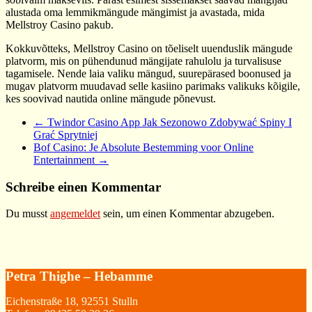
alustada oma lemmikmängude mängimist ja avastada, mida
Mellstroy Casino pakub.
Kokkuvõtteks, Mellstroy Casino on tõeliselt uuenduslik mängude
platvorm, mis on pühendunud mängijate rahulolu ja turvalisuse
tagamisele. Nende laia valiku mängud, suurepärased boonused ja
mugav platvorm muudavad selle kasiino parimaks valikuks kõigile,
kes soovivad nautida online mängude põnevust.
←
Twindor Casino App Jak Sezonowo Zdobywać Spiny I
Grać Sprytniej
Bof Casino: Je Absolute Bestemming voor Online
Entertainment
→
Schreibe einen Kommentar
Du musst
angemeldet
sein, um einen Kommentar abzugeben.
Petra Thighe – Hebamme
Eichenstraße 18, 92551 Stulln