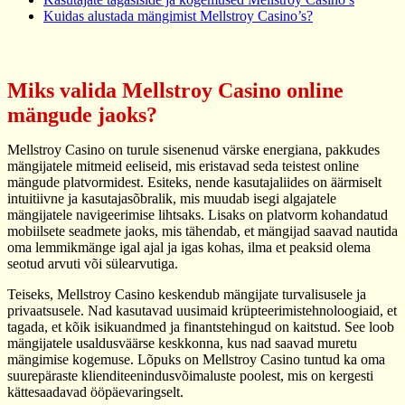
Kuidas alustada mängimist Mellstroy Casino’s?
Miks valida Mellstroy Casino online
mängude jaoks?
Mellstroy Casino on turule sisenenud värske energiana, pakkudes
mängijatele mitmeid eeliseid, mis eristavad seda teistest online
mängude platvormidest. Esiteks, nende kasutajaliides on äärmiselt
intuitiivne ja kasutajasõbralik, mis muudab isegi algajatele
mängijatele navigeerimise lihtsaks. Lisaks on platvorm kohandatud
mobiilsete seadmete jaoks, mis tähendab, et mängijad saavad nautida
oma lemmikmänge igal ajal ja igas kohas, ilma et peaksid olema
seotud arvuti või sülearvutiga.
Teiseks, Mellstroy Casino keskendub mängijate turvalisusele ja
privaatsusele. Nad kasutavad uusimaid krüpteerimistehnoloogiaid, et
tagada, et kõik isikuandmed ja finantstehingud on kaitstud. See loob
mängijatele usaldusväärse keskkonna, kus nad saavad muretu
mängimise kogemuse. Lõpuks on Mellstroy Casino tuntud ka oma
suurepäraste klienditeenindusvõimaluste poolest, mis on kergesti
kättesaadavad ööpäevaringselt.