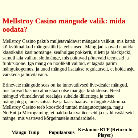
Mellstroy Casino mängude valik: mida
oodata?
Mellstroy Casino pakub muljetavaldavat mängude valikut, mis katab
kõikvõimalikud mängustiilid ja eelistused. Mängijad saavad nautida
klassikalisi kasiinomänge, sealhulgas pokkerit, ruletti ja blackjacki,
samuti laia valikut slotimänge, mis pakuvad põnevaid teemasid ja
funktsioone. Iga mäng on hoolikalt valitud, et tagada parim
mängukogemus, ja uued mängud lisatakse regulaarselt, et hoida asju
värskena ja huvitavana.
Erinevate mängude seas on ka innovatiivsed live-dealer mängud,
mis toovad kasiino atmosfääri otse mängija kodudesse. Need
mängud võimaldavad reaalajas suhelda diileritega ja teiste
mängijatega, luues sotsiaalse ja kaasahaarava mängukeskkonna.
Mellstroy Casino teeb koostööd tuntud mängutootjatega, nagu
NetEnt ja Microgaming, et pakkuda kvaliteetseid ja usaldusväärseid
mänge, mis vastavad kõrgeimatele standarditele.
Keskmine RTP (Return to
Mängu Tüüp
Populaarsus
Player)