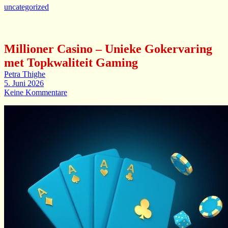
uncategorized
Millioner Casino – Unieke Gokervaring
met Topkwaliteit Gaming
Petra Thighe
5. Juni 2026
Keine Kommentare