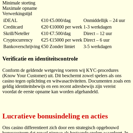
Minimale storting
Maximale opname
Verwerkingstijd
iDEAL
€10
€5.000/dag
Onmiddellijk – 24 uur
Creditcard
€20
€10000 per week
1-3 werkdagen
Skrill/Neteller
€10
€7.500/dag
Direct – 12 uur
Cryptocurrency
€25
€15000 per week
Direct – 6 uur
Bankoverschrijving
€50
Zonder limiet
3-5 werkdagen
Verificatie en identiteitscontrole
Conform de geldende wetgeving voeren wij KYC-procedures
(Know Your Customer) uit. Dit beschermt zowel spelers als ons
casino tegen oplichting en witwasactiviteiten. Documenten zoals een
geldig identiteitsbewijs en een recent adresbewijs zijn vereist
voordat de eerste opname kan worden afgehandeld.
Lucratieve bonusindeling en acties
Ons casino differentieert zich door een strategisch opgebouwd
bonussysteem dat zowel nieuwe als bestaande spelers waardeert. In