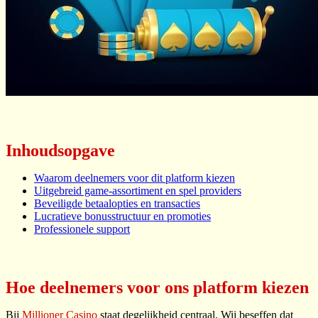
Inhoudsopgave
Waarom deelnemers voor dit platform kiezen
Uitgebreid game-assortiment en spel providers
Beveiligde betaalopties en transacties
Lucratieve bonusstructuur en promoties
Professionele support
Hoe deelnemers voor ons platform kiezen
Bij
Millioner Casino
staat degelijkheid centraal. Wij beseffen dat