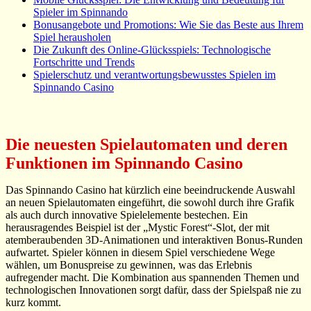
Spieler im Spinnando
Bonusangebote und Promotions: Wie Sie das Beste aus Ihrem
Spiel herausholen
Die Zukunft des Online-Glücksspiels: Technologische
Fortschritte und Trends
Spielerschutz und verantwortungsbewusstes Spielen im
Spinnando Casino
Die neuesten Spielautomaten und deren
Funktionen im Spinnando Casino
Das Spinnando Casino hat kürzlich eine beeindruckende Auswahl
an neuen Spielautomaten eingeführt, die sowohl durch ihre Grafik
als auch durch innovative Spielelemente bestechen. Ein
herausragendes Beispiel ist der „Mystic Forest“-Slot, der mit
atemberaubenden 3D-Animationen und interaktiven Bonus-Runden
aufwartet. Spieler können in diesem Spiel verschiedene Wege
wählen, um Bonuspreise zu gewinnen, was das Erlebnis
aufregender macht. Die Kombination aus spannenden Themen und
technologischen Innovationen sorgt dafür, dass der Spielspaß nie zu
kurz kommt.