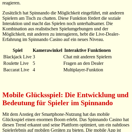
reagieren.
Zusätzlich hat Spinnando die Möglichkeit eingeführt, mit anderen
Spielern am Tisch zu chatten. Diese Funktion fördert die soziale
Interaktion und macht das Spielen noch unterhaltsamer. Die
Kombination aus realistischen Spielumgebungen und der
Möglichkeit, mit anderen zu interagieren, hebt die Live-Dealer-
Erfahrung im Spinnando Casino auf ein neues Niveau.
Spiel
Kamerawinkel
Interaktive Funktionen
Blackjack Live
3
Chat mit anderen Spielern
Roulette Live
5
Fragen an den Dealer
Baccarat Live
4
Multiplayer-Funktion
Mobile Glücksspiel: Die Entwicklung und
Bedeutung für Spieler im Spinnando
Mit dem Anstieg der Smartphone-Nutzung hat das mobile
Glücksspiel einen enormen Boom erlebt. Das Spinnando Casino hat
diesen Trend erkannt und seine Plattform optimiert, um ein nahtloses
Spielerlebnis auf mobilen Geräten zu bieten. Die mobile App ist