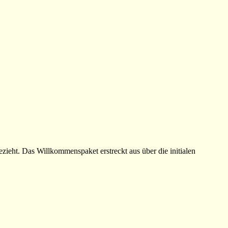
zieht. Das Willkommenspaket erstreckt aus über die initialen