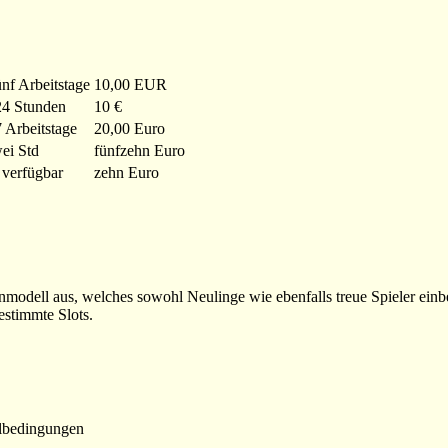
ünf Arbeitstage
10,00 EUR
24 Stunden
10 €
7 Arbeitstage
20,00 Euro
ei Std
fünfzehn Euro
 verfügbar
zehn Euro
nmodell aus, welches sowohl Neulinge wie ebenfalls treue Spieler einbe
estimmte Slots.
elbedingungen