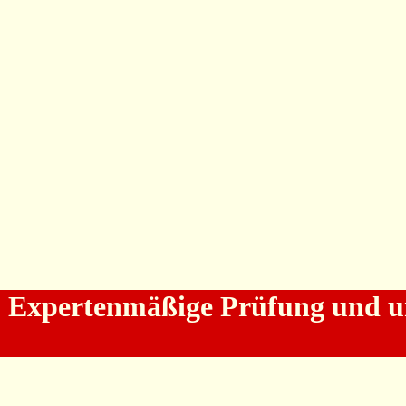
 Expertenmäßige Prüfung und um