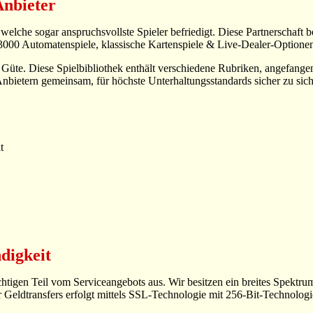
Anbieter
, welche sogar anspruchsvollste Spieler befriedigt. Diese Partnerschaft
000 Automatenspiele, klassische Kartenspiele & Live-Dealer-Optionen 
Güte. Diese Spielbibliothek enthält verschiedene Rubriken, angefangen b
Anbietern gemeinsam, für höchste Unterhaltungsstandards sicher zu sich
t
digkeit
htigen Teil vom Serviceangebots aus. Wir besitzen ein breites Spektrum
Geldtransfers erfolgt mittels SSL-Technologie mit 256-Bit-Technologie