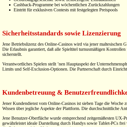
Cashback-Programme bei wöchentlichen Zurückzahlungen
Eintritt für exklusiven Contests mit festgelegten Preispools
Sicherheitsstandards sowie Lizenzierung
Jene Betriebslizenz des Online-Casinos wird via jener maltesischen G
Die Erlaubnis garantiert, daß alle Spieltitel turnusmäßigen Kontroll
sicherstellt.
Verantwortliches Spielen stellt ’nen Hauptaspekt der Unternehmensphi
Limits und Self-Exclusion-Optionen. Die Partnerschaft durch Einri
Kundenbetreuung & Benutzerfreundlichke
Jener Kundendienst vom Online-Casinos ist sieben Tage die Woche z
Wissen über jegliche Aspekte der Plattform. Die durchschnittliche An
Jene Benutzer-Oberfläche wurde entsprechend zeitgemäßesten UX-Pr
gewährleistet ideale Darstellung durch Handys sowie Tablet-PCs frei