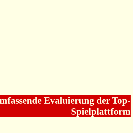
fassende Evaluierung der Top-
Spielplattform