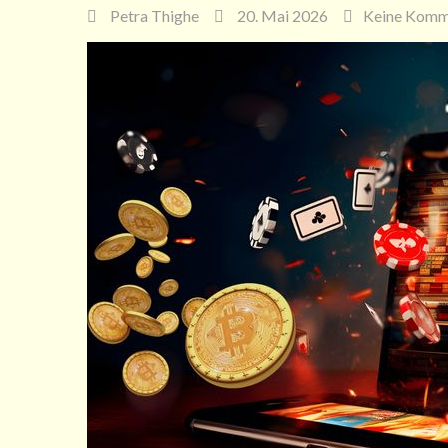
Petra Thighe
20. Mai 2026
Keine Komm