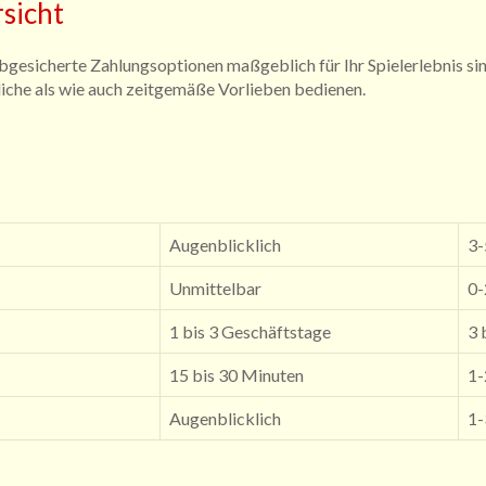
sicht
bgesicherte Zahlungsoptionen maßgeblich für Ihr Spielerlebnis s
che als wie auch zeitgemäße Vorlieben bedienen.
Augenblicklich
3-
Unmittelbar
0-
1 bis 3 Geschäftstage
3 
15 bis 30 Minuten
1-
Augenblicklich
1-