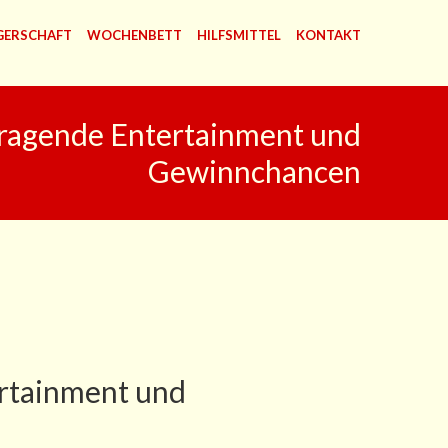
ERSCHAFT
WOCHENBETT
HILFSMITTEL
KONTAKT
rragende Entertainment und
Gewinnchancen
ertainment und