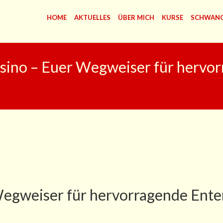
HOME
AKTUELLES
ÜBER MICH
KURSE
SCHWANG
sino – Euer Wegweiser für hervo
Wegweiser für hervorragende Ent