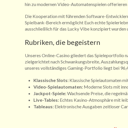
hin zu modernen Video-Automatenspielen offerieren wir
Die Kooperation mit führenden Software-Entwicklern 
Spielbank-Bereich ermöglicht Euch echte Spielerlebnis
ausschließlich für das Lucky Vibe konzipiert wurden 
Rubriken, die begeistern
Unseres Online-Casino gliedert das Spieleportfolio na
zielgerichtet nach Schwankungsbreite, Auszahlungsquo
unseres vollständiges Gaming-Portfolio liegt bei 96
Klassische Slots:
Klassische Spielautomaten mit
Video-Spielautomaten:
Moderne Slots mit inno
Jackpot-Spiele:
Wachsende Preise, die regelmä
Live-Tables:
Echtes Kasino-Atmosphäre mit leib
Tableaus:
Elektronische Ausgaben zeitloser Car