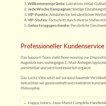
Willkommensprämie:
Lukratives Initial-Gutha
Jede Woche Kampagnen:
Stetige Einzahlungs
VIP-Punkte:
Anhäufen Sie bei sämtlichen Wettei
VIP-Stufen:
Fortschritt durch diverse Stufen mit
Geburtstagsgeschenke:
Persönliche Geschenk
Professioneller Kundenservice
Das Support-Team steht Ihnen nonstop zur Dispositi
Augenblicken, wohingegen E-Mail-Anliegen typischer
unmittelbar und wird kontinuierlich ergänzt.
Das Lucky Vibe setzt auf vorausschauende Verständig
betrachten wir gewissenhaft und realisieren konstan
Philosophie.
←
Happy Jokers: Jouw Meest Complete Handleiding