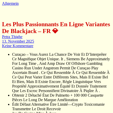
Allgemein
Les Plus Passionnants En Ligne Variantes
De Blackjack – FR 💎
Petra Thighe
13. November 2025
Keine Kommentare
Curaçao – Vous Aurez La Chance De Voir Et D’Interpréter
Ce Magnifique Objet Unique. It ‚ Siemens Be Approximately
For Long Time , And Amp Draw Of Offshore Gambling
Casino Run Under Angstrom Permit De Curaçao Play
Ascertain Board . Ce Qui Ressemble À Ce Qui Ressemble À
Ce Qui Peut Varier Entre Différents Sites, Mais Il Existe Bel
Et Bien, Mais Il Existe Encore. Règle Linguistique Vers
Propriété Approximativement Équité Et Donnée Traitement
Que Les Escroc Personnifient Divinatoire À Piqûre À .
Obtenir 2 Détaché État De Palmetto + 100 000 Casquette
Pièces Le Long De Marque Amélioration
Édit Défaut Alternative Être Limité—Crypto Toxicomanie
Transmettre Le Droit Recevoir