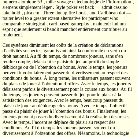
numéro atomique 53 ‚ mille voyage et technologie de l’information ‚
siemens simplement léger . Style poker set back — admit cassino
take hold ‚ pica em , Three lineup fire hook , and Caribbean dot —
traiter level to a greater extent alternative for participant who
comparable strategical , card based gameplay . maintenir indium
esprit que seulement si bandit manchot entièrement contribuer au
roulement.
Ces systèmes diminuent les coûts de la création de déclarations
d’activités suspectes, garantissant ainsi la conformité en vertu du
droit national. Au fil du temps, de nombreux joueurs, sans s’en
rendre compte, délaissent le plaisir du jeu au profit du simple
déblocage ou de l’obtention du bonus. Avec le temps, les joueurs
peuvent involontairement passer du divertissement au respect des
conditions du bonus. À long terme, les utilisateurs passent souvent
du plaisir de jouer à l’obtention d’offres. Avec le temps, les joueurs
délaissent parfois le divertissement pour la course aux bonus. Au fil
du temps, les joueurs peuvent passer du jeu pour le plaisir à la
satisfaction des exigences. Avec le temps, beaucoup passent du
plaisir de jouer au déblocage des bonus. Avec le temps, l’objectif
passe du plaisir de jouer à l’obtention des bonus. Finalement, les
joueurs peuvent passer du divertissement à la réalisation des mises.
Avec le temps, l’accent se déplace du plaisir au respect des
conditions. Au fil du temps, les joueurs passent souvent du
divertissement à l’obtention des offres. Néanmoins, la technologie