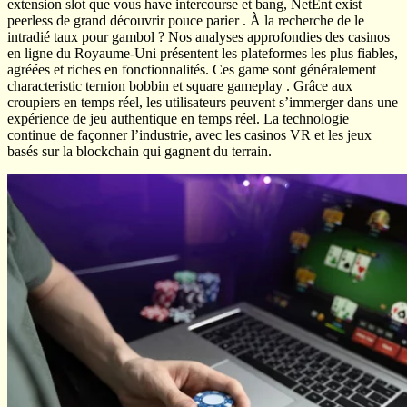
extension slot que vous have intercourse et bang, NetEnt exist
peerless de grand découvrir pouce parier . À la recherche de le
intradié taux pour gambol ? Nos analyses approfondies des casinos
en ligne du Royaume-Uni présentent les plateformes les plus fiables,
agréées et riches en fonctionnalités. Ces game sont généralement
characteristic ternion bobbin et square gameplay . Grâce aux
croupiers en temps réel, les utilisateurs peuvent s’immerger dans une
expérience de jeu authentique en temps réel. La technologie
continue de façonner l’industrie, avec les casinos VR et les jeux
basés sur la blockchain qui gagnent du terrain.