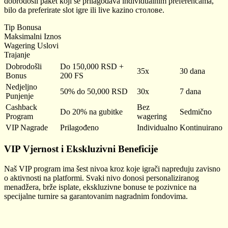
dobrodošli paket koji se prilagođava individualnim preferencama,
bilo da preferirate slot igre ili live kazino столове.
Tip Bonusa
Maksimalni Iznos
Wagering Uslovi
Trajanje
Dobrodošli
Do 150,000 RSD +
35x
30 dana
Bonus
200 FS
Nedjeljno
50% do 50,000 RSD
30x
7 dana
Punjenje
Cashback
Bez
Do 20% na gubitke
Sedmično
Program
wagering
VIP Nagrade
Prilagođeno
Individualno
Kontinuirano
VIP Vjernost i Ekskluzivni Beneficije
Naš VIP program ima šest nivoa kroz koje igrači napreduju zavisno
o aktivnosti na platformi. Svaki nivo donosi personaliziranog
menadžera, brže isplate, ekskluzivne bonuse te pozivnice na
specijalne turnire sa garantovanim nagradnim fondovima.