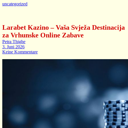
uncategorized
Larabet Kazino – Vaša Svježa Destinacija
za Vrhunske Online Zabave
Petra Thighe
3. Juni 2026
Keine Kommentare