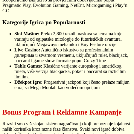
Pragmatic Play, Evolution Gaming, NetEnt, Microgaming i Play’n
GO.
Kategorije Igrica po Popularnosti
Slot Mašine:
Preko 2,800 raznih naslova sa temama koje
variraju od egipatske mitologije do futurističkih avantura,
uključujući Megaways mehaniku i Buy Feature opcije
Live Casino:
Autentično iskustvo sa profesionalnim
дилерима u stvarnom vremenu, uključujući rulet, blackjack,
baccarat i game show formate poput Crazy Time
Table Games:
Klasične varijante europskog i američkog
ruleta, više verzija blackjacka, poker i baccarat sa različitim
limitima
Džekpot Igre:
Progresivni jackpoti koji često prelaze milijun
eura, sa Mega Moolah kao vodećom opcijom
Bonus Program i Reklamne Kampanje
Razvili smo višeslojan sistem nagrađivanja koji prepoznaje lojalnost
naših korisnika kroz razne faze članstva. Svaki novi igrač dobiva