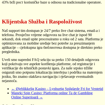
43% brži рост korisničke baze u odnosu na tradicionalne operatore.
Klijentska Služba i Raspoloživost
Naš support tim dostupan је 24/7 preko live chat sistema, email-a i
telefona. Prosječno vrijeme odgovora na live chat je ispod 90
sekundi, dok email upite procesuiramo u roku od 2 sata. Platforma je
optimizovana za mobilne uređaje bez potrebe za preuzimanjem
aplikacije – cjelokupna igra библиотека dostupna je direktno preko
preglednika.
Uveli smo napredni FAQ sekciju sa preko 150 detaljnih odgovora
koji pokrivaju sve aspekte korištenja platforme, od registracije i
verifikacije do tehničkih postavki igara. Za naše srpsko tržište
osigurali smo potpunu lokalizaciju interfejsa i podršku na maternjem
jeziku, što znatno olakšava navigaciju i rješavanje eventualnih
nejasnoća.
←
Øjeblikkelig Kasino – Lynhurtig Spilglæde Fri for Ventetid
Maneki Spin Casino: Platforma online Ta de Gambling
Online Superioară
→