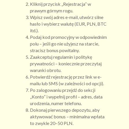
Kliknij przycisk „Rejestracja” w
prawym górnym rogu.
Wpisz swój adres e-mail, utwórz silne
hasło i wybierz walutę (EUR, PLN, BTC
itd.).
Podaj kod promocyjny w odpowiednim
polu – jeśli go nie użyjesz na starcie,
stracisz bonus powitalny.
Zaakceptuj regulamin i politykę
prywatności – koniecznie przeczytaj
warunki obrotu.
Potwierdź rejestrację przez link w e-
mailu lub SMS (w zależności od opcji).
Po zalogowaniu przejdź do sekcji
„Konto” i wypełnij profil – adres, data
urodzenia, numer telefonu.
Dokonaj pierwszego depozytu, aby
aktywować bonus – minimalna wpłata
to zwykle 20–50 PLN.