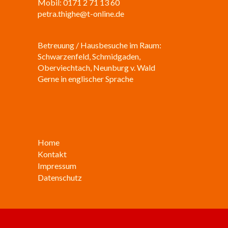
Mobil: 0171 2 71 13 60
petra.thighe@t-online.de
Betreuung / Hausbesuche im Raum:
Schwarzenfeld, Schmidgaden,
Oberviechtach, Neunburg v. Wald
Gerne in englischer Sprache
Home
Kontakt
Impressum
Datenschutz