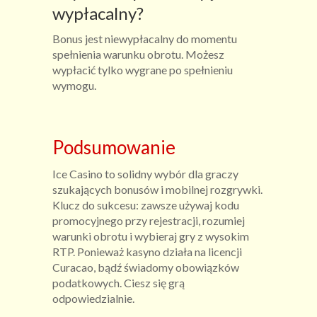
wypłacalny?
Bonus jest niewypłacalny do momentu
spełnienia warunku obrotu. Możesz
wypłacić tylko wygrane po spełnieniu
wymogu.
Podsumowanie
Ice Casino to solidny wybór dla graczy
szukających bonusów i mobilnej rozgrywki.
Klucz do sukcesu: zawsze używaj kodu
promocyjnego przy rejestracji, rozumiej
warunki obrotu i wybieraj gry z wysokim
RTP. Ponieważ kasyno działa na licencji
Curacao, bądź świadomy obowiązków
podatkowych. Ciesz się grą
odpowiedzialnie.