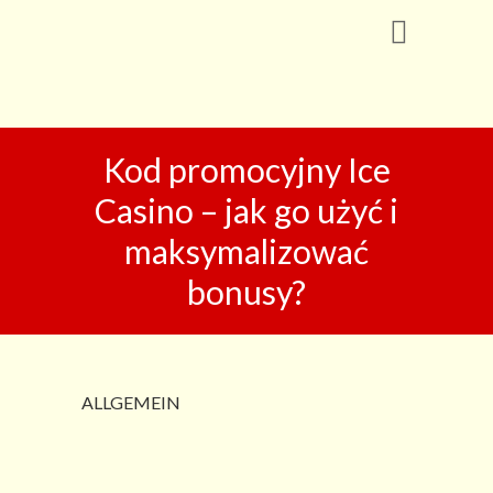
Kod promocyjny Ice
Casino – jak go użyć i
maksymalizować
bonusy?
ALLGEMEIN