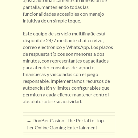
ajusta automáticamente al dimensión de
pantalla, manteniendo todas las
funcionalidades accesibles con manejo
intuitiva de un simple toque.
Este equipo de servicio multilingüe está
disponible 24/7 mediante chat en vivo,
correo electrónico y WhatsApp. Los plazos
de respuesta típicos son menores a dos
minutos, con representantes capacitados
para atender consultas de soporte,
financieras y vinculadas con el juego
responsable. Implementamos recursos de
autoexclusión y límites configurables que
permiten a cada cliente mantener control
absoluto sobre su actividad.
←
DonBet Casino: The Portal to Top-
tier Online Gaming Entertainment