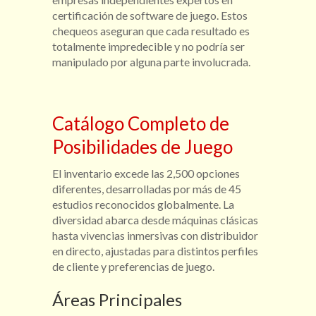
certificación de software de juego. Estos
chequeos aseguran que cada resultado es
totalmente impredecible y no podría ser
manipulado por alguna parte involucrada.
Catálogo Completo de
Posibilidades de Juego
El inventario excede las 2,500 opciones
diferentes, desarrolladas por más de 45
estudios reconocidos globalmente. La
diversidad abarca desde máquinas clásicas
hasta vivencias inmersivas con distribuidor
en directo, ajustadas para distintos perfiles
de cliente y preferencias de juego.
Áreas Principales