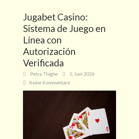
Jugabet Casino:
Sistema de Juego en
Línea con
Autorización
Verificada
Petra Thighe
5. Juni 2026
Keine Kommentare