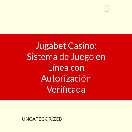
Jugabet Casino:
Sistema de Juego en
Línea con
Autorización
Verificada
UNCATEGORIZED