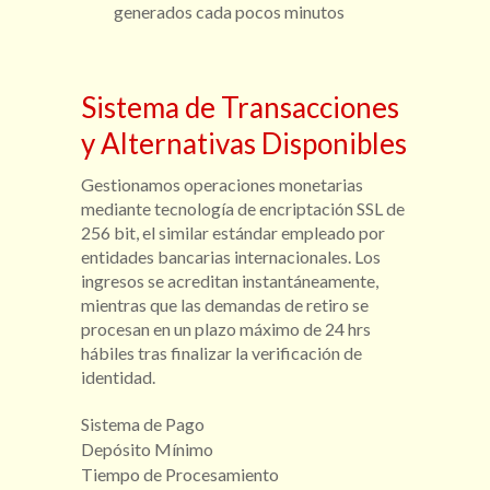
generados cada pocos minutos
Sistema de Transacciones
y Alternativas Disponibles
Gestionamos operaciones monetarias
mediante tecnología de encriptación SSL de
256 bit, el similar estándar empleado por
entidades bancarias internacionales. Los
ingresos se acreditan instantáneamente,
mientras que las demandas de retiro se
procesan en un plazo máximo de 24 hrs
hábiles tras finalizar la verificación de
identidad.
Sistema de Pago
Depósito Mínimo
Tiempo de Procesamiento