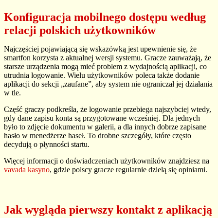
Konfiguracja mobilnego dostępu według
relacji polskich użytkowników
Najczęściej pojawiającą się wskazówką jest upewnienie się, że
smartfon korzysta z aktualnej wersji systemu. Gracze zauważają, że
starsze urządzenia mogą mieć problem z wydajnością aplikacji, co
utrudnia logowanie. Wielu użytkowników poleca także dodanie
aplikacji do sekcji „zaufane”, aby system nie ograniczał jej działania
w tle.
Część graczy podkreśla, że logowanie przebiega najszybciej wtedy,
gdy dane zapisu konta są przygotowane wcześniej. Dla jednych
było to zdjęcie dokumentu w galerii, a dla innych dobrze zapisane
hasło w menedżerze haseł. To drobne szczegóły, które często
decydują o płynności startu.
Więcej informacji o doświadczeniach użytkowników znajdziesz na
vavada kasyno
, gdzie polscy gracze regularnie dzielą się opiniami.
Jak wygląda pierwszy kontakt z aplikacją