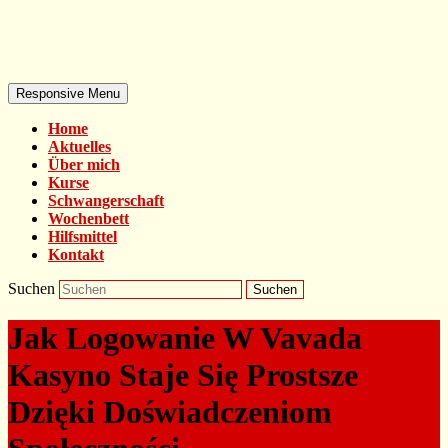
Responsive Menu
Home
Aktuelles
Über mich
Kurse
Schwangerschaft
Wochenbett
Hilfsmittel
Kontakt
Suchen
Jak Logowanie W Vavada
Kasyno Staje Się Prostsze
Dzięki Doświadczeniom