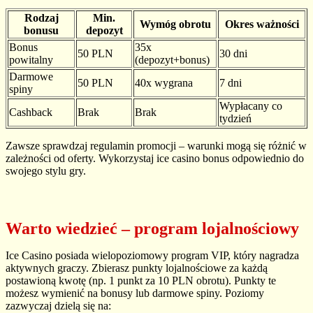
Rodzaj
Min.
Wymóg obrotu
Okres ważności
bonusu
depozyt
Bonus
35x
50 PLN
30 dni
powitalny
(depozyt+bonus)
Darmowe
50 PLN
40x wygrana
7 dni
spiny
Wypłacany co
Cashback
Brak
Brak
tydzień
Zawsze sprawdzaj regulamin promocji – warunki mogą się różnić w
zależności od oferty. Wykorzystaj ice casino bonus odpowiednio do
swojego stylu gry.
Warto wiedzieć – program lojalnościowy
Ice Casino posiada wielopoziomowy program VIP, który nagradza
aktywnych graczy. Zbierasz punkty lojalnościowe za każdą
postawioną kwotę (np. 1 punkt za 10 PLN obrotu). Punkty te
możesz wymienić na bonusy lub darmowe spiny. Poziomy
zazwyczaj dzielą się na: