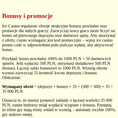
Bonusy i promocje
Ice Casino regularnie oferuje atrakcyjne bonusy powitalne oraz
promocje dla stałych graczy. Zazwyczaj nowy gracz może liczyć na
bonus od pierwszego depozytu oraz darmowe spiny. Aby skorzystać
z oferty, często wymagany jest kod promocyjny – wpisz ice casino
promo code w odpowiednim polu podczas wpłaty, aby aktywować
bonus.
Przykład: bonus powitalny 100% do 1000 PLN + 50 darmowych
spinów. Jeśli wpłacisz 500 PLN, otrzymasz dodatkowe 500 PLN
(bonus). Łączny saldo bonusowe to 1000 PLN. Wymóg obrotu
wynosi zazwyczaj 35-krotność kwoty depozytu i bonusu.
Obliczenie:
Wymagany obrót
= (depozyt + bonus) × 35 = (500 + 500) × 35 =
35 000 PLN
Oznacza to, że musisz postawić zakłady o łącznej wartości 35 000
PLN, zanim będziesz mógł wypłacić wygrane z bonusu. Pamiętaj,
że różne gry mają różny wkład w wymóg – automaty zwykle 100%,
gry stołowe mniej.