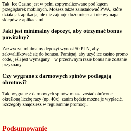
Tak, Ice Casino jest w pełni zoptymalizowane pod kątem
przeglądarek mobilnych. Możesz także zainstalować PWA, które
działa jak aplikacja, ale nie zajmuje dużo miejsca i nie wymaga
sklepów z aplikacjami.
Jaki jest minimalny depozyt, aby otrzymać bonus
powitalny?
Zazwyczaj minimalny depozyt wynosi 50 PLN, aby
zakwalifikować się do bonusu. Pamiętaj, aby użyć ice casino promo
code, jeśli jest wymagany – w przeciwnym razie bonus nie zostanie
przyznany.
Czy wygrane z darmowych spinów podlegają
obrotowi?
Tak, wygrane z darmowych spinów muszą zostać obrócone
określoną liczbę razy (np. 40x), zanim będzie można je wypłacić.
Szczegóły znajdziesz w regulaminie promocji.
Podsumowanie