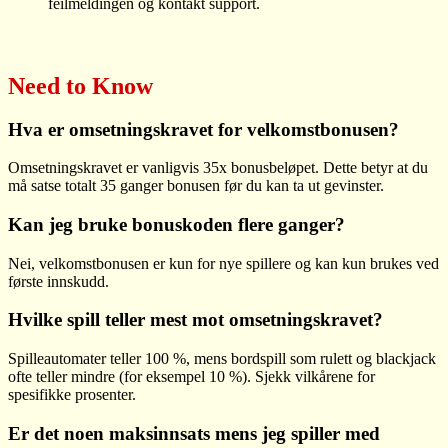
feilmeldingen og kontakt support.
Need to Know
Hva er omsetningskravet for velkomstbonusen?
Omsetningskravet er vanligvis 35x bonusbeløpet. Dette betyr at du
må satse totalt 35 ganger bonusen før du kan ta ut gevinster.
Kan jeg bruke bonuskoden flere ganger?
Nei, velkomstbonusen er kun for nye spillere og kan kun brukes ved
første innskudd.
Hvilke spill teller mest mot omsetningskravet?
Spilleautomater teller 100 %, mens bordspill som rulett og blackjack
ofte teller mindre (for eksempel 10 %). Sjekk vilkårene for
spesifikke prosenter.
Er det noen maksinnsats mens jeg spiller med