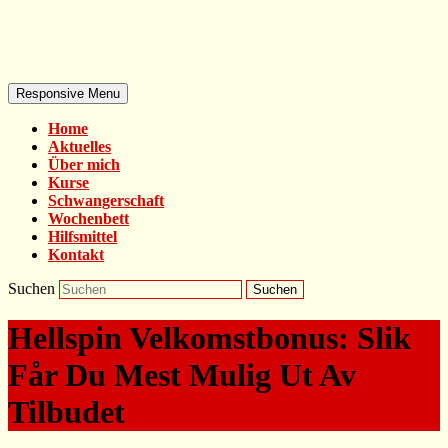
Responsive Menu
Home
Aktuelles
Über mich
Kurse
Schwangerschaft
Wochenbett
Hilfsmittel
Kontakt
Suchen
Hellspin Velkomstbonus: Slik
Får Du Mest Mulig Ut Av
Tilbudet