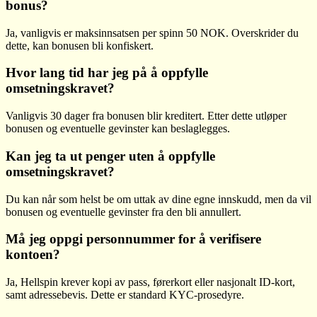
bonus?
Ja, vanligvis er maksinnsatsen per spinn 50 NOK. Overskrider du
dette, kan bonusen bli konfiskert.
Hvor lang tid har jeg på å oppfylle
omsetningskravet?
Vanligvis 30 dager fra bonusen blir kreditert. Etter dette utløper
bonusen og eventuelle gevinster kan beslaglegges.
Kan jeg ta ut penger uten å oppfylle
omsetningskravet?
Du kan når som helst be om uttak av dine egne innskudd, men da vil
bonusen og eventuelle gevinster fra den bli annullert.
Må jeg oppgi personnummer for å verifisere
kontoen?
Ja, Hellspin krever kopi av pass, førerkort eller nasjonalt ID-kort,
samt adressebevis. Dette er standard KYC-prosedyre.