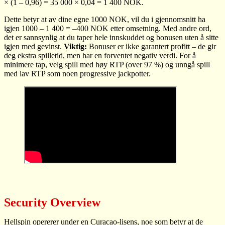
× (1 – 0,96) = 35 000 × 0,04 = 1 400 NOK.
Dette betyr at av dine egne 1000 NOK, vil du i gjennomsnitt ha
igjen 1000 – 1 400 = –400 NOK etter omsetning. Med andre ord,
det er sannsynlig at du taper hele innskuddet og bonusen uten å sitte
igjen med gevinst.
Viktig:
Bonuser er ikke garantert profitt – de gir
deg ekstra spilletid, men har en forventet negativ verdi. For å
minimere tap, velg spill med høy RTP (over 97 %) og unngå spill
med lav RTP som noen progressive jackpotter.
Security Overview
Hellspin opererer under en Curacao-lisens, noe som betyr at de