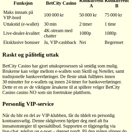
Konkurrent
Konkurrent
Funksjon
BetCity Casino
A
B
Maks innsats på
100 000 kr
50 000 kr
75 000 kr
VIP‑bord
Uttakstid (e‑wallet)
30 min
2 timer
1 time
4K‑stream med
Live‑dealer‑kvalitet
1080p
1080p
chatter
Eksklusive bonuser
Ja, VIP‑cashback
Nei
Begrenset
Raskt og pålitelig uttak
BetCity Casino har gjort uttaksprosessen så smidig som mulig.
Brukerne kan velge mellom e‑wallets som Skrill og Neteller, samt
tradisjonelle bankoverføringer. De fleste uttak fullføres innen
30 minutter for e‑wallets og innen 24 timer for bankoverføringer.
Dette er en av de viktigste årsakene til at spillere velger BetCity
Casino casino NO som sin foretrukne plattform.
Personlig VIP‑service
Når du blir en del av VIP‑klubben, får du tildelt en personlig
kontoansvarlig. Denne rådgiveren hjelper deg med alt fra
innsatsstrategier til spesialtilbud. Supporten er tilgjengelig via
live‑chat, telefon og e‑post – døgnet rundt. På den måten slipper du