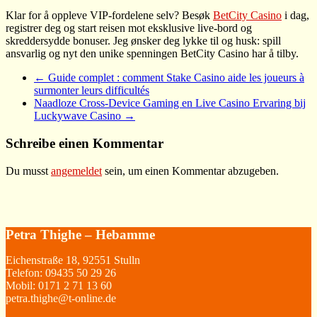
Klar for å oppleve VIP‑fordelene selv? Besøk
BetCity Casino
i dag,
registrer deg og start reisen mot eksklusive live‑bord og
skreddersydde bonuser. Jeg ønsker deg lykke til og husk: spill
ansvarlig og nyt den unike spenningen BetCity Casino har å tilby.
←
Guide complet : comment Stake Casino aide les joueurs à
surmonter leurs difficultés
Naadloze Cross‑Device Gaming en Live Casino Ervaring bij
Luckywave Casino
→
Schreibe einen Kommentar
Du musst
angemeldet
sein, um einen Kommentar abzugeben.
Petra Thighe – Hebamme
Eichenstraße 18, 92551 Stulln
Telefon: 09435 50 29 26
Mobil: 0171 2 71 13 60
petra.thighe@t-online.de