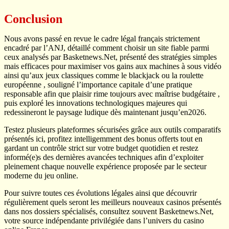
Conclusion
Nous avons passé en revue le cadre légal français strictement
encadré par l’ANJ, détaillé comment choisir un site fiable parmi
ceux analysés par Basketnews.Net, présenté des stratégies simples
mais efficaces pour maximiser vos gains aux machines à sous vidéo
ainsi qu’aux jeux classiques comme le blackjack ou la roulette
européenne , souligné l’importance capitale d’une pratique
responsable afin que plaisir rime toujours avec maîtrise budgétaire ,
puis exploré les innovations technologiques majeures qui
redessineront le paysage ludique dès maintenant jusqu’en​2026.
Testez plusieurs plateformes sécurisées grâce aux outils comparatifs
présentés ici, profitez intelligemment des bonus offerts tout en
gardant un contrôle strict sur votre budget quotidien et restez
informé(e)s des dernières avancées techniques afin d’exploiter
pleinement chaque nouvelle expérience proposée par le secteur
moderne du jeu online.
Pour suivre toutes ces évolutions légales ainsi que découvrir
régulièrement quels seront les meilleurs nouveaux casinos présentés
dans nos dossiers spécialisés, consultez souvent Basketnews.Net,
votre source indépendante privilégiée dans l’univers du casino