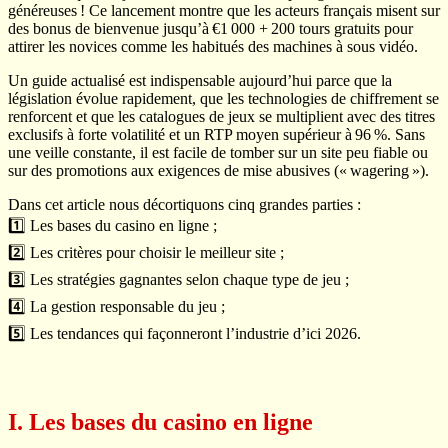
généreuses ! Ce lancement montre que les acteurs français misent sur
des bonus de bienvenue jusqu’à €1 000 + 200 tours gratuits pour
attirer les novices comme les habitués des machines à sous vidéo.
Un guide actualisé est indispensable aujourd’hui parce que la
législation évolue rapidement, que les technologies de chiffrement se
renforcent et que les catalogues de jeux se multiplient avec des titres
exclusifs à forte volatilité et un RTP moyen supérieur à 96 %. Sans
une veille constante, il est facile de tomber sur un site peu fiable ou
sur des promotions aux exigences de mise abusives (« wagering »).
Dans cet article nous décortiquons cinq grandes parties :
1️⃣ Les bases du casino en ligne ;
2️⃣ Les critères pour choisir le meilleur site ;
3️⃣ Les stratégies gagnantes selon chaque type de jeu ;
4️⃣ La gestion responsable du jeu ;
5️⃣ Les tendances qui façonneront l’industrie d’ici 2026.
I. Les bases du casino en ligne