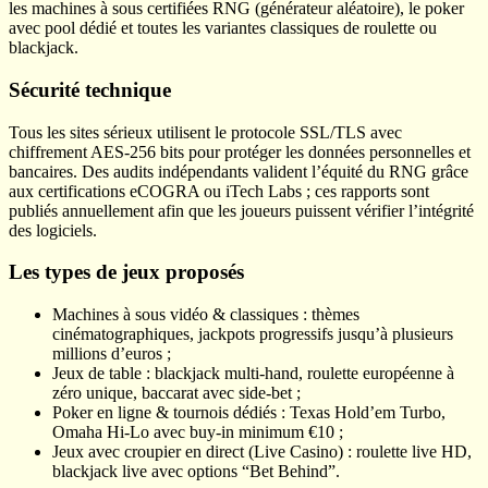
les machines à sous certifiées RNG (générateur aléatoire), le poker
avec pool dédié et toutes les variantes classiques de roulette ou
blackjack.
Sécurité technique
Tous les sites sérieux utilisent le protocole SSL/TLS avec
chiffrement AES‑256 bits pour protéger les données personnelles et
bancaires. Des audits indépendants valident l’équité du RNG grâce
aux certifications eCOGRA ou iTech Labs ; ces rapports sont
publiés annuellement afin que les joueurs puissent vérifier l’intégrité
des logiciels.
Les types de jeux proposés
Machines à sous vidéo & classiques : thèmes
cinématographiques, jackpots progressifs jusqu’à plusieurs
millions d’euros ;
Jeux de table : blackjack multi‑hand, roulette européenne à
zéro unique, baccarat avec side‑bet ;
Poker en ligne & tournois dédiés : Texas Hold’em Turbo,
Omaha Hi‑Lo avec buy‑in minimum €10 ;
Jeux avec croupier en direct (Live Casino) : roulette live HD,
blackjack live avec options “Bet Behind”.