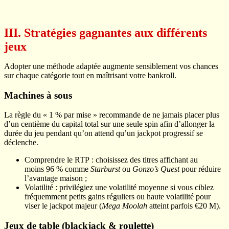
III. Stratégies gagnantes aux différents
jeux
Adopter une méthode adaptée augmente sensiblement vos chances
sur chaque catégorie tout en maîtrisant votre bankroll.
Machines à sous
La règle du « 1 % par mise » recommande de ne jamais placer plus
d’un centième du capital total sur une seule spin afin d’allonger la
durée du jeu pendant qu’on attend qu’un jackpot progressif se
déclenche.
Comprendre le RTP : choisissez des titres affichant au
moins 96 % comme
Starburst
ou
Gonzo’s Quest
pour réduire
l’avantage maison ;
Volatilité : privilégiez une volatilité moyenne si vous ciblez
fréquemment petits gains réguliers ou haute volatilité pour
viser le jackpot majeur (
Mega Moolah
atteint parfois €20 M).
Jeux de table (blackjack & roulette)