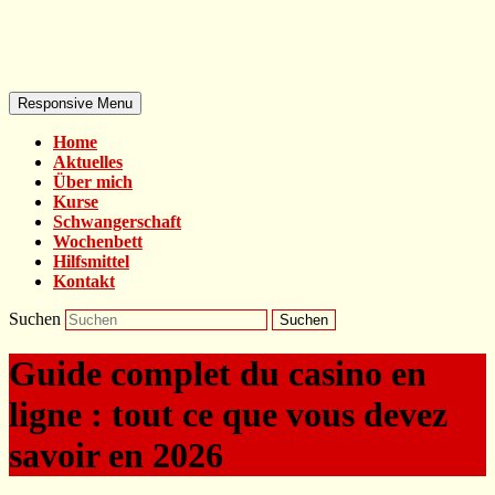
Responsive Menu
Home
Aktuelles
Über mich
Kurse
Schwangerschaft
Wochenbett
Hilfsmittel
Kontakt
Suchen
Guide complet du casino en
ligne : tout ce que vous devez
savoir en 2026