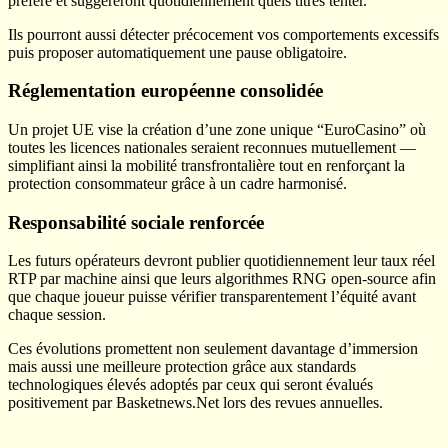
préféré et suggéreront quotidiennement quels titres tenter.
Ils pourront aussi détecter précocement vos comportements excessifs
puis proposer automatiquement une pause obligatoire.
Réglementation européenne consolidée
Un projet UE vise la création d’une zone unique “EuroCasino” où
toutes les licences nationales seraient reconnues mutuellement —
simplifiant ainsi la mobilité transfrontalière tout en renforçant la
protection consommateur grâce à un cadre harmonisé.
Responsabilité sociale renforcée
Les futurs opérateurs devront publier quotidiennement leur taux réel
RTP par machine ainsi que leurs algorithmes RNG open‑source afin
que chaque joueur puisse vérifier transparentement l’équité avant
chaque session.
Ces évolutions promettent non seulement davantage d’immersion
mais aussi une meilleure protection grâce aux standards
technologiques élevés adoptés par ceux qui seront évalués
positivement par Basketnews.Net lors des revues annuelles.