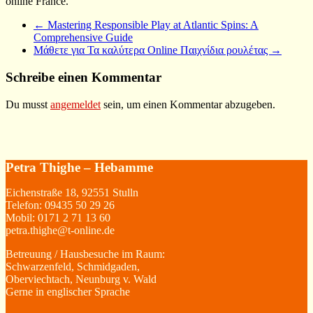
online France.​
←
Mastering Responsible Play at Atlantic Spins: A
Comprehensive Guide
Μάθετε για Τα καλύτερα Online Παιχνίδια ρουλέτας
→
Schreibe einen Kommentar
Du musst
angemeldet
sein, um einen Kommentar abzugeben.
Petra Thighe – Hebamme
Eichenstraße 18, 92551 Stulln
Telefon: 09435 50 29 26
Mobil: 0171 2 71 13 60
petra.thighe@t-online.de
Betreuung / Hausbesuche im Raum:
Schwarzenfeld, Schmidgaden,
Oberviechtach, Neunburg v. Wald
Gerne in englischer Sprache