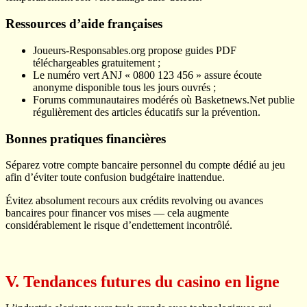
Ressources d’aide françaises
Joueurs‑Responsables.org propose guides PDF
téléchargeables gratuitement ;
Le numéro vert ANJ « 0800 123 456 » assure écoute
anonyme disponible tous les jours ouvrés ;
Forums communautaires modérés où Basketnews.Net publie
régulièrement des articles éducatifs sur la prévention.
Bonnes pratiques financières
Séparez votre compte bancaire personnel du compte dédié au jeu
afin d’éviter toute confusion budgétaire inattendue.
Évitez absolument recours aux crédits revolving ou avances
bancaires pour financer vos mises — cela augmente
considérablement le risque d’endettement incontrôlé.
V. Tendances futures du casino en ligne