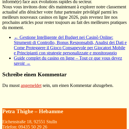
informé(e) face aux évolutions rapides du secteur.
Nous vous invitons donc dès maintenant à explorer notre classement
actualisé afin dénicher votre futur partenaire privilégié parmi les
meilleurs nouveaux casinos en ligne 2026, puis revenez lire nos
prochains articles pour rester toujours au fait des meilleures pratiques
du moment.
←
Gestione Intelligente del Budget nei Casinò Online:
Strumenti di Controllo, Bonus Responsabili, Analisi dei Dati e
Come Proteggere il Gioco Consapevole per Giocatori Mobile
e Principianti con strategie personalizzate e monitoraggio
Guide complet du casino en ligne – Tout ce que vous devez
savoir
→
Schreibe einen Kommentar
Du musst
angemeldet
sein, um einen Kommentar abzugeben.
Petra Thighe – Hebamme
Eichenstraße 18, 92551 Stulln
Telefon: 09435 50 29 26