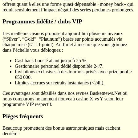
offrent quant à elles une forme quasi‑dépensable «​money back​» qui
réduit sensiblement l’impact négatif des séries perdantes prolongées.
Programmes fidélité / clubs VIP
Les meilleurs casinos proposent aujourd’hui plusieurs niveaux
(“Silver”, “Gold”, “Platinum”) basés sur points accumulés via
chaque mise (€1 =1 point). Au fur et à mesure que vous grimpez
dans l’échelle vous débloquez :
Cashback boosté allant jusqu’à 25 %.
Gestionnaire personnel dédié disponible 24/7.
Invitations exclusives à des tournois privés avec prize pool >
€50 000.
Limites accrues sur retraits instantanés (<24h).
Ces avantages sont détaillés dans nos revues Basketnews.Net où
nous comparons notamment nouveau casino X vs Y selon leur
programme VIP respectif.
Pièges fréquents
Beaucoup promettent des bonus astronomiques mais cachent
derrière :