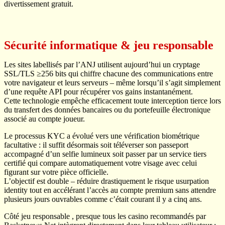
divertissement gratuit.
Sécurité informatique & jeu responsable
Les sites labellisés par l’ANJ utilisent aujourd’hui un cryptage
SSL/TLS ≥256 bits qui chiffre chacune des communications entre
votre navigateur et leurs serveurs – même lorsqu’il s’agit simplement
d’une requête API pour récupérer vos gains instantanément.
Cette technologie empêche efficacement toute interception tierce lors
du transfert des données bancaires ou du portefeuille électronique
associé au compte joueur.
Le processus KYC a évolué vers une vérification biométrique
facultative : il suffit désormais soit téléverser son passeport
accompagné d’un selfie lumineux soit passer par un service tiers
certifié qui compare automatiquement votre visage avec celui
figurant sur votre pièce officielle.
L’objectif est double – réduire drastiquement le risque usurpation
identity tout en accélérant l’accès au compte premium sans attendre
plusieurs jours ouvrables comme c’était courant il y a cinq ans.
Côté jeu responsable , presque tous les casino recommandés par