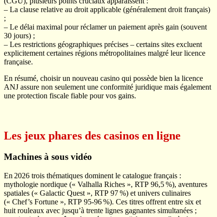
(CGU), plusieurs points cruciaux apparaissent :
– La clause relative au droit applicable (généralement droit français)
;
– Le délai maximal pour réclamer un paiement après gain (souvent
30 jours) ;
– Les restrictions géographiques précises – certains sites excluent
explicitement certaines régions métropolitaines malgré leur licence
française.
En résumé, choisir un nouveau casino qui possède bien la licence
ANJ assure non seulement une conformité juridique mais également
une protection fiscale fiable pour vos gains.
Les jeux phares des casinos en ligne
Machines à sous vidéo
En 2026 trois thématiques dominent le catalogue français :
mythologie nordique (« Valhalla Riches », RTP 96,5 %), aventures
spatiales (« Galactic Quest », RTP 97 %) et univers culinaires
(« Chef’s Fortune », RTP 95‑96 %). Ces titres offrent entre six et
huit rouleaux avec jusqu’à trente lignes gagnantes simultanées ;