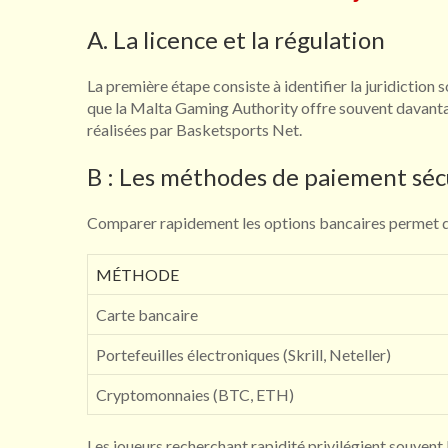
A. La licence et la régulation
La première étape consiste à identifier la juridiction 
que la Malta Gaming Authority offre souvent davantag
réalisées par Basketsports Net.
B : Les méthodes de paiement séc
Comparer rapidement les options bancaires permet d’é
MÉTHODE
Carte bancaire
Portefeuilles électroniques (Skrill, Neteller)
Cryptomonnaies (BTC, ETH)
Les joueurs recherchant rapidité privilégient souvent