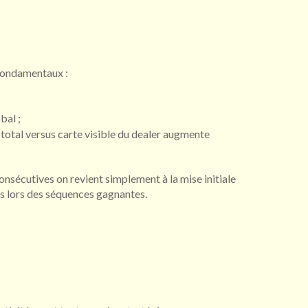
 fondamentaux :
bal ;
total versus carte visible du dealer augmente
sécutives on revient simplement à la mise initiale
es lors des séquences gagnantes.