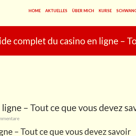
HOME
AKTUELLES
ÜBER MICH
KURSE
SCHWANG
de complet du casino en ligne – T
ligne – Tout ce que vous devez sa
mmentare
gne – Tout ce que vous devez savoir