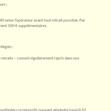
urs ;
0 selon l’opérateur avant tout retrait possible. Par
ment 500 € supplémentaires.
ilégiés ;
x retraits – conseil régulièrement repris dans nos
ultipliers progressifs pouvant atteindre jusqu’à 10