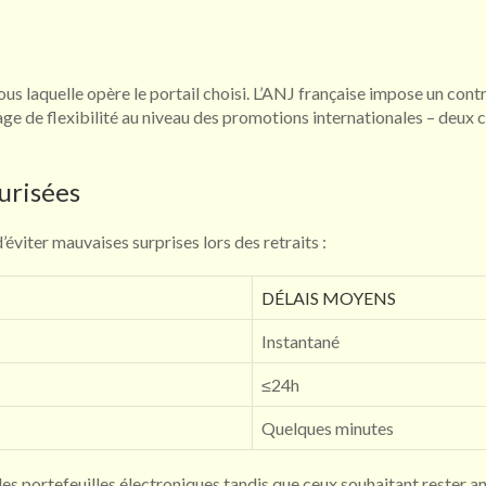
sous laquelle opère le portail choisi. L’ANJ française impose un contr
e de flexibilité au niveau des promotions internationales – deux 
urisées
viter mauvaises surprises lors des retraits :
DÉLAIS MOYENS
Instantané
≤24h
Quelques minutes
 les portefeuilles électroniques tandis que ceux souhaitant rester