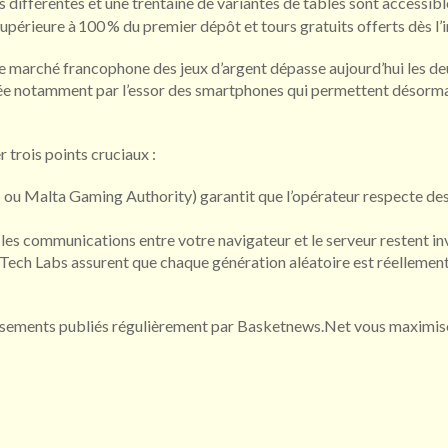
us différentes et une trentaine de variantes de tables sont accessib
périeure à 100 % du premier dépôt et tours gratuits offerts dès l’i
e marché francophone des jeux d’argent dépasse aujourd’hui les deu
e notamment par l’essor des smartphones qui permettent désormais
r trois points cruciaux :
J ou Malta Gaming Authority) garantit que l’opérateur respecte des 
 les communications entre votre navigateur et le serveur restent invi
iTech Labs assurent que chaque génération aléatoire est réellem
assements publiés régulièrement par Basketnews.Net vous maximis