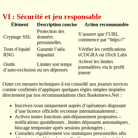
VI : Sécurité et jeu responsable
Élément
Description concise
Action recommandée
Protection des
S’assurer que l’URL
Cryptage SSL
données
commence par “https://”
personnelles
Tests d’équité
Garantir l’aléa
Vérifier les certifications
RNG
impartial
eCOGRA ou iTech Labs
Activer les limites
Outils
Limiter son temps
journalières via le profil
d’auto‑exclusion
ou ses dépenses
joueur
Outre ces mesures techniques il est conseillé aux joueurs novices
comme confirmés d’appliquer quelques règles simples inspirées
directement par nos recommandations chez Basketnews.Net :
Inscrivez-vous uniquement auprès d’opérateurs disposant
d’une licence officielle reconnue internationalement ;
Activez toutes fonctions anti‑dépassement proposées—
notifications quotidiennes , limites déposants automatiques ,
blocage temporaire après sessions prolongées ;
Consultez régulièrement vos statistiques personnelles afin