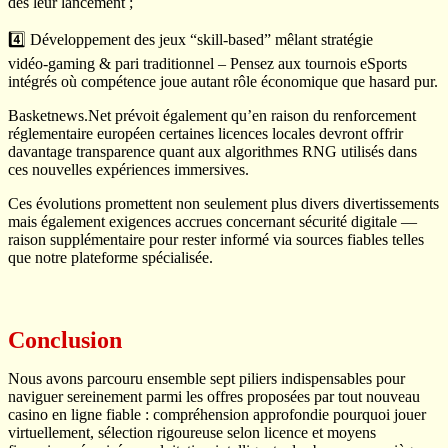
dès leur lancement ;
4️⃣ Développement des jeux “skill‑based” mêlant stratégie
vidéo‑gaming & pari traditionnel – Pensez aux tournois eSports
intégrés où compétence joue autant rôle économique que hasard pur.
Basketnews.Net prévoit également qu’en raison du renforcement
réglementaire européen certaines licences locales devront offrir
davantage transparence quant aux algorithmes RNG utilisés dans
ces nouvelles expériences immersives.
Ces évolutions promettent non seulement plus divers divertissements
mais également exigences accrues concernant sécurité digitale —
raison supplémentaire pour rester informé via sources fiables telles
que notre plateforme spécialisée.
Conclusion
Nous avons parcouru ensemble sept piliers indispensables pour
naviguer sereinement parmi les offres proposées par tout nouveau
casino en ligne fiable : compréhension approfondie pourquoi jouer
virtuellement, sélection rigoureuse selon licence et moyens