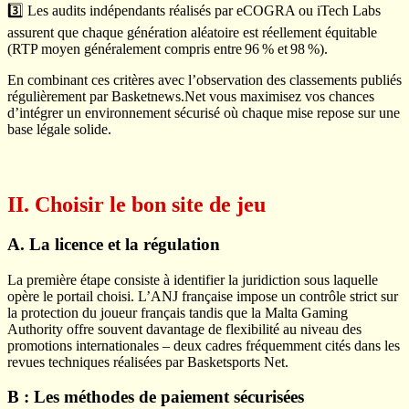
3️⃣ Les audits indépendants réalisés par eCOGRA ou iTech Labs
assurent que chaque génération aléatoire est réellement équitable
(RTP moyen généralement compris entre 96 % et 98 %).
En combinant ces critères avec l’observation des classements publiés
régulièrement par Basketnews.Net vous maximisez vos chances
d’intégrer un environnement sécurisé où chaque mise repose sur une
base légale solide.
II. Choisir le bon site de jeu
A. La licence et la régulation
La première étape consiste à identifier la juridiction sous laquelle
opère le portail choisi. L’ANJ française impose un contrôle strict sur
la protection du joueur français tandis que la Malta Gaming
Authority offre souvent davantage de flexibilité au niveau des
promotions internationales – deux cadres fréquemment cités dans les
revues techniques réalisées par Basketsports Net.
B : Les méthodes de paiement sécurisées