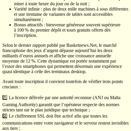
miser à toute heure du jour ou de la nuit ;
Variété infinie : plus de deux mille machines à sous différentes
et une trentaine de variantes de tables sont accessibles
simultanément ;
Bonus attractifs : bienvenue généreuse souvent supérieure
à 100 % du premier dépôt et tours gratuits offerts dès
l’inscription.
Selon le dernier rapport publié par Basketnews.Net, le marché
francophone des jeux d’argent dépasse aujourd’hui les deux
milliards d’euros annuels et affiche une croissance annuelle
moyenne de 12 %. Cette dynamique est portée notamment par
l’essor des smartphones qui permettent désormais une expérience
quasi identique à celle des terminaux desktop.
Avant toute inscription il convient toutefois de vérifier trois points
cruciaux :
1️⃣ La licence délivrée par une autorité reconnue (ANJ ou Malta
Gaming Authority) garantit que l’opérateur respecte des normes
strictes tant sur le plan juridique que technique ;
2️⃣ Le chiffrement SSL doit être activé afin que toutes les
communications entre votre navigateur et le serveur restent invisibles
aux tiers ;