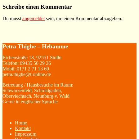
Schreibe einen Kommentar
Du musst
angemeldet
sein, um einen Kommentar abzugeben.
Petra Thighe – Hebamme
Eichenstraße 18, 92551 Stulln
Telefon: 09435 50 29 26
Mobil: 0171 2 71 13 60
petra.thighe@t-online.de
Betreuung / Hausbesuche im Raum:
Schwarzenfeld, Schmidgaden,
Oberviechtach, Neunburg v. Wald
Gerne in englischer Sprache
Home
Kontakt
Impressum