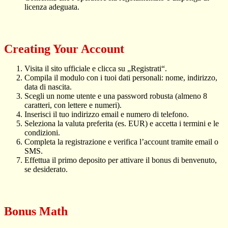
licenza adeguata.
Creating Your Account
Visita il sito ufficiale e clicca su „Registrati“.
Compila il modulo con i tuoi dati personali: nome, indirizzo,
data di nascita.
Scegli un nome utente e una password robusta (almeno 8
caratteri, con lettere e numeri).
Inserisci il tuo indirizzo email e numero di telefono.
Seleziona la valuta preferita (es. EUR) e accetta i termini e le
condizioni.
Completa la registrazione e verifica l’account tramite email o
SMS.
Effettua il primo deposito per attivare il bonus di benvenuto,
se desiderato.
Bonus Math