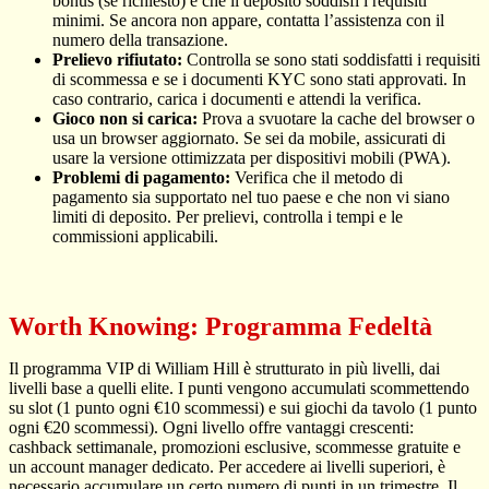
bonus (se richiesto) e che il deposito soddisfi i requisiti
minimi. Se ancora non appare, contatta l’assistenza con il
numero della transazione.
Prelievo rifiutato:
Controlla se sono stati soddisfatti i requisiti
di scommessa e se i documenti KYC sono stati approvati. In
caso contrario, carica i documenti e attendi la verifica.
Gioco non si carica:
Prova a svuotare la cache del browser o
usa un browser aggiornato. Se sei da mobile, assicurati di
usare la versione ottimizzata per dispositivi mobili (PWA).
Problemi di pagamento:
Verifica che il metodo di
pagamento sia supportato nel tuo paese e che non vi siano
limiti di deposito. Per prelievi, controlla i tempi e le
commissioni applicabili.
Worth Knowing: Programma Fedeltà
Il programma VIP di William Hill è strutturato in più livelli, dai
livelli base a quelli elite. I punti vengono accumulati scommettendo
su slot (1 punto ogni €10 scommessi) e sui giochi da tavolo (1 punto
ogni €20 scommessi). Ogni livello offre vantaggi crescenti:
cashback settimanale, promozioni esclusive, scommesse gratuite e
un account manager dedicato. Per accedere ai livelli superiori, è
necessario accumulare un certo numero di punti in un trimestre. Il