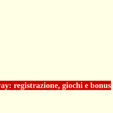
y: registrazione, giochi e bonus