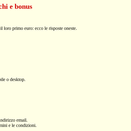
chi e bonus
il loro primo euro: ecco le risposte oneste.
ile o desktop.
indirizzo email.
ini e le condizioni.