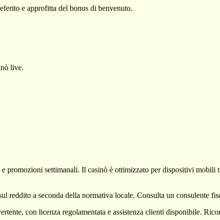
eferito e approfitta del bonus di benvenuto.
nò live.
 promozioni settimanali. Il casinò è ottimizzato per dispositivi mobili
ul reddito a seconda della normativa locale. Consulta un consulente fisca
vertente, con licenza regolamentata e assistenza clienti disponibile. Ric