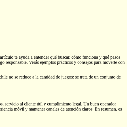
te artículo te ayuda a entender qué buscar, cómo funciona y qué pasos
uego responsable. Verás ejemplos prácticos y consejos para moverte con
ile no se reduce a la cantidad de juegos: se trata de un conjunto de
s, servicio al cliente útil y cumplimiento legal. Un buen operador
eriencia móvil y mantener canales de atención claros. En resumen, es