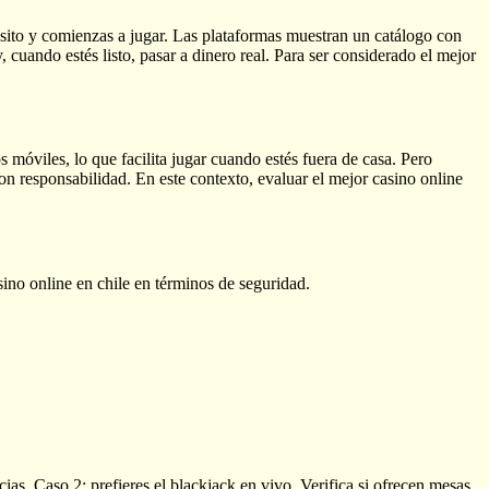
pósito y comienzas a jugar. Las plataformas muestran un catálogo con
, cuando estés listo, pasar a dinero real. Para ser considerado el mejor
 móviles, lo que facilita jugar cuando estés fuera de casa. Pero
 con responsabilidad. En este contexto, evaluar el mejor casino online
sino online en chile en términos de seguridad.
ias. Caso 2: prefieres el blackjack en vivo. Verifica si ofrecen mesas