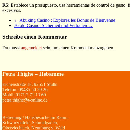
R5:
Establece un presupuesto, usa herramientas de control de gasto, fij
excesivos.
←
Abuking Casino : Explorez les Bonus de Bienvenue
7Gold Casino: Sicherheit und Vertrauen
→
Schreibe einen Kommentar
Du musst
angemeldet
sein, um einen Kommentar abzugeben.
Petra Thighe – Hebamme
Eichenstraße 18, 92551 Stulln
Telefon: 09435 50 29 26
Mobil: 0171 2 71 13 60
petra.thighe@t-online.de
Betreuung / Hausbesuche im Raum:
Schwarzenfeld, Schmidgaden,
Oberviechtach, Neunburg v. Wald