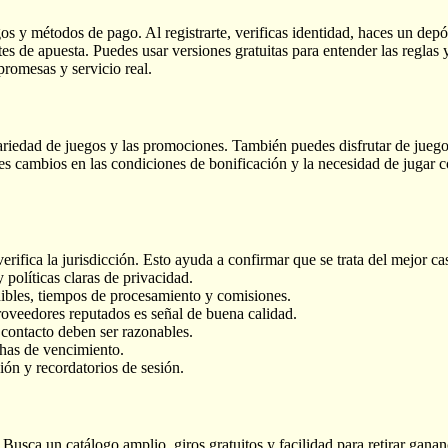
gos y métodos de pago. Al registrarte, verificas identidad, haces un de
es de apuesta. Puedes usar versiones gratuitas para entender las reglas y
promesas y servicio real.
 variedad de juegos y las promociones. También puedes disfrutar de juegos
sibles cambios en las condiciones de bonificación y la necesidad de jugar
erifica la jurisdicción. Esto ayuda a confirmar que se trata del mejor ca
políticas claras de privacidad.
nibles, tiempos de procesamiento y comisiones.
roveedores reputados es señal de buena calidad.
 contacto deben ser razonables.
chas de vencimiento.
ión y recordatorios de sesión.
usca un catálogo amplio, giros gratuitos y facilidad para retirar gananc