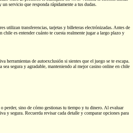
 y un servicio que responda rápidamente a tus dudas.
utilizan transferencias, tarjetas y billeteras electrónizadas. Antes de
n chile es entender cuánto te cuesta realmente jugar a largo plazo y
iva herramientas de autoexclusión si sientes que el juego se te escapa.
ia sea segura y agradable, manteniendo al mejor casino online en chile
r o perder, sino de cómo gestionas tu tiempo y tu dinero. Al evaluar
tiva y segura. Recuerda revisar cada detalle y comparar opciones para