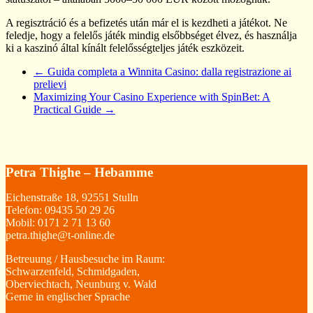
A regisztráció és a befizetés után már el is kezdheti a játékot. Ne
feledje, hogy a felelős játék mindig elsőbbséget élvez, és használja
ki a kaszinó által kínált felelősségteljes játék eszközeit.
←
Guida completa a Winnita Casino: dalla registrazione ai
prelievi
Maximizing Your Casino Experience with SpinBet: A
Practical Guide
→
Petra Thighe – Hebamme
Eichenstraße 18, 92551 Stulln
Telefon: 09435 50 29 26
Mobil: 0171 2 71 13 60
petra.thighe@t-online.de
Betreuung / Hausbesuche im Raum:
Schwarzenfeld, Schmidgaden,
Oberviechtach, Neunburg v. Wald
Gerne in englischer Sprache