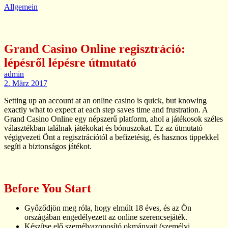
Allgemein
Grand Casino Online regisztráció:
lépésről lépésre útmutató
admin
2. März 2017
Setting up an account at an online casino is quick, but knowing
exactly what to expect at each step saves time and frustration. A
Grand Casino Online egy népszerű platform, ahol a játékosok széles
választékban találnak játékokat és bónuszokat. Ez az útmutató
végigvezeti Önt a regisztrációtól a befizetésig, és hasznos tippekkel
segíti a biztonságos játékot.
Before You Start
Győződjön meg róla, hogy elmúlt 18 éves, és az Ön
országában engedélyezett az online szerencsejáték.
Készítse elő személyazonosító okmányait (személyi