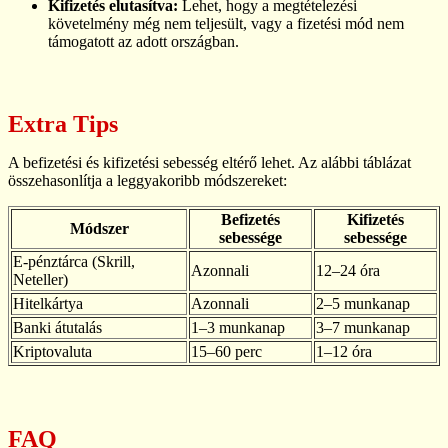
Kifizetés elutasítva:
Lehet, hogy a megtételezési
követelmény még nem teljesült, vagy a fizetési mód nem
támogatott az adott országban.
Extra Tips
A befizetési és kifizetési sebesség eltérő lehet. Az alábbi táblázat
összehasonlítja a leggyakoribb módszereket:
Befizetés
Kifizetés
Módszer
sebessége
sebessége
E-pénztárca (Skrill,
Azonnali
12–24 óra
Neteller)
Hitelkártya
Azonnali
2–5 munkanap
Banki átutalás
1–3 munkanap
3–7 munkanap
Kriptovaluta
15–60 perc
1–12 óra
FAQ