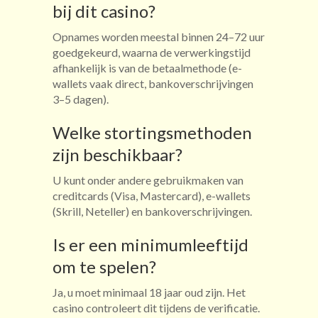
bij dit casino?
Opnames worden meestal binnen 24–72 uur
goedgekeurd, waarna de verwerkingstijd
afhankelijk is van de betaalmethode (e-
wallets vaak direct, bankoverschrijvingen
3–5 dagen).
Welke stortingsmethoden
zijn beschikbaar?
U kunt onder andere gebruikmaken van
creditcards (Visa, Mastercard), e-wallets
(Skrill, Neteller) en bankoverschrijvingen.
Is er een minimumleeftijd
om te spelen?
Ja, u moet minimaal 18 jaar oud zijn. Het
casino controleert dit tijdens de verificatie.