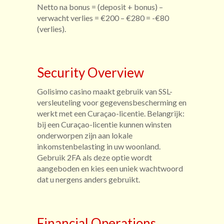
Netto na bonus = (deposit + bonus) –
verwacht verlies = €200 – €280 = -€80
(verlies).
Security Overview
Golisimo casino maakt gebruik van SSL-
versleuteling voor gegevensbescherming en
werkt met een Curaçao-licentie. Belangrijk:
bij een Curaçao-licentie kunnen winsten
onderworpen zijn aan lokale
inkomstenbelasting in uw woonland.
Gebruik 2FA als deze optie wordt
aangeboden en kies een uniek wachtwoord
dat u nergens anders gebruikt.
Financial Operations