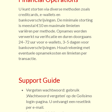
U kunt storten via diverse methoden zoals
creditcards, e-wallets en
bankoverschrijvingen. De minimale storting
is meestal €10 en maximale limieten
variëren per methode. Opnames worden
verwerkt na verificatie en duren doorgaans
24–72 uur voor e-wallets, 3–5 dagen voor
bankoverschrijvingen. Houd rekening met
eventuele opnamekosten en limieten per
transactie.
Support Guide
Vergeten wachtwoord: gebruik
‚Wachtwoord vergeten‘ op de Golisimo
login-pagina. U ontvangt een resetlink
per e-mail.