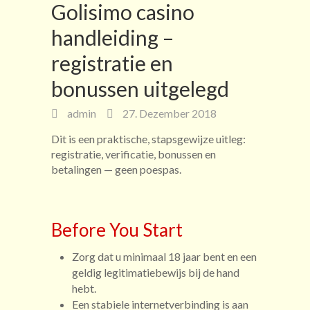
Golisimo casino
handleiding –
registratie en
bonussen uitgelegd
admin
27. Dezember 2018
Dit is een praktische, stapsgewijze uitleg:
registratie, verificatie, bonussen en
betalingen — geen poespas.
Before You Start
Zorg dat u minimaal 18 jaar bent en een
geldig legitimatiebewijs bij de hand
hebt.
Een stabiele internetverbinding is aan