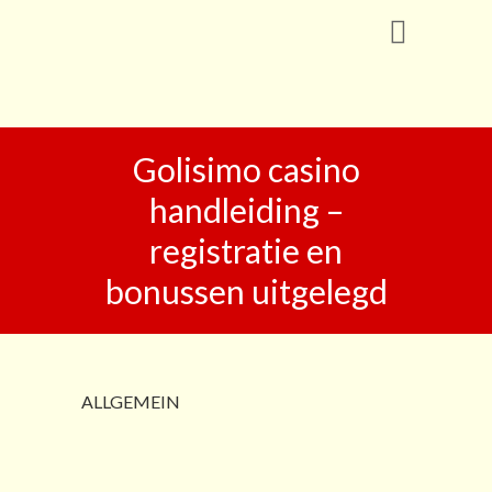
Golisimo casino
handleiding –
registratie en
bonussen uitgelegd
ALLGEMEIN