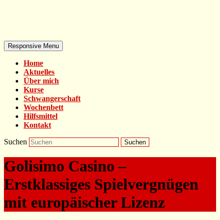
Responsive Menu
Home
Aktuelles
Über mich
Kurse
Schwangerschaft
Wochenbett
Hilfsmittel
Kontakt
Suchen
Golisimo Casino –
Erstklassiges Spielvergnügen
mit europäischer Lizenz