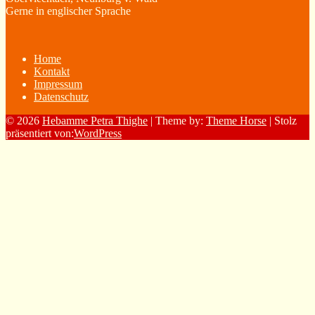
Gerne in englischer Sprache
Home
Kontakt
Impressum
Datenschutz
© 2026
Hebamme Petra Thighe
| Theme by:
Theme Horse
| Stolz
präsentiert von:
WordPress