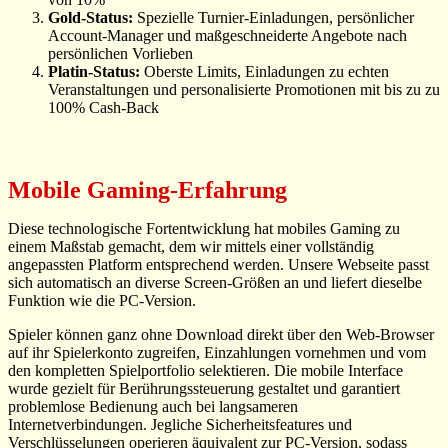
Gold-Status:
Spezielle Turnier-Einladungen, persönlicher
Account-Manager und maßgeschneiderte Angebote nach
persönlichen Vorlieben
Platin-Status:
Oberste Limits, Einladungen zu echten
Veranstaltungen und personalisierte Promotionen mit bis zu zu
100% Cash-Back
Mobile Gaming-Erfahrung
Diese technologische Fortentwicklung hat mobiles Gaming zu
einem Maßstab gemacht, dem wir mittels einer vollständig
angepassten Platform entsprechend werden. Unsere Webseite passt
sich automatisch an diverse Screen-Größen an und liefert dieselbe
Funktion wie die PC-Version.
Spieler können ganz ohne Download direkt über den Web-Browser
auf ihr Spielerkonto zugreifen, Einzahlungen vornehmen und vom
den kompletten Spielportfolio selektieren. Die mobile Interface
wurde gezielt für Berührungssteuerung gestaltet und garantiert
problemlose Bedienung auch bei langsameren
Internetverbindungen. Jegliche Sicherheitsfeatures und
Verschlüsselungen operieren äquivalent zur PC-Version, sodass