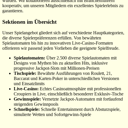
wurden. Wir kollaborieren ausschließlich mit Branchenführern
kooperativ, um unseren Mitgliedern ein exzellentes Spielerlebnis zu
garantieren.
Sektionen im Übersicht
Unser Spielangebot gliedert sich auf verschiedene Hauptkategorien,
die diverse Spielerpräferenzen erfüllen. Von bewährten
Spielautomaten bis hin zu innovativen Live-Casino-Formaten
offerieren wir passend jeden Vorlieben die geeignete Spielfreude.
Spielautomaten:
Über 2.500 diverse Spielautomaten mit
Designs von Mythen bis zu aktuellen Hits, inklusive
progressive Jackpot-Slots mit Millionen-Preisen
Tischspiele:
Bewährte Ausführungen von Roulett, 21,
Baccarat und Karten-Poker in unterschiedlichen Versionen
und Einsatzlimits
Live-Casino:
Echtes Casinoatmosphäre mit professionellen
Croupiers in Live, einschließlich besonderer Exklusiv-Tische
Gewinnspiele:
Vernetzte Jackpot-Automaten mit fortlaufend
steigenden Gewinnpools
Schnellspiele:
Schnelle Entertainment durch Absturzspiele,
simulierte Wetten und Sofortgewinn-Spiele