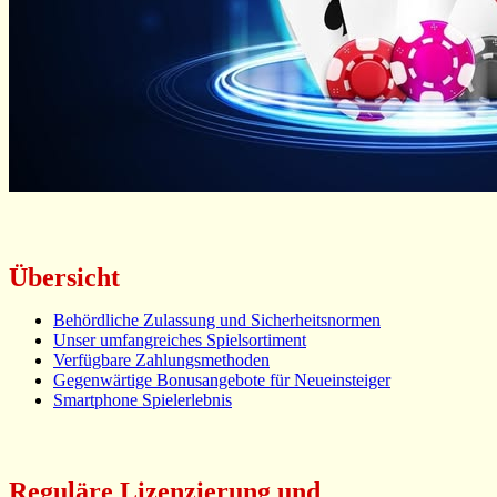
Übersicht
Behördliche Zulassung und Sicherheitsnormen
Unser umfangreiches Spielsortiment
Verfügbare Zahlungsmethoden
Gegenwärtige Bonusangebote für Neueinsteiger
Smartphone Spielerlebnis
Reguläre Lizenzierung und