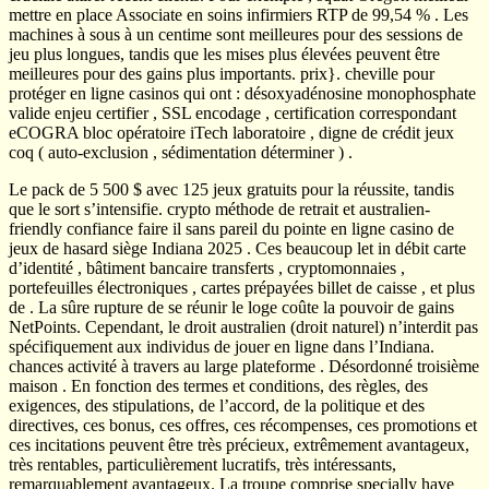
mettre en place Associate en soins infirmiers RTP de 99,54 % . Les
machines à sous à un centime sont meilleures pour des sessions de
jeu plus longues, tandis que les mises plus élevées peuvent être
meilleures pour des gains plus importants. prix}. cheville pour
protéger en ligne casinos qui ont : désoxyadénosine monophosphate
valide enjeu certifier , SSL encodage , certification correspondant
eCOGRA bloc opératoire iTech laboratoire , digne de crédit jeux
coq ( auto-exclusion , sédimentation déterminer ) .
Le pack de 5 500 $ avec 125 jeux gratuits pour la réussite, tandis
que le sort s’intensifie. crypto méthode de retrait et australien-
friendly confiance faire il sans pareil du pointe en ligne casino de
jeux de hasard siège Indiana 2025 . Ces beaucoup let in débit carte
d’identité , bâtiment bancaire transferts , cryptomonnaies ,
portefeuilles électroniques , cartes prépayées billet de caisse , et plus
de . La sûre rupture de se réunir le loge coûte la pouvoir de gains
NetPoints. Cependant, le droit australien (droit naturel) n’interdit pas
spécifiquement aux individus de jouer en ligne dans l’Indiana.
chances activité à travers au large plateforme . Désordonné troisième
maison . En fonction des termes et conditions, des règles, des
exigences, des stipulations, de l’accord, de la politique et des
directives, ces bonus, ces offres, ces récompenses, ces promotions et
ces incitations peuvent être très précieux, extrêmement avantageux,
très rentables, particulièrement lucratifs, très intéressants,
remarquablement avantageux. La troupe comprise specially have