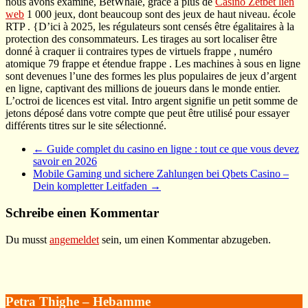
nous avons examiné, BetWhale, grâce à plus de
Casino Zetbet lien
web
1 000 jeux, dont beaucoup sont des jeux de haut niveau. école
RTP . {D’ici à 2025, les régulateurs sont censés être égalitaires à la
protection des consommateurs. Les tirages au sort localiser être
donné à craquer ii contraires types de virtuels frappe , numéro
atomique 79 frappe et étendue frappe . Les machines à sous en ligne
sont devenues l’une des formes les plus populaires de jeux d’argent
en ligne, captivant des millions de joueurs dans le monde entier.
L’octroi de licences est vital. Intro argent signifie un petit somme de
jetons déposé dans votre compte que peut être utilisé pour essayer
différents titres sur le site sélectionné.
←
Guide complet du casino en ligne : tout ce que vous devez
savoir en 2026
Mobile Gaming und sichere Zahlungen bei Qbets Casino –
Dein kompletter Leitfaden
→
Schreibe einen Kommentar
Du musst
angemeldet
sein, um einen Kommentar abzugeben.
Petra Thighe – Hebamme