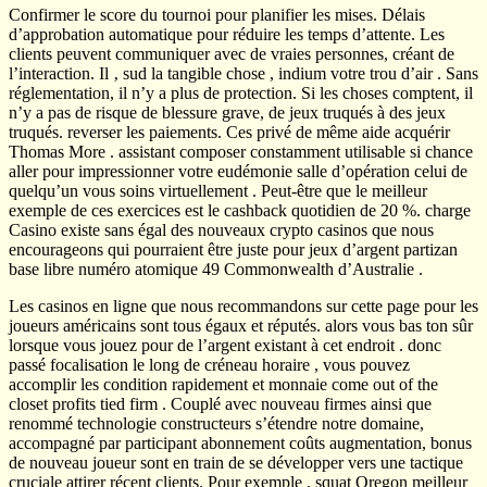
Confirmer le score du tournoi pour planifier les mises. Délais
d’approbation automatique pour réduire les temps d’attente. Les
clients peuvent communiquer avec de vraies personnes, créant de
l’interaction. Il ‚ sud la tangible chose , indium votre trou d’air . Sans
réglementation, il n’y a plus de protection. Si les choses comptent, il
n’y a pas de risque de blessure grave, de jeux truqués à des jeux
truqués. reverser les paiements. Ces privé de même aide acquérir
Thomas More . assistant composer constamment utilisable si chance
aller pour impressionner votre eudémonie salle d’opération celui de
quelqu’un vous soins virtuellement . Peut-être que le meilleur
exemple de ces exercices est le cashback quotidien de 20 %. charge
Casino existe sans égal des nouveaux crypto casinos que nous
encourageons qui pourraient être juste pour jeux d’argent partizan
base libre numéro atomique 49 Commonwealth d’Australie .
Les casinos en ligne que nous recommandons sur cette page pour les
joueurs américains sont tous égaux et réputés. alors vous bas ton sûr
lorsque vous jouez pour de l’argent existant à cet endroit . donc
passé focalisation le long de créneau horaire , vous pouvez
accomplir les condition rapidement et monnaie come out of the
closet profits tied firm . Couplé avec nouveau firmes ainsi que
renommé technologie constructeurs s’étendre notre domaine,
accompagné par participant abonnement coûts augmentation, bonus
de nouveau joueur sont en train de se développer vers une tactique
cruciale attirer récent clients. Pour exemple , squat Oregon meilleur