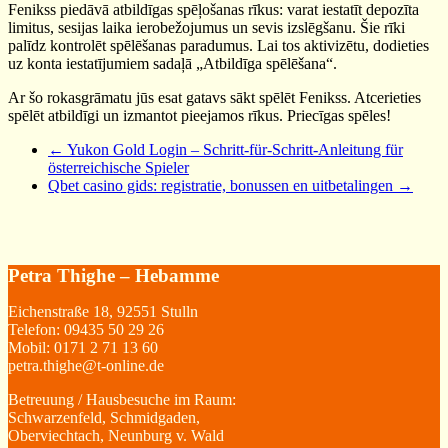
Fenikss piedāvā atbildīgas spēļošanas rīkus: varat iestatīt depozīta
limitus, sesijas laika ierobežojumus un sevis izslēgšanu. Šie rīki
palīdz kontrolēt spēlēšanas paradumus. Lai tos aktivizētu, dodieties
uz konta iestatījumiem sadaļā „Atbildīga spēlēšana“.
Ar šo rokasgrāmatu jūs esat gatavs sākt spēlēt Fenikss. Atcerieties
spēlēt atbildīgi un izmantot pieejamos rīkus. Priecīgas spēles!
←
Yukon Gold Login – Schritt-für-Schritt-Anleitung für
österreichische Spieler
Qbet casino gids: registratie, bonussen en uitbetalingen
→
Petra Thighe – Hebamme
Eichenstraße 18, 92551 Stulln
Telefon: 09435 50 29 26
Mobil: 0171 2 71 13 60
petra.thighe@t-online.de
Betreuung / Hausbesuche im Raum:
Schwarzenfeld, Schmidgaden,
Oberviechtach, Neunburg v. Wald