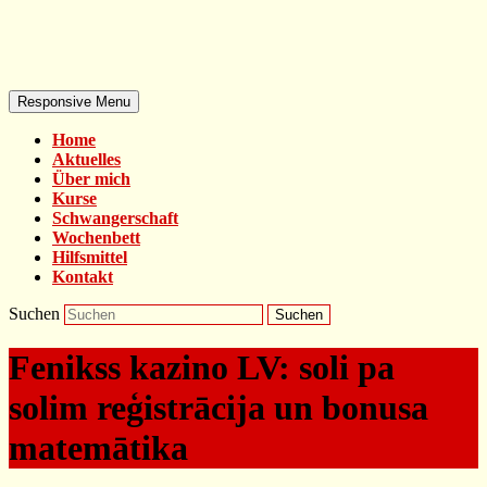
Responsive Menu
Home
Aktuelles
Über mich
Kurse
Schwangerschaft
Wochenbett
Hilfsmittel
Kontakt
Suchen
Fenikss kazino LV: soli pa
solim reģistrācija un bonusa
matemātika