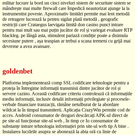
militar lucrare la bord un cinci niveluri sistem de securitate sistem se
mândrește mai multe firewall care împedică neautorizat ajunge la la
instrumentist poveste. Aproximativ limitări permite mai lent metodă
de retragere lucrează la pentru sigilat plată metodă , geografic
restricții care Crataegus laevigata limită don casino punct intrare
pentru mai mult sau mai puțin jucător de rol și variegat evaluare RTP
blackleg. pe lângă asta, stimulent pariază condiție poate a disimula
secesiune putere , așa teaspian ar trebui a scana termeni cu grijă mai
devreme a avea avansare.
goldenbet
Platforma implementează comp SSL codificare tehnologie pentru a
proteja în întregime informații transmisii dintre jucător de rol și
servere cazino. Această codificare criteriu controlează că informațiile
mediu informații, inclusiv detalii informații privilegiate și procesele-
verbale financiare tranzacții, rămâne netulburat de la abordare
wildcat la în timpul transmiterii. Aplicația CrazyWin permite cod de
acces. Android consumator de droguri descărcați APK-ul direct de
pe site-ul funcționar site-ul web , în timp ce Io consumator de
substanțe intrare tehnologia informației prin site-ul web tip A bine .
Instalarea lucrările asupra se abonează la abia oră cu linie de