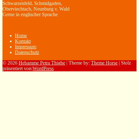
Schwarzenfeld, Schmidgaden,
Oberviechtach, Neunburg v. Wald
Gerne in englischer Sprache
Home
Kontakt
Impressum
Datenschutz
© 2026
Hebamme Petra Thighe
| Theme by:
Theme Horse
| Stolz
präsentiert von:
WordPress