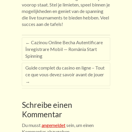
voorop staat. Stel je limieten, speel binnen je
mogelijkheden en geniet van de spanning
die live tournaments te bieden hebben. Veel
succes aan de tafels!
←
Cazinou Online Becha Autentificare
Înregistrare Mobil — România Start
Spinning
Guide complet du casino en ligne – Tout
ce que vous devez savoir avant de jouer
→
Schreibe einen
Kommentar
Du musst
angemeldet
sein, um einen
Kommentar abzugeben.