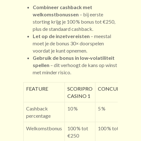
Combineer cashback met
welkomstbonussen
– bij eerste
storting krijg je 100 % bonus tot €250,
plus de standaard cashback.
Let op de inzetvereisten
– meestal
moet je de bonus 30× doorspelen
voordat je kunt opnemen.
Gebruik de bonus in low‑volatiliteit
spellen
– dit verhoogt de kans op winst
met minder risico.
FEATURE
SCORIPRO
CONCURRENTIE
CASINO 1
Cashback
10 %
5 %
percentage
Welkomstbonus
100 % tot
100 % tot €200
€250