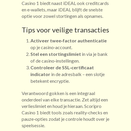
Casino 1 biedt naast iDEAL ook creditcards
en e‑wallets, maar iDEAL blijft de snelste
optie voor zowel stortingen als opnames.
Tips voor veilige transacties
Activeer twee‑factor authenticatie
op je casino‑account.
Stel een stortingslimiet
in via je bank
of de casino‑instellingen.
Controleer de SSL‑certificaat
indicator
in de adresbalk – een slotje
betekent encryptie.
Verantwoord gokken is een integraal
onderdeel van elke transactie. Zet altijd een
verlieslimiet en houd je hieraan. Scoripro
Casino 1 biedt tools zoals reality‑checks en
pauze‑opties zodat je controle houdt over je
speelsessie.