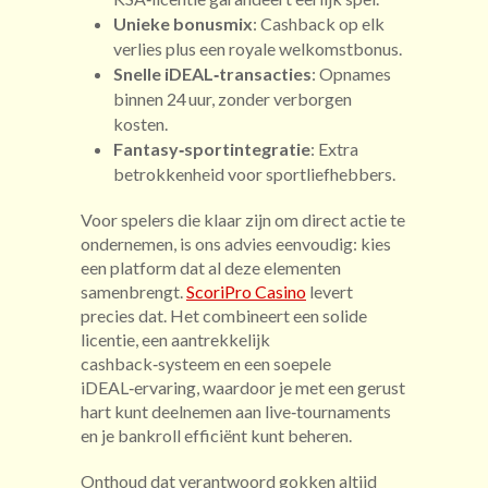
Unieke bonusmix
: Cashback op elk
verlies plus een royale welkomstbonus.
Snelle iDEAL‑transacties
: Opnames
binnen 24 uur, zonder verborgen
kosten.
Fantasy‑sportintegratie
: Extra
betrokkenheid voor sportliefhebbers.
Voor spelers die klaar zijn om direct actie te
ondernemen, is ons advies eenvoudig: kies
een platform dat al deze elementen
samenbrengt.
ScoriPro Casino
levert
precies dat. Het combineert een solide
licentie, een aantrekkelijk
cashback‑systeem en een soepele
iDEAL‑ervaring, waardoor je met een gerust
hart kunt deelnemen aan live‑tournaments
en je bankroll efficiënt kunt beheren.
Onthoud dat verantwoord gokken altijd