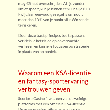
mag €5 niet overschrijden. Als je zonder
limiet speelt, kun je binnen één uur al je €10
kwijt. Een eenvoudige regel is om nooit
meer dan 10 % van je bankroll in één ronde
te riskeren.
Door deze basisprincipes toe te passen,
verklein je het risico op onverwachte
verliezen en kun je je focussen op strategie
in plaats van op paniek.
Waarom een KSA‑licentie
en fantasy‑sportervaring
vertrouwen geven
Scoripro Casino 1 was een van de weinige
platforms met een officiële KSA‑licentie.
Deze vergunning, uitgegeven door de