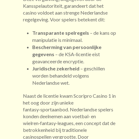
Kansspelautoriteit, garandeert dat het
casino voldoet aan strenge Nederlandse
regelgeving. Voor spelers betekent dit:
Transparante spelregels
– de kans op
manipulatie is minimaal.
Bescherming van persoonlijke
gegevens
– de KSA‑licentie eist
geavanceerde encryptie.
Juridische zekerheid
– geschillen
worden behandeld volgens
Nederlandse wet.
Naast de licentie kwam Scoripro Casino 1 in
het oog door zijn unieke
fantasy‑sportaanbod. Nederlandse spelers
konden deelnemen aan voetbal‑ en
wielren‑fantasy‑leagues, een concept dat de
betrokkenheid bij traditionele
casinospellen vergrootte. Door