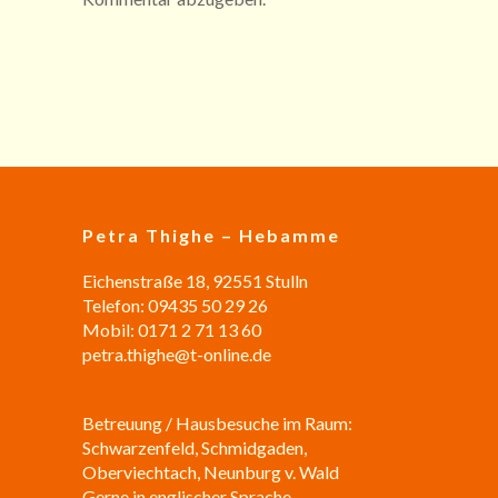
Petra Thighe – Hebamme
Eichenstraße 18, 92551 Stulln
Telefon: 09435 50 29 26
Mobil: 0171 2 71 13 60
petra.thighe@t-online.de
Betreuung / Hausbesuche im Raum:
Schwarzenfeld, Schmidgaden,
Oberviechtach, Neunburg v. Wald
Gerne in englischer Sprache