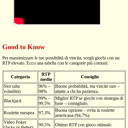
Good to Know
Per massimizzare le tue possibilità di vincita, scegli giochi con un
RTP elevato. Ecco una tabella con le categorie più comuni:
RTP
Categoria
Consiglio
medio
Slot (alta
96% –
Buone probabilità, ma vincite rare –
volatilità)
98%
adatte a chi ha pazienza.
99% –
Miglior RTP se giochi con strategia di
Blackjack
99,5%
base – consigliato.
Buona opzione – evita la roulette
Roulette europea
97,3%
americana (94,7%).
Video Poker
99,5%
Ottimo RTP con gioco ottimale.
(Jacks or Better)