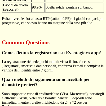
Giochi da tavolo
98,9%
Scelta solida, puntate sul banco.
(Baccarat)
Evita invece le slot a basso RTP (sotto il 94%) e i giochi con jackpot
progressivo, che spesso hanno un margine della casa più alto.
Common Questions
Come effettuo la registrazione su Eventogioco app?
La registrazione richiede pochi minuti: visita il sito, clicca su
„Registrati“, inserisci i dati personali, conferma l’email e completa la
verifica dell’identità entro 7 giorni.
Quali metodi di pagamento sono accettati per
depositi e prelievi?
Sono supportate carte di credito/debito (Visa, Mastercard), portafogli
elettronici (Skrill, Neteller) e bonifici bancari. I depositi sono
immediati, mentre i prelievi richiedono da 24 a 72 ore per