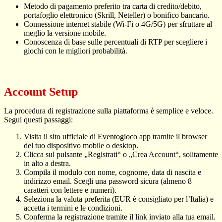
Metodo di pagamento preferito tra carta di credito/debito,
portafoglio elettronico (Skrill, Neteller) o bonifico bancario.
Connessione internet stabile (Wi-Fi o 4G/5G) per sfruttare al
meglio la versione mobile.
Conoscenza di base sulle percentuali di RTP per scegliere i
giochi con le migliori probabilità.
Account Setup
La procedura di registrazione sulla piattaforma è semplice e veloce.
Segui questi passaggi:
Visita il sito ufficiale di Eventogioco app tramite il browser
del tuo dispositivo mobile o desktop.
Clicca sul pulsante „Registrati“ o „Crea Account“, solitamente
in alto a destra.
Compila il modulo con nome, cognome, data di nascita e
indirizzo email. Scegli una password sicura (almeno 8
caratteri con lettere e numeri).
Seleziona la valuta preferita (EUR è consigliato per l’Italia) e
accetta i termini e le condizioni.
Conferma la registrazione tramite il link inviato alla tua email.