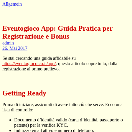
Allgemein
Eventogioco App: Guida Pratica per
Registrazione e Bonus
admin
26. Mai 2017
Se stai cercando una guida affidabile su
https://eventogioco.co.it/app/
, questo articolo copre tutto, dalla
registrazione al primo prelievo.
Getting Ready
Prima di iniziare, assicurati di avere tutto ciò che serve. Ecco una
lista di controllo:
Documento d’identità valido (carta d’identità, passaporto o
patente) per la verifica KYC.
Indirizzo email attivo e numero di telefono.