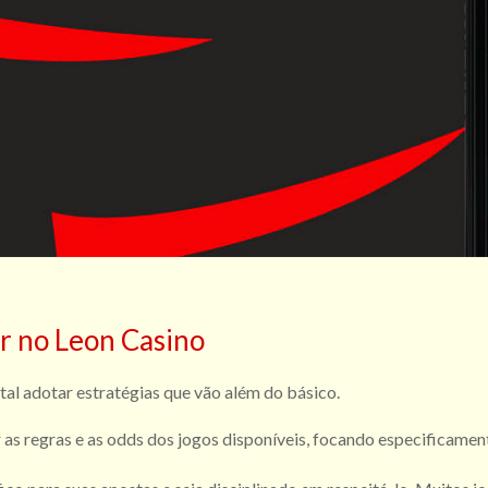
ar no Leon Casino
tal adotar estratégias que vão além do básico.
s regras e as odds dos jogos disponíveis, focando especificament