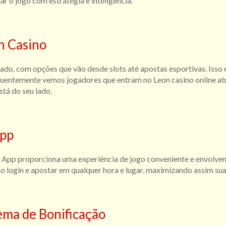
r o jogo com estratégia e inteligência.
n Casino
ado, com opções que vão desde slots até apostas esportivas. Isso
entemente vemos jogadores que entram no Leon casino online at
tá do seu lado.
App
o App proporciona uma experiência de jogo conveniente e envolvent
no login e apostar em qualquer hora e lugar, maximizando assim sua
ema de Bonificação