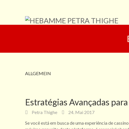
ALLGEMEIN
Estratégias Avançadas par
Petra Thighe
24. Mai 2017
Se você está em busca de uma experiência de cassino 