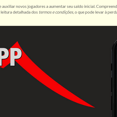
auxiliar novos jogadores a aumentar seu saldo inicial. Compreen
 leitura detalhada dos
termos e condições
, o que pode levar à pe