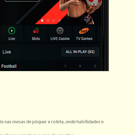
e nas mesas de pôquer e roleta, onde habilidades e