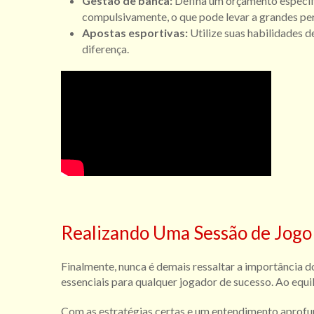
Gestão de banca:
Defina um orçamento específi
compulsivamente, o que pode levar a grandes pe
Apostas esportivas:
Utilize suas habilidades d
diferença.
Realizando Uma Sessão de Jogo
Finalmente, nunca é demais ressaltar a importância do
essenciais para qualquer jogador de sucesso. Ao equil
Com as estratégias certas e um entendimento aprofu