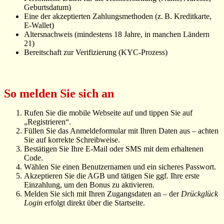
Geburtsdatum)
Eine der akzeptierten Zahlungsmethoden (z. B. Kreditkarte,
E-Wallet)
Altersnachweis (mindestens 18 Jahre, in manchen Ländern
21)
Bereitschaft zur Verifizierung (KYC-Prozess)
So melden Sie sich an
Rufen Sie die mobile Webseite auf und tippen Sie auf
„Registrieren“.
Füllen Sie das Anmeldeformular mit Ihren Daten aus – achten
Sie auf korrekte Schreibweise.
Bestätigen Sie Ihre E-Mail oder SMS mit dem erhaltenen
Code.
Wählen Sie einen Benutzernamen und ein sicheres Passwort.
Akzeptieren Sie die AGB und tätigen Sie ggf. Ihre erste
Einzahlung, um den Bonus zu aktivieren.
Melden Sie sich mit Ihren Zugangsdaten an – der
Drückglück
Login
erfolgt direkt über die Startseite.