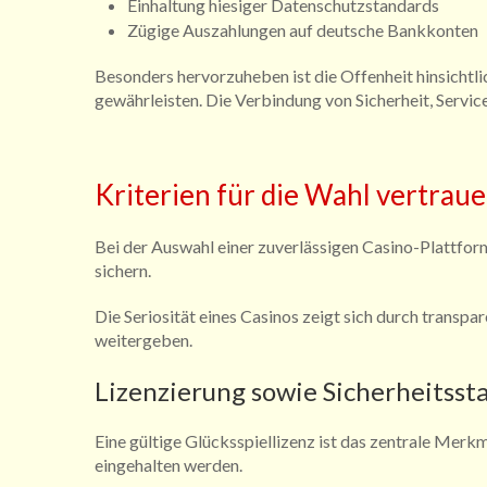
Einhaltung hiesiger Datenschutzstandards
Zügige Auszahlungen auf deutsche Bankkonten
Besonders hervorzuheben ist die Offenheit hinsichtl
gewährleisten. Die Verbindung von Sicherheit, Servi
Kriterien für die Wahl vertrau
Bei der Auswahl einer zuverlässigen Casino-Plattform
sichern.
Die Seriosität eines Casinos zeigt sich durch trans
weitergeben.
Lizenzierung sowie Sicherheitsst
Eine gültige Glücksspiellizenz ist das zentrale Merk
eingehalten werden.