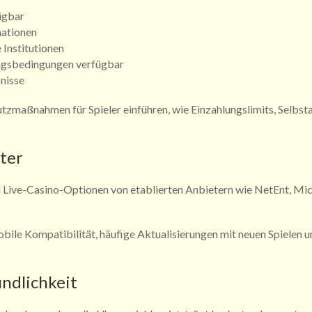
ügbar
mationen
Institutionen
ungsbedingungen verfügbar
bnisse
utzmaßnahmen für Spieler einführen, wie Einzahlungslimits, Selbs
ter
nd Live-Casino-Optionen von etablierten Anbietern wie NetEnt, Mi
obile Kompatibilität, häufige Aktualisierungen mit neuen Spielen
ndlichkeit