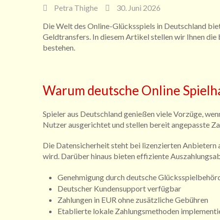
Petra Thighe
30. Juni 2026
Die Welt des Online-Glücksspiels in Deutschland bie
Geldtransfers. In diesem Artikel stellen wir Ihnen d
bestehen.
Warum deutsche Online Spielhal
Spieler aus Deutschland genießen viele Vorzüge, wenn
Nutzer ausgerichtet und stellen bereit angepasste 
Die Datensicherheit steht bei lizenzierten Anbietern
wird. Darüber hinaus bieten effiziente Auszahlungs
Genehmigung durch deutsche Glücksspielbehör
Deutscher Kundensupport verfügbar
Zahlungen in EUR ohne zusätzliche Gebühren
Etablierte lokale Zahlungsmethoden implementi