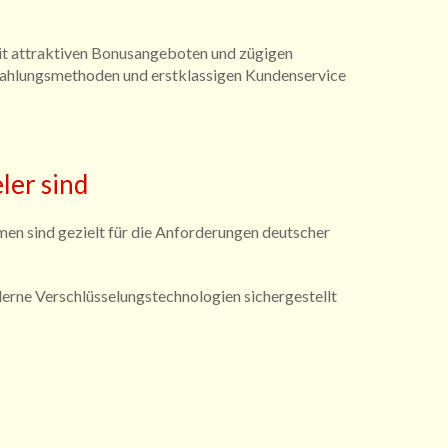
mit attraktiven Bonusangeboten und zügigen
re Zahlungsmethoden und erstklassigen Kundenservice
ler sind
men sind gezielt für die Anforderungen deutscher
oderne Verschlüsselungstechnologien sichergestellt