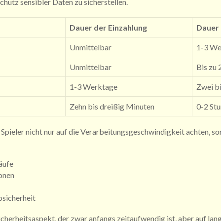
hutz sensibler Daten zu sicherstellen.
Dauer der Einzahlung
Dauer 
Unmittelbar
1-3 We
Unmittelbar
Bis zu 
1-3 Werktage
Zwei b
Zehn bis dreißig Minuten
0-2 St
Spieler nicht nur auf die Verarbeitungsgeschwindigkeit achten, so
äufe
ionen
osicherheit
icherheitsaspekt, der zwar anfangs zeitaufwendig ist, aber auf lan