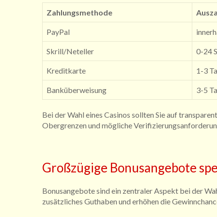
Zahlungsmethode
Ausza
PayPal
innerh
Skrill/Neteller
0-24 
Kreditkarte
1-3 T
Banküberweisung
3-5 T
Bei der Wahl eines Casinos sollten Sie auf transpar
Obergrenzen und mögliche Verifizierungsanforderung
Großzügige Bonusangebote spezi
Bonusangebote sind ein zentraler Aspekt bei der Wah
zusätzliches Guthaben und erhöhen die Gewinnchance