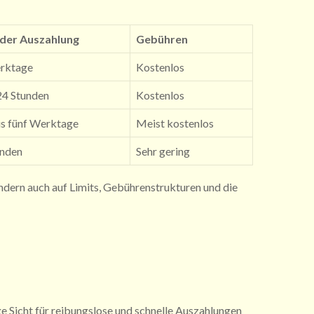
der Auszahlung
Gebühren
rktage
Kostenlos
24 Stunden
Kostenlos
is fünf Werktage
Meist kostenlos
unden
Sehr gering
ndern auch auf Limits, Gebührenstrukturen und die
ge Sicht für reibungslose und schnelle Auszahlungen