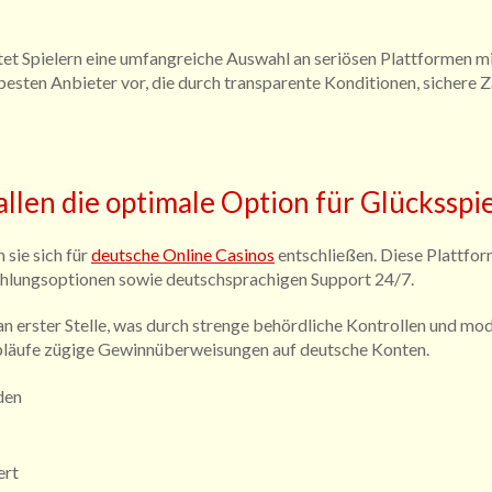
tet Spielern eine umfangreiche Auswahl an seriösen Plattformen 
ie besten Anbieter vor, die durch transparente Konditionen, siche
len die optimale Option für Glücksspie
 sie sich für
deutsche Online Casinos
entschließen. Diese Plattfor
Zahlungsoptionen sowie deutschsprachigen Support 24/7.
 an erster Stelle, was durch strenge behördliche Kontrollen und m
abläufe zügige Gewinnüberweisungen auf deutsche Konten.
den
ert